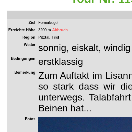
Ziel
Fernerkogel
Erreichte Höhe
3200 m
Abbruch
Region
Pitztal, Tirol
Wetter
sonnig, eiskalt, windig
Bedingungen
erstklassig
Bemerkung
Zum Auftakt im Lisann
so stark dass wir d
unterwegs. Talabfahr
Beinen hat...
Fotos