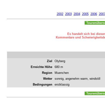
2002
2003
2004
2005
2006
200
Tourenübers
Es handelt sich bei diese
Kommentare und Schwierigkeitsbew
Ziel
Olyberg
Erreichte Höhe
680 m
Region
Muenchen
Wetter
sonnig, angenehm warm, windstill
Bedingungen
erstklassig
Tourenübers