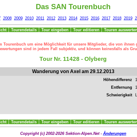
Das SAN Tourenbuch
7
2008
2009
2010
2011
2012
2013
2014
2015
2016
2017
2018
2019
2
icht
Tourendetails
Tour eingeben
Tour editieren
Touren auswerte
m Tourenbuch um eine Möglichkeit für unsere Mitglieder, die von ihnen
ertungen sind in jedem Fall subjektiv, und können keinesfalls als Gru
Tour Nr. 11428 - Olyberg
Wanderung von Axel am 29.12.2013
Höhendifferenz
Entfernung
Schwierigkeit
L
icht
Tourendetails
Tour eingeben
Tour editieren
Touren auswerte
Copyright (c) 2002-2026 Sektion-Alpen.Net -
Änderungen