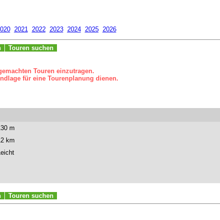
020
2021
2022
2023
2024
2025
2026
n
Touren suchen
 gemachten Touren einzutragen.
ndlage für eine Tourenplanung dienen.
130 m
12 km
eicht
n
Touren suchen