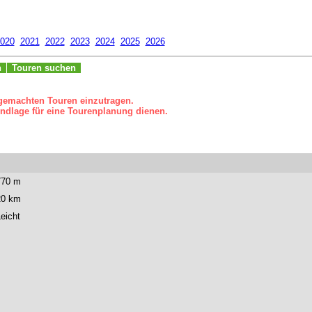
020
2021
2022
2023
2024
2025
2026
n
Touren suchen
 gemachten Touren einzutragen.
ndlage für eine Tourenplanung dienen.
770 m
20 km
eicht