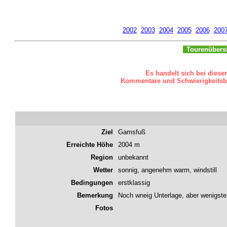
2002
2003
2004
2005
2006
200
Tourenübers
Es handelt sich bei diese
Kommentare und Schwierigkeitsbew
Ziel
Gamsfuß
Erreichte Höhe
2004 m
Region
unbekannt
Wetter
sonnig, angenehm warm, windstill
Bedingungen
erstklassig
Bemerkung
Noch wneig Unterlage, aber wenigst
Fotos