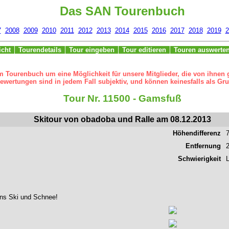
Das SAN Tourenbuch
7
2008
2009
2010
2011
2012
2013
2014
2015
2016
2017
2018
2019
2
icht
Tourendetails
Tour eingeben
Tour editieren
Touren auswerte
m Tourenbuch um eine Möglichkeit für unsere Mitglieder, die von ihnen
ertungen sind in jedem Fall subjektiv, und können keinesfalls als Gru
Tour Nr. 11500 - Gamsfuß
Skitour von obadoba und Ralle am 08.12.2013
Höhendifferenz
Entfernung
Schwierigkeit
L
ens Ski und Schnee!