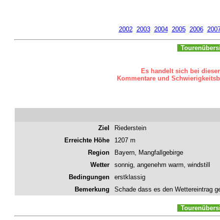
2002
2003
2004
2005
2006
200
Tourenübers
Es handelt sich bei diese
Kommentare und Schwierigkeitsbew
Ziel
Riederstein
Erreichte Höhe
1207 m
Region
Bayern, Mangfallgebirge
Wetter
sonnig, angenehm warm, windstill
Bedingungen
erstklassig
Bemerkung
Schade dass es den Wettereintrag gen
Tourenübers