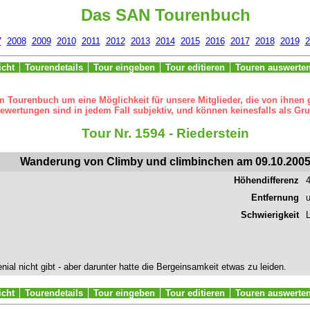
Das SAN Tourenbuch
7
2008
2009
2010
2011
2012
2013
2014
2015
2016
2017
2018
2019
2
icht
Tourendetails
Tour eingeben
Tour editieren
Touren auswerte
m Tourenbuch um eine Möglichkeit für unsere Mitglieder, die von ihnen
ertungen sind in jedem Fall subjektiv, und können keinesfalls als Gru
Tour Nr. 1594 - Riederstein
Wanderung von Climby und climbinchen am 09.10.200
Höhendifferenz
Entfernung
Schwierigkeit
L
ial nicht gibt - aber darunter hatte die Bergeinsamkeit etwas zu leiden.
icht
Tourendetails
Tour eingeben
Tour editieren
Touren auswerte