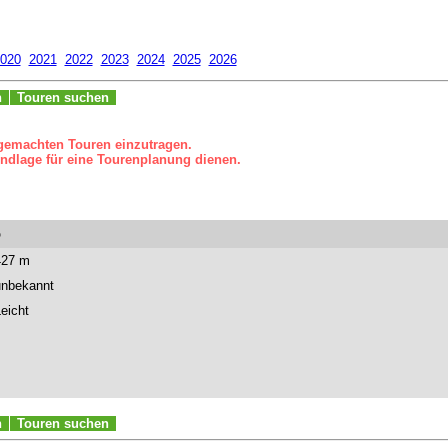
020
2021
2022
2023
2024
2025
2026
n
Touren suchen
 gemachten Touren einzutragen.
ndlage für eine Tourenplanung dienen.
5
427 m
unbekannt
eicht
n
Touren suchen