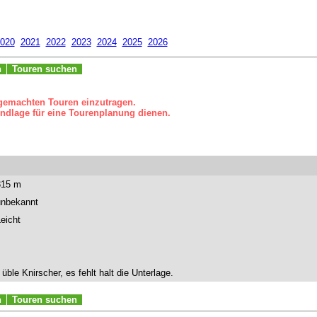
020
2021
2022
2023
2024
2025
2026
n
Touren suchen
 gemachten Touren einzutragen.
ndlage für eine Tourenplanung dienen.
315 m
unbekannt
eicht
e Knirscher, es fehlt halt die Unterlage.
n
Touren suchen