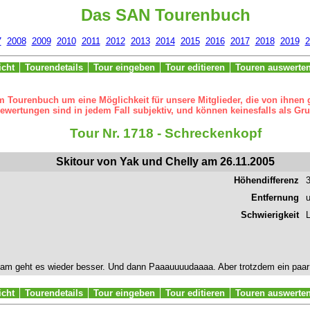
Das SAN Tourenbuch
7
2008
2009
2010
2011
2012
2013
2014
2015
2016
2017
2018
2019
2
icht
Tourendetails
Tour eingeben
Tour editieren
Touren auswerte
m Tourenbuch um eine Möglichkeit für unsere Mitglieder, die von ihnen
ertungen sind in jedem Fall subjektiv, und können keinesfalls als Gru
Tour Nr. 1718 - Schreckenkopf
Skitour von Yak und Chelly am 26.11.2005
Höhendifferenz
Entfernung
Schwierigkeit
L
 geht es wieder besser. Und dann Paaauuuudaaaa. Aber trotzdem ein paar übl
icht
Tourendetails
Tour eingeben
Tour editieren
Touren auswerte