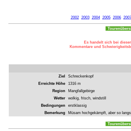
2002
2003
2004
2005
2006
200
Tourenübers
Es handelt sich bei diese
Kommentare und Schwierigkeitsbew
Ziel
Schreckenkopf
Erreichte Höhe
1316 m
Region
Mangfallgebirge
Wetter
wolkig, frisch, windstill
Bedingungen
erstklassig
Bemerkung
Müsam hochgekämpft, aber so langsam
Tourenübers