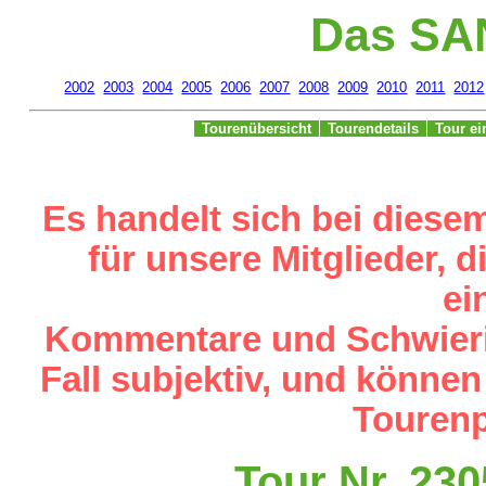
Das SA
2002
2003
2004
2005
2006
2007
2008
2009
2010
2011
2012
Tourenübersicht
Tourendetails
Tour e
Es handelt sich bei diese
für unsere Mitglieder,
ei
Kommentare und Schwieri
Fall subjektiv, und können
Tourenp
Tour Nr. 23