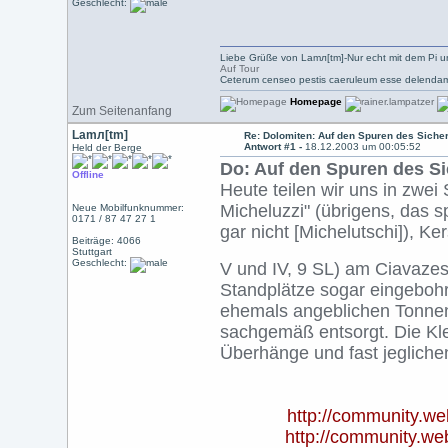
Geschlecht:
Liebe Grüße von Lamл[tm]-Nur echt mit dem Pi u
Auf Tour
Ceterum censeo pestis caeruleum esse delendam
Homepage
Zum Seitenanfang
Lamл[tm]
Re: Dolomiten: Auf den Spuren des Siche
Antwort #1 -
18.12.2003 um 00:05:52
Held der Berge
Do: Auf den Spuren des S
Offline
Heute teilen wir uns in zwei
Micheluzzi" (übrigens, das sp
Neue Mobilfunknummer:
0171 / 87 47 27 1
gar nicht [Michelutschi]), Ke
Beiträge: 4066
Stuttgart
Geschlecht:
V und IV, 9 SL) am Ciavaze
Standplätze sogar eingebohr
ehemals angeblichen Tonnen
sachgemäß entsorgt. Die Klet
Überhänge und fast jeglichen
http://community.
http://community.