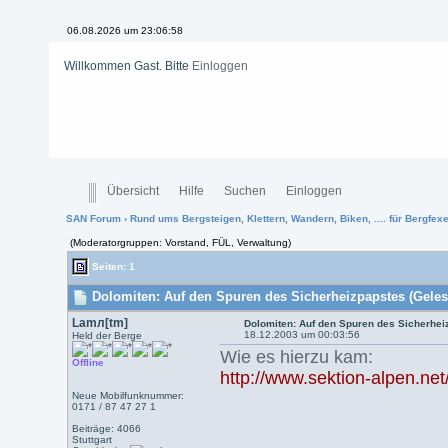
06.08.2026 um 23:06:59
Willkommen Gast. Bitte
Einloggen
Übersicht
Hilfe
Suchen
Einloggen
SAN Forum
›
Rund ums Bergsteigen, Klettern, Wandern, Biken, .... für Bergfexen
(Moderatorgruppen: Vorstand, FÜL, Verwaltung)
Seiten: 1
Dolomiten: Auf den Spuren des Sicherheizpapstes (Geles
Lamл[tm]
Dolomiten: Auf den Spuren des Sicherhei
18.12.2003 um 00:03:56
Held der Berge
Wie es hierzu kam:
Offline
http://www.sektion-alpen.net
Neue Mobilfunknummer:
0171 / 87 47 27 1
Beiträge: 4066
Stuttgart