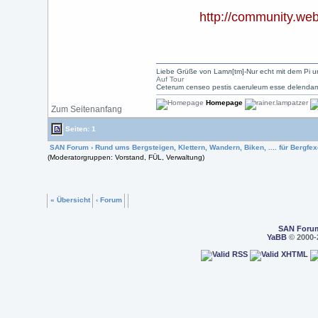
http://community.w
Liebe Grüße von Lamл[tm]-Nur echt mit dem Pi u
Auf Tour
Ceterum censeo pestis caeruleum esse delendam
Homepage
Zum Seitenanfang
Seiten: 1
SAN Forum
›
Rund ums Bergsteigen, Klettern, Wandern, Biken, .... für Bergfexe
(Moderatorgruppen: Vorstand, FÜL, Verwaltung)
« Übersicht
‹ Forum
SAN Foru
YaBB
© 2000-2