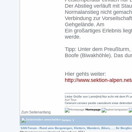
Der Abstieg verläuft mit Stau
Normalanstieg nicht gemacht 
Verbindung zur Vorseilschaft
Gehgelände. Am
Ein großartiges Erlebnis lie
werde.
Tipp: Unter dem Preußturm, 
Boofe (Biwakhöhle). Das dur
Hier gehts weiter:
http://www.sektion-alpen.net
Liebe Grüße von Lamл[tm]-Nur echt mit dem Pi u
Auf Tour
Ceterum censeo pestis caeruleum esse delendam
Homepage
Zum Seitenanfang
Seiten: 1
SAN Forum
›
Rund ums Bergsteigen, Klettern, Wandern, Biken, .... für Bergfexe