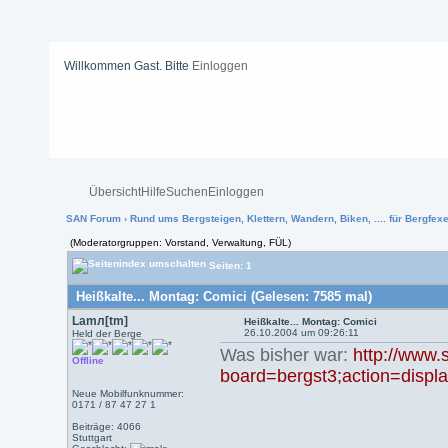
Willkommen Gast. Bitte
Einloggen
Übersicht
Hilfe
Suchen
Einloggen
SAN Forum
›
Rund ums Bergsteigen, Klettern, Wandern, Biken, .... für Bergfexen
(Moderatorgruppen: Vorstand, Verwaltung, FÜL)
Seiten: 1
Heißkalte... Montag: Comici (Gelesen: 7585 mal)
Lamл[tm]
Heißkalte... Montag: Comici
26.10.2004 um 09:26:11
Held der Berge
Was bisher war:
http://www.
Offline
board=bergst3;action=display
Neue Mobilfunknummer:
0171 / 87 47 27 1
Beiträge: 4066
Stuttgart