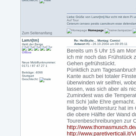
Geschlecht:
Liebe Grüße von Lamл[tm]-Nur echt mit dem Pi u
Auf Tour
Ceterum censeo pestis caeruleum esse delendam
Homepage
Zum Seitenanfang
Lamл[tm]
Re: Heißkalte... Montag: Comici
Antwort #1 -
26.10.2004 um 09:35:11
Held der Berge
Bereits um 5 Uhr 15 am Mont
Offline
ich mir noch das Frühstück z
Gehen gefrühstückt.
Neue Mobilfunknummer:
0171 / 87 47 27 1
Pünktlich zum Tagesanbruch
Beiträge: 4066
Kante auch bei totaler Finste
Stuttgart
Geschlecht:
überwinden wir seilfrei, wobe
lassen, was sich aber als nich
Zumindest was die Temperat
mit Schi )alle Ehre gemacht.
liegende Wettersturz hat im
die obere Hälfte der Wand d
Tourenbeschreibungen zur Co
http://www.thomasmusch.de
http://www.paretiverticali.it