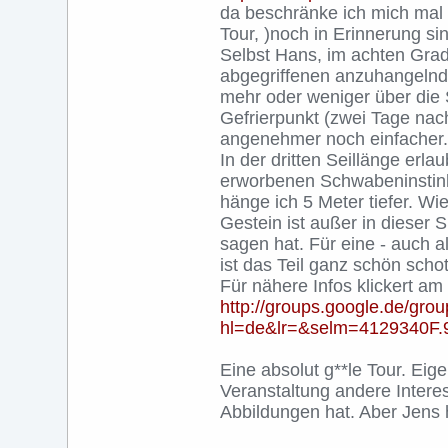
da beschränke ich mich mal a
Tour, )noch in Erinnerung si
Selbst Hans, im achten Grad s
abgegriffenen anzuhangelnde
mehr oder weniger über die
Gefrierpunkt (zwei Tage nac
angenehmer noch einfacher. 
In der dritten Seillänge erla
erworbenen Schwabeninstink
hänge ich 5 Meter tiefer. Wie
Gestein ist außer in dieser S
sagen hat. Für eine - auch a
ist das Teil ganz schön schot
Für nähere Infos klickert am 
http://groups.google.de/gro
hl=de&lr=&selm=4129340F.
Eine absolut g**le Tour. Eig
Veranstaltung andere Interes
Abbildungen hat. Aber Jens h