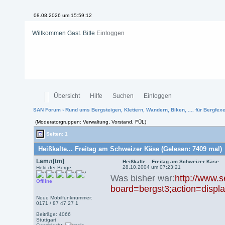
08.08.2026 um 15:59:12
Willkommen Gast. Bitte
Einloggen
Übersicht
Hilfe
Suchen
Einloggen
SAN Forum
›
Rund ums Bergsteigen, Klettern, Wandern, Biken, .... für Bergfexen
(Moderatorgruppen: Verwaltung, Vorstand, FÜL)
Seiten: 1
Heißkalte... Freitag am Schweizer Käse (Gelesen: 7409 mal)
Lamл[tm]
Heißkalte... Freitag am Schweizer Käse
28.10.2004 um 07:23:21
Held der Berge
Was bisher war:
http://www.s
Offline
board=bergst3;action=display
Neue Mobilfunknummer:
0171 / 87 47 27 1
Beiträge: 4066
Stuttgart