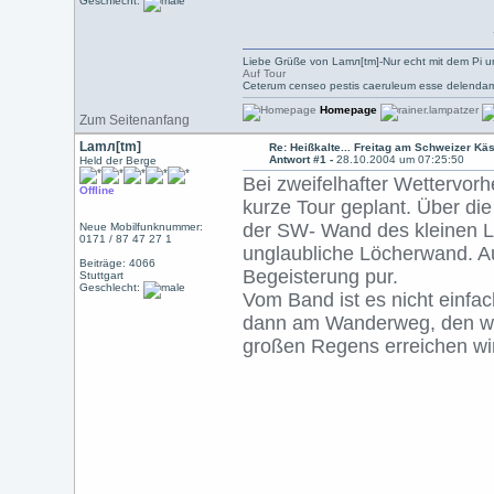
Geschlecht:
Liebe Grüße von Lamл[tm]-Nur echt mit dem Pi u
Auf Tour
Ceterum censeo pestis caeruleum esse delendam
Homepage
Zum Seitenanfang
Lamл[tm]
Re: Heißkalte... Freitag am Schweizer Kä
Antwort #1 -
28.10.2004 um 07:25:50
Held der Berge
Bei zweifelhafter Wettervorh
Offline
kurze Tour geplant. Über die
der SW- Wand des kleinen L
Neue Mobilfunknummer:
0171 / 87 47 27 1
unglaubliche Löcherwand. Au
Beiträge: 4066
Begeisterung pur.
Stuttgart
Geschlecht:
Vom Band ist es nicht einfac
dann am Wanderweg, den wir
großen Regens erreichen wir