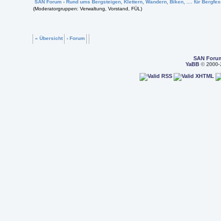
SAN Forum
›
Rund ums Bergsteigen, Klettern, Wandern, Biken, .... für Bergfexe
(Moderatorgruppen: Verwaltung, Vorstand, FÜL)
« Übersicht
‹ Forum
SAN Foru
YaBB
© 2000-2