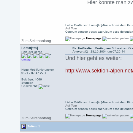
Hier konnte man zw
Liebe Grüße von Lamл[tm]-Nur echt mit dem Pi u
Auf Tour
Ceterum censeo pestis caeruleum esse delendam
Homepage
Zum Seitenanfang
Lamл[tm]
Re: Heißkalte... Freitag am Schweizer Kä
Antwort #2 -
28.10.2004 um 07:29:44
Held der Berge
Und hier geht es weiter:
Offline
http://www.sektion-alpen.net
Neue Mobilfunknummer:
0171 / 87 47 27 1
Beiträge: 4066
Stuttgart
Geschlecht:
Liebe Grüße von Lamл[tm]-Nur echt mit dem Pi u
Auf Tour
Ceterum censeo pestis caeruleum esse delendam
Homepage
Zum Seitenanfang
Seiten: 1