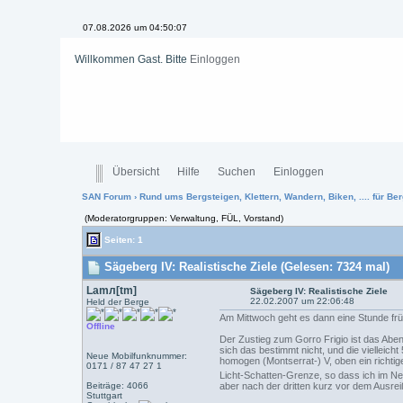
07.08.2026 um 04:50:08
Willkommen Gast. Bitte
Einloggen
Übersicht
Hilfe
Suchen
Einloggen
SAN Forum
›
Rund ums Bergsteigen, Klettern, Wandern, Biken, .... für Ber
(Moderatorgruppen: Verwaltung, FÜL, Vorstand)
Seiten: 1
Sägeberg IV: Realistische Ziele (Gelesen: 7324 mal)
Lamл[tm]
Sägeberg IV: Realistische Ziele
22.02.2007 um 22:06:48
Held der Berge
Am Mittwoch geht es dann eine Stunde frü
Offline
Der Zustieg zum Gorro Frigio ist das Aben
sich das bestimmt nicht, und die vielleic
Neue Mobilfunknummer:
homogen (Montserrat-) V, oben ein richti
0171 / 87 47 27 1
Licht-Schatten-Grenze, so dass ich im Ne
Beiträge: 4066
aber nach der dritten kurz vor dem Ausr
Stuttgart