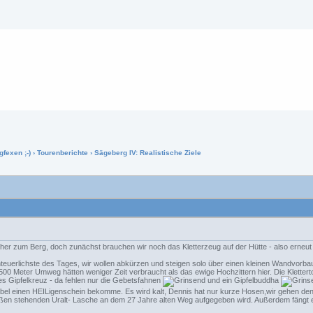
gfexen ;-)
›
Tourenberichte
› Sägeberg IV: Realistische Ziele
her zum Berg, doch zunächst brauchen wir noch das Kletterzeug auf der Hütte - also erneu
teuerlichste des Tages, wir wollen abkürzen und steigen solo über einen kleinen Wandvorbau
ht 500 Meter Umweg hätten weniger Zeit verbraucht als das ewige Hochzittern hier. Die Kletter
ges Gipfelkreuz - da fehlen nur die Gebetsfahnen
und ein Gipfelbuddha
bel einen HEILigenschein bekomme. Es wird kalt, Dennis hat nur kurze Hosen,wir gehen den
eißen stehenden Uralt- Lasche an dem 27 Jahre alten Weg aufgegeben wird. Außerdem fängt 