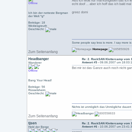
Also ich wollt nur mal kuntgeben das ich lei
Offline
echt doof ... aber ich hoff das ich bald ma
greez domi
Ich bin der netteste Bergman
der Welt *g*
Beiträge: 18
Wicklesgreuth
Geschlecht:
Some people say less is more. I say more 
Homepage
Zum Seitenanfang
Headbanger
Re: 2. RockSAN Klettercamp vom 1
Antwort #5 -
09.06.2007 um 18:03:
Wanderer
Bei mir ist das Ganze auch noch nicht gan
Offline
Bang Your Head!
Beiträge: 56
Rüsselsheim
Geschlecht:
Nichts ist unmöglich das Unmögliche dauert
Zum Seitenanfang
tjsen
Re: 2. RockSAN Klettercamp vom 1
Antwort #6 -
10.06.2007 um 23:41:
Held der Berge