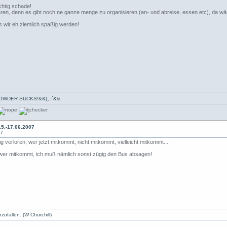
chtig schade!
ären, denn es gibt noch ne ganze menge zu organisieren (an- und abreise, essen etc), da wäre
s wir eh ziemlich spaßig werden!
·*`·-» POWDER SUCKS!&&(¸.·´&&
5.-17.06.2007
57
 verloren, wer jetzt mitkommt, nicht mitkommt, vielleicht mitkommt....
n, wer mitkommt, ich muß nämlich sonst zügig den Bus absagen!
zufallen. (W Churchill)