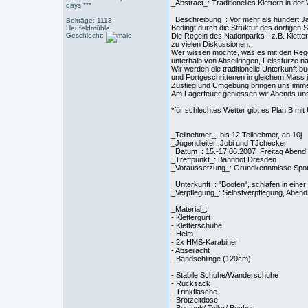
_Abstract_: Traditionelles Klettern in de
days ***
_Beschreibung_: Vor mehr als hundert Ja
Beiträge: 1113
Bedingt durch die Struktur des dortigen S
Heufeldmühle
Geschlecht:
Die Regeln des Nationparks - z.B. Klet
zu vielen Diskussionen.
Wer wissen möchte, was es mit den Regel
unterhalb von Abseilringen, Felsstürze n
Wir werden die traditionelle Unterkunft 
und Fortgeschrittenen in gleichem Mass j
Zustieg und Umgebung bringen uns immer 
Am Lagerfeuer geniessen wir Abends unse
*für schlechtes Wetter gibt es Plan B mi
_Teilnehmer_: bis 12 Teilnehmer, ab 10j
_Jugendleiter: Jobi und TJchecker
_Datum_: 15.-17.06.2007 Freitag Abend 
_Treffpunkt_: Bahnhof Dresden
_Voraussetzung_: Grundkenntnisse Sportk
_Unterkunft_: "Boofen", schlafen in eine
_Verpflegung_: Selbstverpflegung, Aben
_Material_:
- Klettergurt
- Kletterschuhe
- Helm
- 2x HMS-Karabiner
- Abseilacht
- Bandschlinge (120cm)
- Stabile Schuhe/Wanderschuhe
- Rucksack
- Trinkflasche
- Brotzeitdose