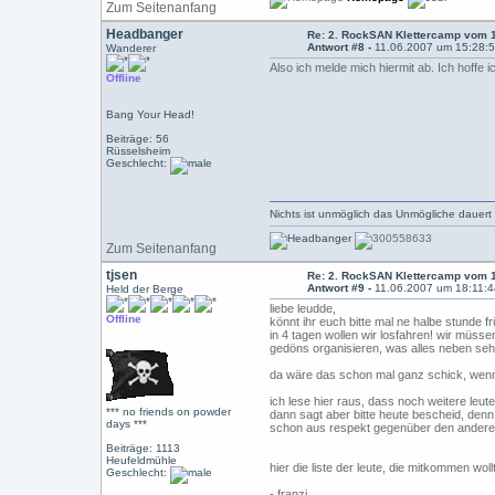
Zum Seitenanfang
Headbanger
Re: 2. RockSAN Klettercamp vom 1
Antwort #8 -
11.06.2007 um 15:28:
Wanderer
Also ich melde mich hiermit ab. Ich hoffe
Offline
Bang Your Head!
Beiträge: 56
Rüsselsheim
Geschlecht:
Nichts ist unmöglich das Unmögliche dauert
Zum Seitenanfang
tjsen
Re: 2. RockSAN Klettercamp vom 1
Antwort #9 -
11.06.2007 um 18:11:
Held der Berge
liebe leudde,
Offline
könnt ihr euch bitte mal ne halbe stunde f
in 4 tagen wollen wir losfahren! wir müsse
gedöns organisieren, was alles neben sehr
da wäre das schon mal ganz schick, wenn 
ich lese hier raus, dass noch weitere le
*** no friends on powder
dann sagt aber bitte heute bescheid, denn
days ***
schon aus respekt gegenüber den anderen t
Beiträge: 1113
Heufeldmühle
hier die liste der leute, die mitkommen woll
Geschlecht:
- franzi