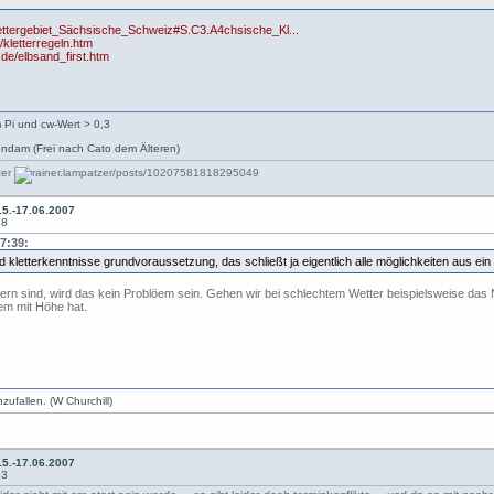
/Klettergebiet_Sächsische_Schweiz#S.C3.A4chsische_Kl...
/kletterregeln.htm
.de/elbsand_first.htm
 Pi und cw-Wert > 0,3
ndam (Frei nach Cato dem Älteren)
5.-17.06.2007
38
7:39:
d kletterkenntnisse grundvoraussetzung, das schließt ja eigentlich alle möglichkeiten aus ei
tern sind, wird das kein Problöem sein. Gehen wir bei schlechtem Wetter beispielsweise das N
lem mit Höhe hat.
zufallen. (W Churchill)
5.-17.06.2007
53