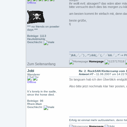
ooops!
Offline
ihr wollt evtl. absagen? das wäre aber mä
bitte versucht doch dies bis morgen zu kl
am besten kommt ihr einfach mit, denn da
beste grüße,
tj
*** no friends on powder
days ***
Beiträge: 1113
Heufeldmühle
Geschlecht:
´¨)&&¸.·´¸.·´¨) ¸.·*¨).&&(¸.·´ (¸.·´ .·´&&.·´ ¸.
Homepage
Zum Seitenanfang
Jobi
Re: 2. RockSAN Klettercamp vom 1
Antwort #7 -
11.06.2007 um 14:22:
Wanderer
So langsam hab ich den Überblick endgültig
Offline
Also bitte jetzt nochmals klar hier poste
It´s lonely in the sadle,
since the horse died.
Beiträge: 96
Rhein-Main
Geschlecht:
Erfolg ist einmal mehr aufzustehen, denn hin
Homepage