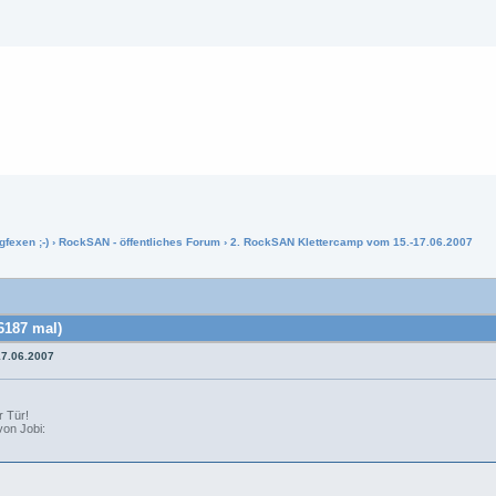
gfexen ;-)
›
RockSAN - öffentliches Forum
› 2. RockSAN Klettercamp vom 15.-17.06.2007
6187 mal)
17.06.2007
r Tür!
von Jobi: