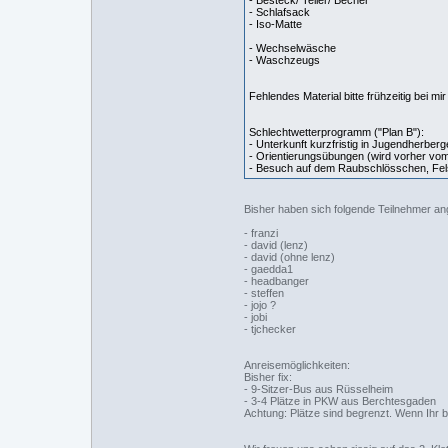
- Besteck/ Teller/ Becher
- Schlafsack
- Iso-Matte
- Wechselwäsche
- Waschzeugs
Fehlendes Material bitte frühzeitig bei 
Schlechtwetterprogramm ("Plan B"):
- Unterkunft kurzfristig in Jugendherberg
- Orientierungsübungen (wird vorher vo
- Besuch auf dem Raubschlösschen, Fels
Bisher haben sich folgende Teilnehmer an
- franzi
- david (lenz)
- david (ohne lenz)
- gaedda1
- headbanger
- steffen
- jojo ?
- jobi
- tjchecker
Anreisemöglichkeiten:
Bisher fix:
- 9-Sitzer-Bus aus Rüsselheim
- 3-4 Plätze in PKW aus Berchtesgaden
Achtung: Plätze sind begrenzt. Wenn Ihr b