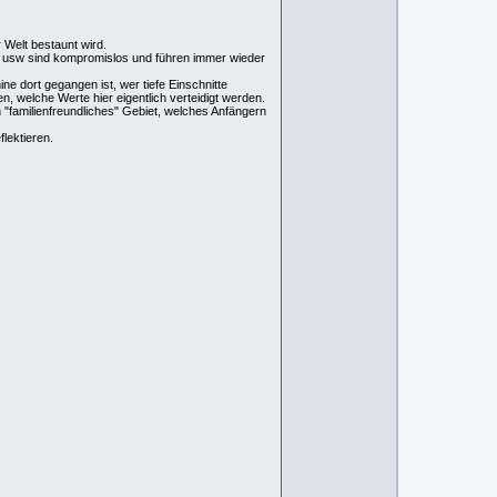
r Welt bestaunt wird.
sw usw sind kompromislos und führen immer wieder
e dort gegangen ist, wer tiefe Einschnitte
, welche Werte hier eigentlich verteidigt werden.
n "familienfreundliches" Gebiet, welches Anfängern
lektieren.