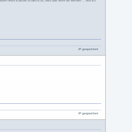
eisen wohl a bissle schlecht ist, wird das wohl nix werden ... find ich
IP gespeichert
IP gespeichert