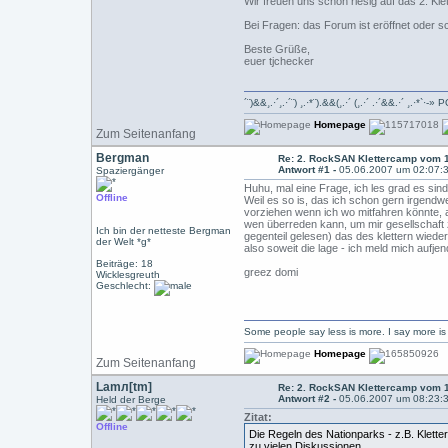
Wir freuen uns schon riesig auf das 2. Kl
Bei Fragen: das Forum ist eröffnet oder sc
Beste Grüße,
euer tjchecker
´¨)&&¸.·´¸.·´¨) ¸.·*¨).&&(¸.·´ (¸.·´ .·´&&.·´ ¸.
Homepage
Zum Seitenanfang
Bergman
Re: 2. RockSAN Klettercamp vom 1
Antwort #1 -
05.06.2007 um 02:07:
Spaziergänger
Huhu, mal eine Frage, ich les grad es sind
Offline
Weil es so is, das ich schon gern irgend
vorziehen wenn ich wo mitfahren könnte, al
wen überreden kann, um mir gesellschaft z
Ich bin der netteste Bergman
gegenteil gelesen) das des klettern wiede
der Welt *g*
also soweit die lage - ich meld mich aufje
Beiträge: 18
greez domi
Wicklesgreuth
Geschlecht:
Some people say less is more. I say more 
Homepage
Zum Seitenanfang
Lamл[tm]
Re: 2. RockSAN Klettercamp vom 1
Antwort #2 -
05.06.2007 um 08:23:
Held der Berge
Zitat:
Offline
Die Regeln des Nationparks - z.B. Klet
zu vielen Diskussionen.