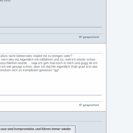
ei sind!
IP gespeichert
 süßes nicht kletterndes mädel mit zu bringen oder?
ern des etz eigentlich mit mitfahren und so, weil ich würds schon
 ausschließen würde ... naja ich geh mal noch in mich und gugg ob ich
 ich wie gesagt schon, aber ich dachte eigentlich (hab grad erst das
anreisen nich so kompliziert gewesen *gg*
IP gespeichert
sw usw sind kompromislos und führen immer wieder