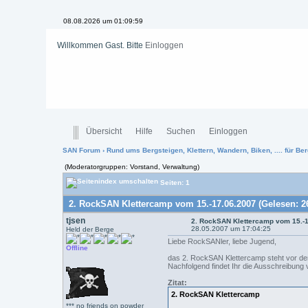
08.08.2026 um 01:10:00
Willkommen Gast. Bitte
Einloggen
Übersicht
Hilfe
Suchen
Einloggen
SAN Forum
›
Rund ums Bergsteigen, Klettern, Wandern, Biken, .... für Ber
(Moderatorgruppen: Vorstand, Verwaltung)
Seiten: 1
2. RockSAN Klettercamp vom 15.-17.06.2007 (Gelesen: 2
tjsen
2. RockSAN Klettercamp vom 15.-
28.05.2007 um 17:04:25
Held der Berge
Liebe RockSANler, liebe Jugend,
Offline
das 2. RockSAN Klettercamp steht vor de
Nachfolgend findet Ihr die Ausschreibung 
Zitat:
2. RockSAN Klettercamp
*** no friends on powder