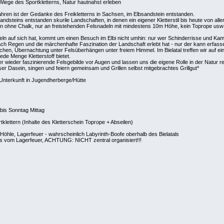
r Wiege des Sportkletterns, Natur hautnahst erleben
hren ist der Gedanke des Freikletterns in Sachsen, im Elbsandstein entstanden.
andsteins entstanden skurile Landschaften, in denen ein eigener Kletterstil bis heute von alle
tern ohne Chalk, nur an freistehenden Felsnadeln mit mindestens 10m Höhe, kein Toprope u
n auf sich hat, kommt um einen Besuch im Elbi nicht umhin: nur wer Schinderrisse und Kamin
ach Regen und die märchenhafte Faszination der Landschaft erlebt hat - nur der kann erfassen
buchen, Übernachtung unter Felsüberhängen unter freiem Himmel. Im Bielatal treffen wir auf ei
ede Menge Kletterstoff bietet.
wieder faszinierende Felsgebilde vor Augen und lassen uns die eigene Rolle in der Natur ref
r Dasein, singen und feiern gemeinsam und Grillen selbst mitgebrachtes Grillgut*
t Unterkunft in Jugendherberge/Hütte
bis Sonntag Mittag
lettern (Inhalte des Kletterschein Toprope + Abseilen)
r Höhle, Lagerfeuer - wahrscheinlich Labyrinth-Boofe oberhalb des Bielatals
ds vom Lagerfeuer, ACHTUNG: NICHT zentral organisiert!!!