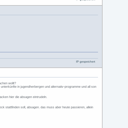
IP gespeichert
achen wollt?
ve unterkünfte in jugendherbergen und alternativ-programme und all son
acken hier die absagen eintrudeln.
eck stattfinden soll, absagen. das muss aber heute passieren, allein