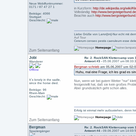
Neue Mobilfunknummer:
0171 / 87 47 27 1
in Kurzform:
http://de.wikipedia.org/wiki
Vollständig:
http://www.bergsteigerbund.de
Beiträge: 4066
Beachte auch
http://www.bergsteigerbund
Stuttgart
Geschlecht:
Liebe Grüße von Lamл[tm]-Nur echt mit dem
Auf Tour
Ceterum censeo pestis caeruleum esse dele
Homepage
Zum Seitenanfang
Jobi
Re: 2. RockSAN Klettercamp vom 1
Antwort #3 -
05.06.2007 um 08:33:
Wanderer
Bergman schrieb
am 05.06.2007 um 02:0
Offline
Huhu, mal eine Frage, ich les grad es sin
It´s lonely in the sadle,
Nun, wenn wir bei gutem Wetter "nur" klet
since the horse died.
festgestellt hat, daß sie kein großes Prob
Aber grundsätzlich geht schon alles.
Beiträge: 96
Rhein-Main
Geschlecht:
Erfolg ist einmal mehr aufzustehen, denn hin
Homepage
Zum Seitenanfang
Bergman
Re: 2. RockSAN Klettercamp vom 1
Antwort #4 -
09.06.2007 um 14:03:
Spaziergänger