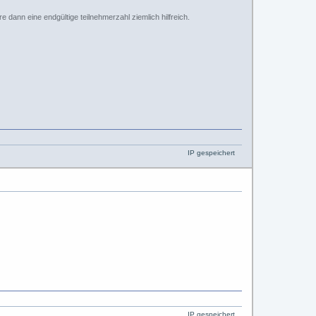
 dann eine endgültige teilnehmerzahl ziemlich hilfreich.
IP gespeichert
IP gespeichert