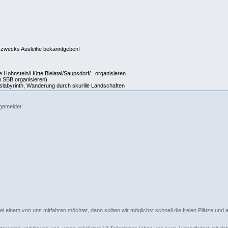
mir zwecks Ausleihe bekanntgeben!
e Hohnstein/Hütte Bielatal/Saupsdorf/.. organisieren
m SBB organisieren)
labyrinth, Wanderung durch skurille Landschaften
gemeldet:
ei einem von uns mitfahren möchtet, dann sollten wir möglichst schnell die freien Plätze und 