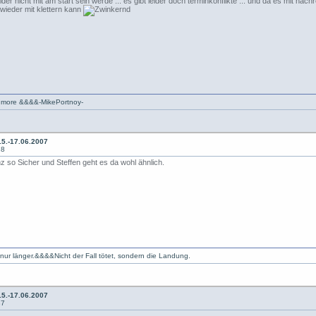
der nicht mit am start sein werde ... es gibt leider doch terminkonflikte ... und da es mit nachr
l wieder mit klettern kann
is more &&&&-MikePortnoy-
5.-17.06.2007
18
z so Sicher und Steffen geht es da wohl ähnlich.
 nur länger.&&&&Nicht der Fall tötet, sondern die Landung.
5.-17.06.2007
37