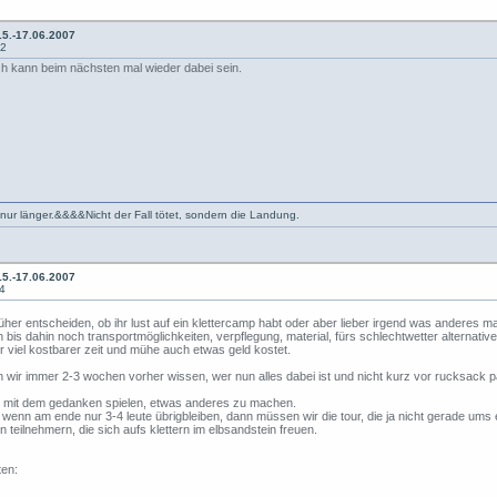
5.-17.06.2007
52
 ich kann beim nächsten mal wieder dabei sein.
 nur länger.&&&&Nicht der Fall tötet, sondern die Landung.
5.-17.06.2007
44
rüher entscheiden, ob ihr lust auf ein klettercamp habt oder aber lieber irgend was anderes m
n bis dahin noch transportmöglichkeiten, verpflegung, material, fürs schlechtwetter alternati
 viel kostbarer zeit und mühe auch etwas geld kostet.
wir immer 2-3 wochen vorher wissen, wer nun alles dabei ist und nicht kurz vor rucksack p
ute mit dem gedanken spielen, etwas anderes zu machen.
 wenn am ende nur 3-4 leute übrigbleiben, dann müssen wir die tour, die ja nicht gerade ums 
eilnehmern, die sich aufs klettern im elbsandstein freuen.
ten: