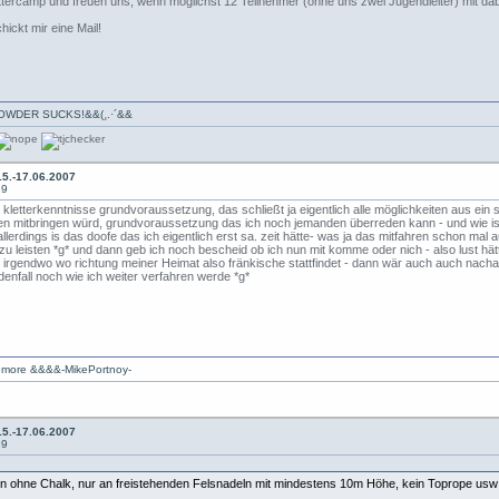
ettercamp und freuen uns, wenn möglichst 12 Teilnehmer (ohne uns zwei Jugendleiter) mit dab
hickt mir eine Mail!
·*`·-» POWDER SUCKS!&&(¸.·´&&
5.-17.06.2007
39
 kletterkenntnisse grundvoraussetzung, das schließt ja eigentlich alle möglichkeiten aus ein
wen mitbringen würd, grundvoraussetzung das ich noch jemanden überreden kann - und wie is n
lerdings is das doofe das ich eigentlich erst sa. zeit hätte- was ja das mitfahren schon mal
u leisten *g* und dann geb ich noch bescheid ob ich nun mit komme oder nich - also lust hätt
r irgendwo wo richtung meiner Heimat also fränkische stattfindet - dann wär auch auch nach
ndenfall noch wie ich weiter verfahren werde *g*
is more &&&&-MikePortnoy-
5.-17.06.2007
39
tern ohne Chalk, nur an freistehenden Felsnadeln mit mindestens 10m Höhe, kein Toprope u