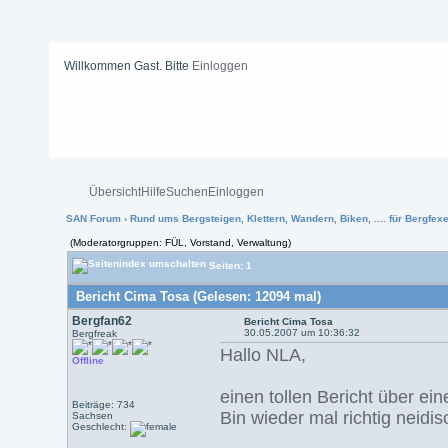
Willkommen Gast. Bitte
Einloggen
Übersicht
Hilfe
Suchen
Einloggen
SAN Forum
›
Rund ums Bergsteigen, Klettern, Wandern, Biken, .... für Bergfexen
(Moderatorgruppen: FÜL, Vorstand, Verwaltung)
Seiten: 1
Bericht Cima Tosa (Gelesen: 12094 mal)
Bergfan62
Bericht Cima Tosa
30.05.2007 um 10:36:32
Bergfreak
Hallo NLA,
Offline
einen tollen Bericht über ei
Beiträge: 734
Bin wieder mal richtig neidi
Sachsen
Geschlecht: