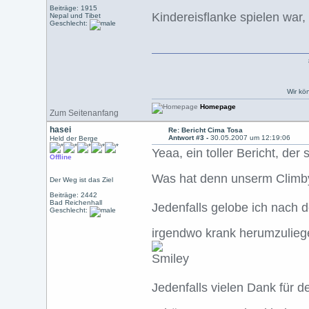
Beiträge: 1915
Kindereisflanke spielen war,
Nepal und Tibet
Geschlecht:
Wir kö
Homepage
Zum Seitenanfang
hasei
Re: Bericht Cima Tosa
Antwort #3 -
30.05.2007 um 12:19:06
Held der Berge
Yeaa, ein toller Bericht, der 
Offline
Was hat denn unserm Climby 
Der Weg ist das Ziel
Beiträge: 2442
Bad Reichenhall
Jedenfalls gelobe ich nach 
Geschlecht:
irgendwo krank herumzulie
Jedenfalls vielen Dank für d