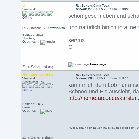
G
Re: Bericht Cima Tosa
Antwort #7 -
30.05.2007 um 22:08:08
Vorstand
schön geschrieben und schön
Offline
und natürlich binich total ne
DAV-Trainerin C Bergwandern
Beiträge: 2819
Nürnberg
servus
Geschlecht:
G
Homepage
Zum Seitenanfang
Renntier Karsten
Re: Bericht Cima Tosa
Antwort #8 -
31.05.2007 um 00:07:10
Vorstand
Festausschuss
kann mich dem Lob nur ansc
Offline
Schnee und Eis aussieht, da
http://home.arcor.de/karste
Beiträge: 2672
Freising
Geschlecht:
"Wer Meinungen äußert muss auch bereit sein, Dis
Zum Seitenanfang