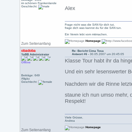
im schönen Frankenlande
Geschlecht:
Alex
Frage nicht was die SAN für dich tut,
frage dich was kannst du für die SAN tun.
Ein Verein lebt vom mitmachen.
Homepage
Zum Seitenanfang
obadoba
Re: Bericht Cima Tosa
Antwort #6 -
30.05.2007 um 20:45:05
YaBB Administrator
Klasse Tour habt ihr da hinge
Offline
Und ein sehr lesenswerter 
Beiträge: 649
Allgäu
Geschlecht:
Nachdem wir die Rinne letzt
staune ich nun umso mehr, d
Respekt!
Viele Grüsse,
Andrea
Homepage
Zum Seitenanfang