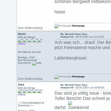
schönen Bergwelt mitbeko
hasei
Homepage
Zum Seitenanfang
hasei
Re: Bericht Cima Tosa
Antwort #4 -
30.05.2007 um 12:23:43
Held der Berge
Ach was sch... drauf. Der B
Offline
jetzt Feierabend mache und 
Der Weg ist das Ziel
Lattenberghasei
Beiträge: 2442
Bad Reichenhall
Geschlecht:
Homepage
Zum Seitenanfang
Alex
Re: Bericht Cima Tosa
Antwort #5 -
30.05.2007 um 19:50:54
Held der Berge
Das sind ja völlig neue - bi
Offline
Toller Bericht! Das schreit
---> Geschwindigkeit ist
Sicherheit <---
darfst
Beiträge: 1041