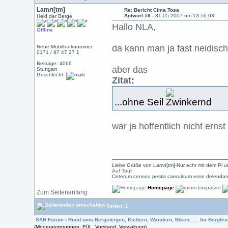
Lamл[tm]
Re: Bericht Cima Tosa
Antwort #9 -
31.05.2007 um 13:56:03
Held der Berge
Hallo NLA,
Offline
da kann man ja fast neidisch
Neue Mobilfunknummer:
0171 / 87 47 27 1
Beiträge: 4066
aber das
Stuttgart
Geschlecht:
Zitat:
...ohne Seil
war ja hoffentlich nicht ern
Liebe Grüße von Lamл[tm]-Nur echt mit dem Pi u
Auf Tour
Ceterum censeo pestis caeruleum esse delendam
Homepage
Zum Seitenanfang
Seiten: 1
SAN Forum
›
Rund ums Bergsteigen, Klettern, Wandern, Biken, .... für Bergfexe
(Moderatorgruppen: FÜL, Vorstand, Verwaltung)