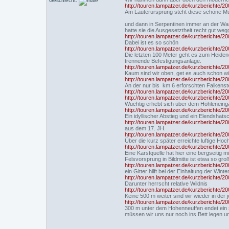
Geschlecht:
http://touren.lampatzer.de/kurzberichte/2
Am Lauterursprung steht diese schöne Mühl
und dann in Serpentinen immer an der W
hatte sie die Ausgesetztheit recht gut weg
http://touren.lampatzer.de/kurzberichte/2
Dabei ist es so schön
http://touren.lampatzer.de/kurzberichte/2
Die letzten 100 Meter geht es zum Heiden
trennende Befestigungsanlage.
http://touren.lampatzer.de/kurzberichte/2
Kaum sind wir oben, get es auch schon w
http://touren.lampatzer.de/kurzberichte/2
An der nur bis km 6 erforschten Falkenst
http://touren.lampatzer.de/kurzberichte/2
http://touren.lampatzer.de/kurzberichte/2
Wuchtig erhebt sich über dem Höhleneingan
http://touren.lampatzer.de/kurzberichte/2
Ein idyllischer Abstieg und ein Elendshats
http://touren.lampatzer.de/kurzberichte/2
aus dem 17. JH.
http://touren.lampatzer.de/kurzberichte/2
Über die kurz später erreichte luftige Ho
http://touren.lampatzer.de/kurzberichte/2
Eine Karstquelle hat hier eine bergseitig 
Felsvorsprung in Bildmitte ist etwa so gro
http://touren.lampatzer.de/kurzberichte/2
ein Gitter hilft bei der Einhaltung der Wint
http://touren.lampatzer.de/kurzberichte/2
Darunter herrscht relative Wildnis
http://touren.lampatzer.de/kurzberichte/2
Keine 500 m weiter sind wir wieder in de
http://touren.lampatzer.de/kurzberichte/2
300 m unter dem Hohenneuffen endet ein s
müssen wir uns nur noch ins Bett legen u