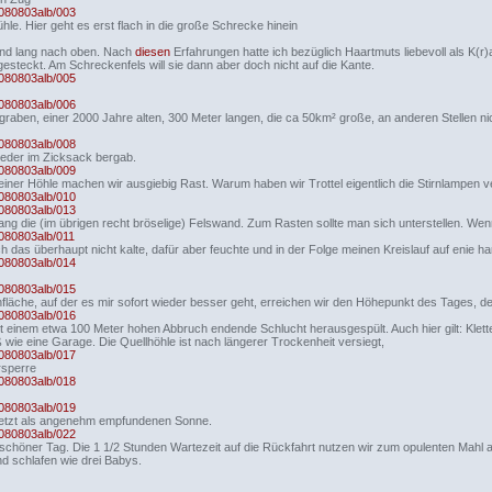
0080803alb/003
e. Hier geht es erst flach in die große Schrecke hinein
and lang nach oben. Nach
diesen
Erfahrungen hatte ich bezüglich Haartmuts liebevoll als K(
gesteckt. Am Schreckenfels will sie dann aber doch nicht auf die Kante.
0080803alb/005
0080803alb/006
graben, einer 2000 Jahre alten, 300 Meter langen, die ca 50km² große, an anderen Stellen n
0080803alb/008
ieder im Zicksack bergab.
0080803alb/009
einer Höhle machen wir ausgiebig Rast. Warum haben wir Trottel eigentlich die Stirnlampen
0080803alb/010
0080803alb/013
g die (im übrigen recht bröselige) Felswand. Zum Rasten sollte man sich unterstellen. Wenn
0080803alb/011
ch das überhaupt nicht kalte, dafür aber feuchte und in der Folge meinen Kreislauf auf enie h
0080803alb/014
0080803alb/015
chfläche, auf der es mir sofort wieder besser geht, erreichen wir den Höhepunkt des Tages, d
0080803alb/016
mit einem etwa 100 Meter hohen Abbruch endende Schlucht herausgespült. Auch hier gilt: Klette
ß wie eine Garage. Die Quellhöhle ist nach längerer Trockenheit versiegt,
0080803alb/017
ersperre
0080803alb/018
0080803alb/019
r jetzt als angenehm empfundenen Sonne.
0080803alb/022
chöner Tag. Die 1 1/2 Stunden Wartezeit auf die Rückfahrt nutzen wir zum opulenten Mahl au
nd schlafen wie drei Babys.