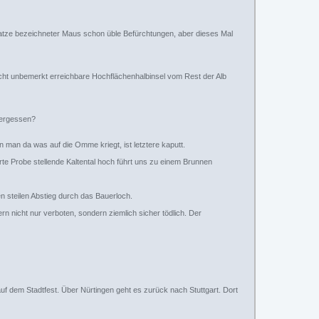
r)atze bezeichneter Maus schon üble Befürchtungen, aber dieses Mal
icht unbemerkt erreichbare Hochflächenhalbinsel vom Rest der Alb
 vergessen?
 man da was auf die Omme kriegt, ist letztere kaputt.
arte Probe stellende Kaltental hoch führt uns zu einem Brunnen
en steilen Abstieg durch das Bauerloch.
rn nicht nur verboten, sondern ziemlich sicher tödlich. Der
f dem Stadtfest. Über Nürtingen geht es zurück nach Stuttgart. Dort