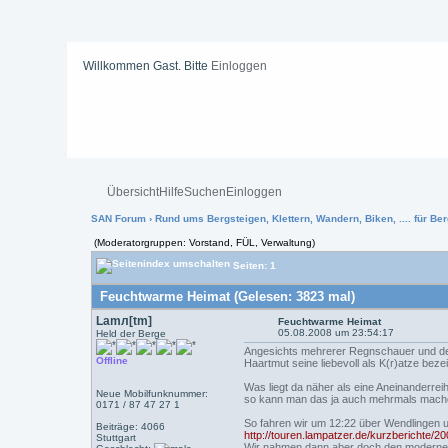
Willkommen Gast. Bitte
Einloggen
Übersicht
Hilfe
Suchen
Einloggen
SAN Forum
›
Rund ums Bergsteigen, Klettern, Wandern, Biken, .... für Ber
(Moderatorgruppen: Vorstand, FÜL, Verwaltung)
Seiten: 1
Feuchtwarme Heimat (Gelesen: 3823 mal)
Lamл[tm]
Feuchtwarme Heimat
05.08.2008 um 23:54:17
Held der Berge
Angesichts mehrerer Regnschauer und der
Offline
Haartmut seine liebevoll als K(r)atze b
Was liegt da näher als eine Aneinanderre
Neue Mobilfunknummer:
so kann man das ja auch mehrmals mach
0171 / 87 47 27 1
So fahren wir um 12:22 über Wendlingen un
Beiträge: 4066
http://touren.lampatzer.de/kurzberichte/2
Stuttgart
Wir nahmen dann aber doch den modern