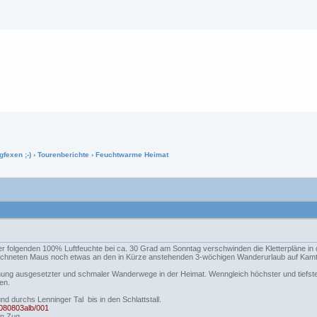
gfexen ;-)
›
Tourenberichte
› Feuchtwarme Heimat
 folgenden 100% Luftfeuchte bei ca. 30 Grad am Sonntag verschwinden die Kletterpläne in
ezeichneten Maus noch etwas an den in Kürze anstehenden 3-wöchigen Wanderurlaub auf Kam
ihung ausgesetzter und schmaler Wanderwege in der Heimat. Wenngleich höchster und tiefst
en.
d durchs Lenninger Tal bis in den Schlattstall.
0080803alb/001
en Zug