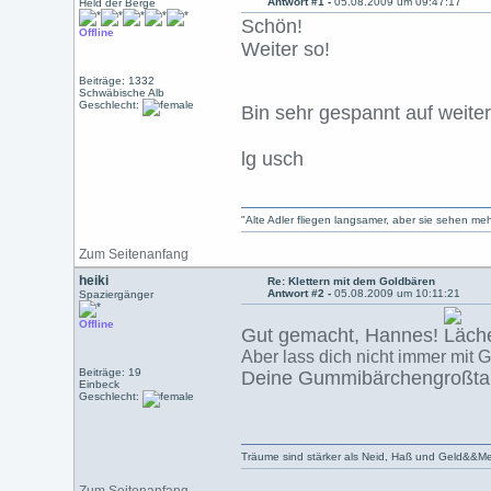
Antwort #1 -
05.08.2009 um 09:47:17
Held der Berge
Schön!
Offline
Weiter so!
Beiträge: 1332
Schwäbische Alb
Geschlecht:
Bin sehr gespannt auf weite
lg usch
"Alte Adler fliegen langsamer, aber sie sehen meh
Zum Seitenanfang
heiki
Re: Klettern mit dem Goldbären
Antwort #2 -
05.08.2009 um 10:11:21
Spaziergänger
Offline
Gut gemacht, Hannes!
Aber lass dich nicht immer mit 
Beiträge: 19
Deine Gummibärchengroßta
Einbeck
Geschlecht:
Träume sind stärker als Neid, Haß und Geld&&M