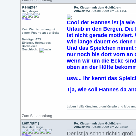
Zum Seitenanfang
Kempfer
Re: Klettern mit dem Goldbären
Antwort #3 -
05.08.2009 um 14:41:37
Bergsteiger
Offline
der Hannes ist ja wie
Urlaub in den Bergen. Die 
Kein Weg ist zu lang mit
einem Freund an der Seite
ist nicht gerade motiviert
Beiträge: 473
Wie lange dauert es denn 
Einbeck, Heimat des
Bockbieres
Und das Spielchen nimmt s
Geschlecht:
nur noch bis dort vorn an
wenn wir um die Ecke sind 
oben an der Hütte bekomm
usw... ihr kennt das Spiel
Tja, wie soll Hannes da a
Leben heißt kämpfen, drum kämpfe und lebe und 
Zum Seitenanfang
Lamл[tm]
Re: Klettern mit dem Goldbären
Antwort #4 -
05.08.2009 um 22:28:49
Held der Berge
Der ist ja schon richtig gr
Offline