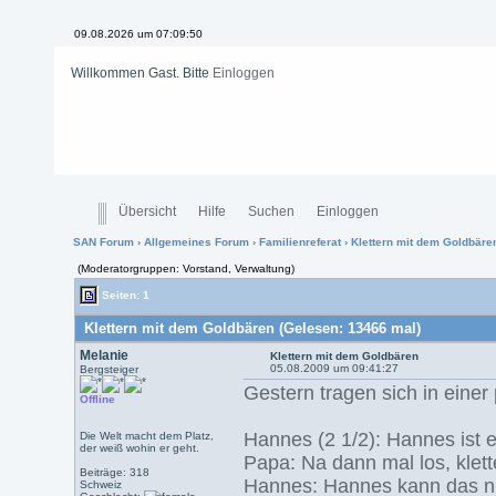
09.08.2026 um 07:09:50
Willkommen Gast. Bitte
Einloggen
Übersicht
Hilfe
Suchen
Einloggen
SAN Forum
›
Allgemeines Forum
›
Familienreferat
› Klettern mit dem Goldbäre
(Moderatorgruppen: Vorstand, Verwaltung)
Seiten: 1
Klettern mit dem Goldbären (Gelesen: 13466 mal)
Melanie
Klettern mit dem Goldbären
05.08.2009 um 09:41:27
Bergsteiger
Gestern tragen sich in einer
Offline
Hannes (2 1/2): Hannes ist e
Die Welt macht dem Platz,
der weiß wohin er geht.
Papa: Na dann mal los, klet
Beiträge: 318
Hannes: Hannes kann das ni
Schweiz