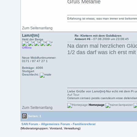
Gruß Melanie
Erfahrung ist etwas, was man immer erst bekom
Zum Seitenanfang
Lamл[tm]
Re: Klettern mit dem Goldbären
Antwort #6 -
07.08.2009 um 23:08:45
Held der Berge
Na dann mal herzlichen Glü
Offline
1/2 das darf was ich erst mit 
Neue Mobilfunknummer:
0171 / 87 47 27 1
Beiträge: 4066
Stuttgart
Geschlecht:
Liebe Grüße von Lamл[tm]-Nur echt mit dem Pi u
Auf Tour
Ceterum censeo pestis caeruleum esse delendam
Homepage
Zum Seitenanfang
Seiten: 1
SAN Forum
›
Allgemeines Forum
›
Familienreferat
(Moderatorgruppen: Vorstand, Verwaltung)