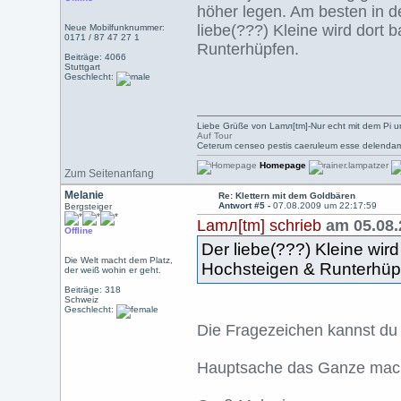
höher legen. Am besten in d
liebe(???) Kleine wird dort
Neue Mobilfunknummer:
0171 / 87 47 27 1
Runterhüpfen.
Beiträge: 4066
Stuttgart
Geschlecht:
Liebe Grüße von Lamл[tm]-Nur echt mit dem Pi u
Auf Tour
Ceterum censeo pestis caeruleum esse delendam
Homepage
Zum Seitenanfang
Melanie
Re: Klettern mit dem Goldbären
Antwort #5 -
07.08.2009 um 22:17:59
Bergsteiger
Lamл[tm] schrieb
am 05.08.
Offline
Der liebe(???) Kleine wir
Die Welt macht dem Platz,
Hochsteigen & Runterhüp
der weiß wohin er geht.
Beiträge: 318
Schweiz
Geschlecht:
Die Fragezeichen kannst du r
Hauptsache das Ganze mach