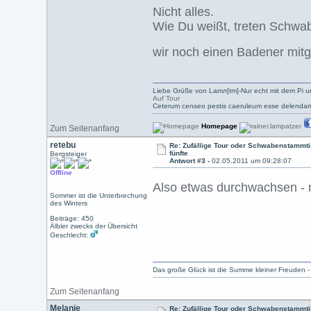
Nicht alles.
Wie Du weißt, treten Schwab
wir noch einen Badener mi
Liebe Grüße von Lamл[tm]-Nur echt mit dem Pi u
Auf Tour
Ceterum censeo pestis caeruleum esse delendam
Homepage
Zum Seitenanfang
retebu
Re: Zufällige Tour oder Schwabenstammtis
fünfte
Bergsteiger
Antwort #3 -
02.05.2011 um 09:28:07
Offline
Also etwas durchwachsen - 
Sommer ist die Unterbrechung
des Winters
Beiträge: 450
Älbler zwecks der Übersicht
Geschlecht:
Das große Glück ist die Summe kleiner Freuden 
Zum Seitenanfang
Melanie
Re: Zufällige Tour oder Schwabenstammtis