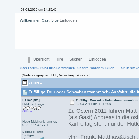
08.08.2026 um 14:25:44
Willkommen Gast. Bitte
Einloggen
Übersicht
Hilfe
Suchen
Einloggen
SAN Forum
›
Rund ums Bergsteigen, Klettern, Wandern, Biken, .... für Bergfexen
(Moderatorgruppen: FÜL, Verwaltung, Vorstand)
Seiten: 1
Zufällige Tour oder Schwabenstammtisch- Ausfahrt, die fü
Lamл[tm]
Zufällige Tour oder Schwabenstammtisch- 
30.04.2011 um 11:12:05
Held der Berge
Zu Ostern 2011 fuhren Matth
Offline
(als Gast) Andreas in die öst
Neue Mobilfunknummer:
Karfreitag steht nur der Hütt
0171 / 87 47 27 1
Beiträge: 4066
Stuttgart
vlnr: Frank, Matthias&Uschi,