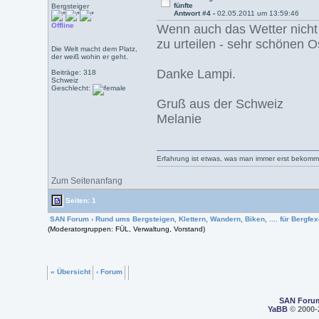
fünfte
Bergsteiger
Antwort #4 -
02.05.2011 um 13:59:46
Offline
Wenn auch das Wetter nicht 
zu urteilen - sehr schönen
Die Welt macht dem Platz,
der weiß wohin er geht.
Danke Lampi.
Beiträge: 318
Schweiz
Geschlecht:
Gruß aus der Schweiz
Melanie
Erfahrung ist etwas, was man immer erst bekom
Zum Seitenanfang
Seiten: 1
SAN Forum
›
Rund ums Bergsteigen, Klettern, Wandern, Biken, .... für Bergfexe
(Moderatorgruppen: FÜL, Verwaltung, Vorstand)
« Übersicht
‹ Forum
SAN Foru
YaBB
© 2000-2