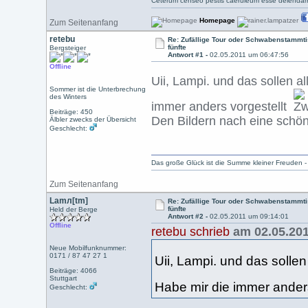
Ceterum censeo pestis caeruleum esse delendam
Homepage
Zum Seitenanfang
retebu
Re: Zufällige Tour oder Schwabenstammtis
fünfte
Bergsteiger
Antwort #1 -
02.05.2011 um 06:47:56
Offline
Uii, Lampi. und das sollen 
Sommer ist die Unterbrechung
des Winters
immer anders vorgestellt
Beiträge: 450
Den Bildern nach eine schön
Älbler zwecks der Übersicht
Geschlecht:
Das große Glück ist die Summe kleiner Freuden 
Zum Seitenanfang
Lamл[tm]
Re: Zufällige Tour oder Schwabenstammtis
fünfte
Held der Berge
Antwort #2 -
02.05.2011 um 09:14:01
Offline
retebu schrieb
am 02.05.201
Neue Mobilfunknummer:
0171 / 87 47 27 1
Uii, Lampi. und das soll
Beiträge: 4066
Stuttgart
Habe mir die immer ander
Geschlecht: