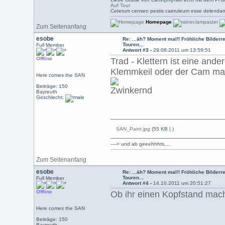
Auf Tour
Ceterum censeo pestis caeruleum esse delendam
Homepage
Zum Seitenanfang
esobe
Re: ...äh? Moment mal!! Fröhliche Bilderre
Touren...
Full Member
Antwort #3 -
29.08.2011 um 13:59:51
Offline
Trad - Klettern ist eine and
Klemmkeil oder der Cam mal 
Here comes the SAN
Beiträge: 150
Bayreuth
Geschlecht:
SAN_Paint.jpg
(55 KB |
)
----> und ab geeehhhts....
Zum Seitenanfang
esobe
Re: ...äh? Moment mal!! Fröhliche Bilderre
Touren...
Full Member
Antwort #4 -
14.10.2011 um 20:51:27
Offline
Ob ihr einen Kopfstand macht 
Here comes the SAN
Beiträge: 150
Bayreuth