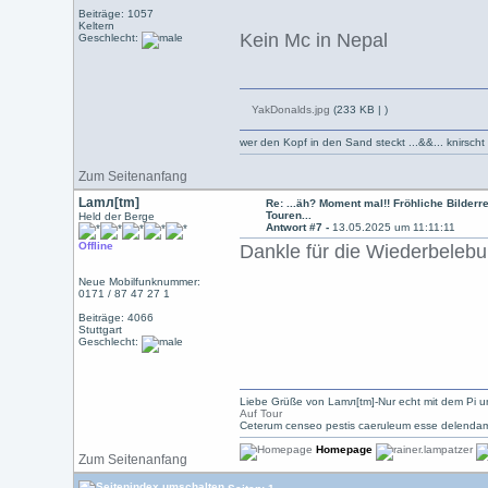
Beiträge: 1057
Keltern
Kein Mc in Nepal
Geschlecht:
YakDonalds.jpg
(233 KB |
)
wer den Kopf in den Sand steckt ...&&... knirsch
Zum Seitenanfang
Lamл[tm]
Re: ...äh? Moment mal!! Fröhliche Bilderre
Touren...
Held der Berge
Antwort #7 -
13.05.2025 um 11:11:11
Offline
Dankle für die Wiederbeleb
Neue Mobilfunknummer:
0171 / 87 47 27 1
Beiträge: 4066
Stuttgart
Geschlecht:
Liebe Grüße von Lamл[tm]-Nur echt mit dem Pi u
Auf Tour
Ceterum censeo pestis caeruleum esse delendam
Homepage
Zum Seitenanfang