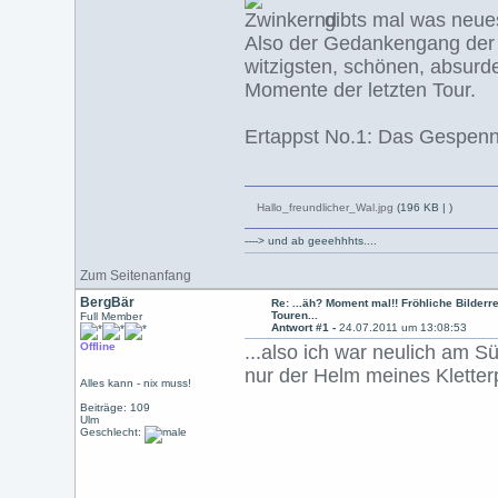
gibts mal was neue
Also der Gedankengang der Ü
witzigsten, schönen, absurd
Momente der letzten Tour.
Ertappst No.1: Das Gespennst
Hallo_freundlicher_Wal.jpg
(196 KB |
)
----> und ab geeehhhts....
Zum Seitenanfang
BergBär
Re: ...äh? Moment mal!! Fröhliche Bilderre
Touren...
Full Member
Antwort #1 -
24.07.2011 um 13:08:53
Offline
...also ich war neulich am 
nur der Helm meines Kletter
Alles kann - nix muss!
Beiträge: 109
Ulm
Geschlecht: