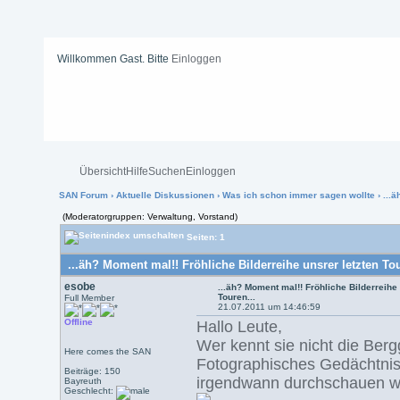
Willkommen Gast. Bitte
Einloggen
Übersicht
Hilfe
Suchen
Einloggen
SAN Forum
›
Aktuelle Diskussionen
›
Was ich schon immer sagen wollte
› ...
(Moderatorgruppen: Verwaltung, Vorstand)
Seiten: 1
...äh? Moment mal!! Fröhliche Bilderreihe unsrer letzten Tou
esobe
...äh? Moment mal!! Fröhliche Bilderreihe 
Touren...
Full Member
21.07.2011 um 14:46:59
Offline
Hallo Leute,
Wer kennt sie nicht die Ber
Here comes the SAN
Fotographisches Gedächtniss 
Beiträge: 150
irgendwann durchschauen we
Bayreuth
Geschlecht: