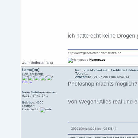
ich hatte echt keine Droge
http://www.geschichten-vom-reisen.de
Homepage
Zum Seitenanfang
Lamл[tm]
Re: ...äh? Moment mal!! Fröhliche Bilderre
Touren...
Held der Berge
Antwort #2 -
24.07.2011 um 13:41:44
Offline
Photoshop machts möglich?
Neue Mobilfunknummer:
0171 / 87 47 27 1
Von Wegen! Alles real und eb
Beiträge: 4066
Stuttgart
Geschlecht:
20051004elbi003.jpg
(95 KB |
)
Liebe Grüße von Lamл[tm]-Nur echt mit dem Pi u