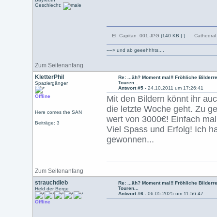
Geschlecht:
El_Capitan_001.JPG
(140 KB |
)
Cathedral
----> und ab geeehhhts....
Zum Seitenanfang
KletterPhil
Re: ...äh? Moment mal!! Fröhliche Bilderre
Touren...
Spaziergänger
Antwort #5 -
24.10.2011 um 17:26:41
Offline
Mit den Bildern könnt ihr 
die letzte Woche geht. Zu g
Here comes the SAN
wert von 3000€! Einfach mal
Beiträge: 3
Viel Spass und Erfolg! Ich h
gewonnen...
Zum Seitenanfang
strauchdieb
Re: ...äh? Moment mal!! Fröhliche Bilderre
Touren...
Held der Berge
Antwort #6 -
06.05.2025 um 11:56:47
Offline