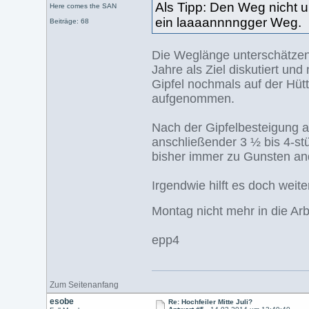
Als Tipp: Den Weg nicht u
Here comes the SAN
ein laaaannnngger Weg.
Beiträge: 68
Die Weglänge unterschätzen 
Jahre als Ziel diskutiert u
Gipfel nochmals auf der Hütt
aufgenommen.
Nach der Gipfelbesteigung a
anschließender 3 ½ bis 4-stü
bisher immer zu Gunsten ande
Irgendwie hilft es doch weit
Montag nicht mehr in die A
epp4
Zum Seitenanfang
esobe
Re: Hochfeiler Mitte Juli?