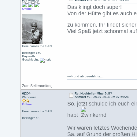
Antwort #5 -
14.03.2014 um 13:49:40
Full Member
Das klingt doch super!
Offline
Von der Hütte gibt es auch 
zu kommen. Ihr findet sich
Viel Spaß jetzt schonmal au
Here comes the SAN
Beiträge: 150
Bayreuth
Geschlecht:
----> und ab geeehhhts....
Zum Seitenanfang
epp4
Re: Hochfeiler Mitte Juli?
Antwort #6 -
25.07.2014 um 07:59:24
Wanderer
So, jetzt schulde ich euch e
Offline
Here comes the SAN
habt
Beiträge: 68
Wir waren letztes Wochende 
Sa. auf Grund der großen Hi