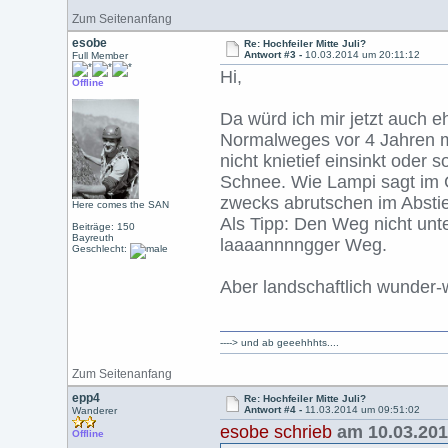
Zum Seitenanfang
esobe
Re: Hochfeiler Mitte Juli?
Antwort #3 -
10.03.2014 um 20:11:12
Full Member
Hi,
Offline
Da würd ich mir jetzt auch 
Normalweges vor 4 Jahren m
nicht knietief einsinkt oder
Schnee. Wie Lampi sagt im G
zwecks abrutschen im Absti
Here comes the SAN
Als Tipp: Den Weg nicht unte
Beiträge: 150
Bayreuth
laaaannnngger Weg.
Geschlecht:
Aber landschaftlich wunder
----> und ab geeehhhts....
Zum Seitenanfang
epp4
Re: Hochfeiler Mitte Juli?
Antwort #4 -
11.03.2014 um 09:51:02
Wanderer
esobe schrieb
am 10.03.201
Offline