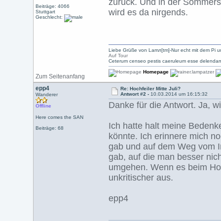
zurück. Und in der Sommerson
Beiträge: 4066
wird es da nirgends.
Stuttgart
Geschlecht:
Liebe Grüße von Lamл[tm]-Nur echt mit dem Pi u
Auf Tour
Ceterum censeo pestis caeruleum esse delendam
Homepage
Zum Seitenanfang
epp4
Re: Hochfeiler Mitte Juli?
Antwort #2 -
10.03.2014 um 16:15:32
Wanderer
Danke für die Antwort. Ja, 
Offline
Here comes the SAN
Ich hatte halt meine Bedenk
Beiträge: 68
könnte. Ich erinnere mich n
gab und auf dem Weg vom In
gab, auf die man besser nich
umgehen. Wenn es beim Hochfe
unkritischer aus.
epp4