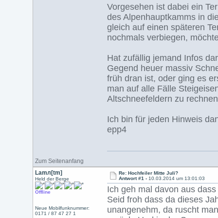
Vorgesehen ist dabei ein Ter
des Alpenhauptkamms in diese
gleich auf einen späteren Te
nochmals verbiegen, möchte 
Hat zufällig jemand Infos da
Gegend heuer massiv Schnee
früh dran ist, oder ging es e
man auf alle Fälle Steigeisen
Altschneefeldern zu rechnen i
Ich bin für jeden Hinweis da
epp4
Zum Seitenanfang
Lamл[tm]
Re: Hochfeiler Mitte Juli?
Antwort #1 -
10.03.2014 um 13:01:03
Held der Berge
Ich geh mal davon aus dass 
Offline
Seid froh dass da dieses Ja
unangenehm, da ruscht man n
Neue Mobilfunknummer:
0171 / 87 47 27 1