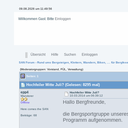
09.08.2026 um 11:49:56
Willkommen Gast. Bitte
Einloggen
Übersicht
Hilfe
Suchen
Einloggen
SAN Forum
›
Rund ums Bergsteigen, Klettern, Wandern, Biken, .... für Bergfexen
(Moderatorgruppen: Vorstand, FÜL, Verwaltung)
Seiten: 1
Hochfeiler Mitte Juli? (Gelesen: 8295 mal)
epp4
Hochfeiler Mitte Juli?
10.03.2014 um 06:39:12
Wanderer
Hallo Bergfreunde,
Offline
Here comes the SAN
die Bergsportgruppe unseres 
Beiträge: 68
Programm aufgenommen.