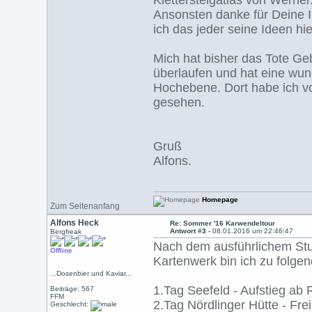
Klettersteigatlas von Werner
Ansonsten danke für Deine I
ich das jeder seine Ideen hi
Mich hat bisher das Tote Geb
überlaufen und hat eine wu
Hochebene. Dort habe ich vo
gesehen.
Gruß
Alfons.
Homepage
Zum Seitenanfang
Alfons Heck
Re: Sommer '16 Karwendeltour
Antwort #3 -
08.01.2016 um 22:46:47
Bergfreak
Nach dem ausführlichem Stud
Offline
Kartenwerk bin ich zu folgen
...Dosenbier und Kaviar...
1.Tag Seefeld - Aufstieg ab 
Beiträge: 567
FFM
2.Tag Nördlinger Hütte - Fr
Geschlecht: