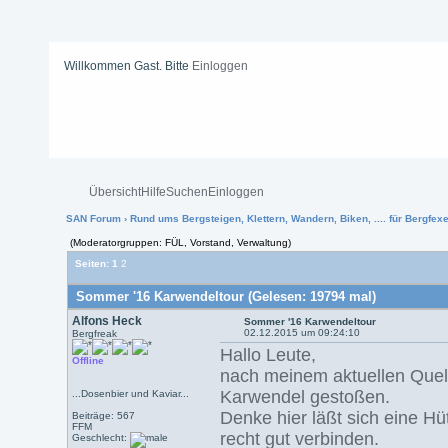
Willkommen Gast. Bitte
Einloggen
Übersicht
Hilfe
Suchen
Einloggen
SAN Forum
›
Rund ums Bergsteigen, Klettern, Wandern, Biken, .... für Bergfexen
(Moderatorgruppen: FÜL, Vorstand, Verwaltung)
Seiten:
1
2
Sommer '16 Karwendeltour (Gelesen: 19794 mal)
Alfons Heck
Sommer '16 Karwendeltour
02.12.2015 um 09:24:10
Bergfreak
Hallo Leute,
Offline
nach meinem aktuellen Quel
Karwendel gestoßen.
...Dosenbier und Kaviar...
Denke hier läßt sich eine Hüt
Beiträge: 567
FFM
recht gut verbinden.
Geschlecht: