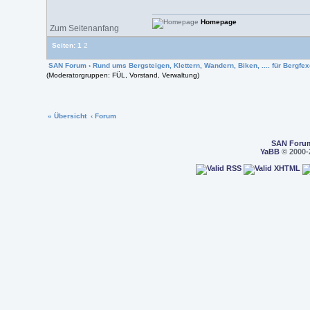
Homepage
Zum Seitenanfang
Seiten:
1
2
SAN Forum
›
Rund ums Bergsteigen, Klettern, Wandern, Biken, .... für Bergfexe
(Moderatorgruppen: FÜL, Vorstand, Verwaltung)
« Übersicht
‹ Forum
SAN Foru
YaBB
© 2000-2