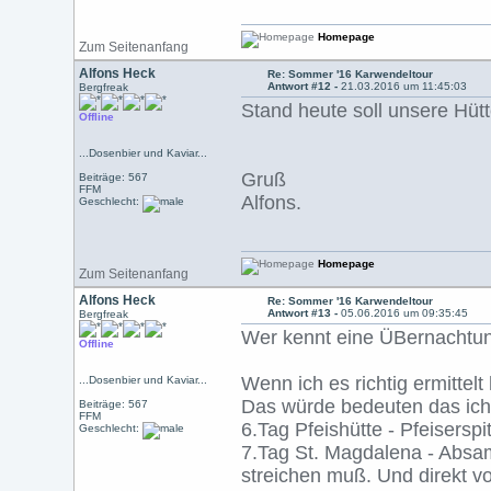
Homepage
Zum Seitenanfang
Alfons Heck
Re: Sommer '16 Karwendeltour
Antwort #12 -
21.03.2016 um 11:45:03
Bergfreak
Stand heute soll unsere Hüt
Offline
...Dosenbier und Kaviar...
Gruß
Beiträge: 567
FFM
Alfons.
Geschlecht:
Homepage
Zum Seitenanfang
Alfons Heck
Re: Sommer '16 Karwendeltour
Antwort #13 -
05.06.2016 um 09:35:45
Bergfreak
Wer kennt eine ÜBernachtun
Offline
Wenn ich es richtig ermittel
...Dosenbier und Kaviar...
Das würde bedeuten das ich 
Beiträge: 567
FFM
6.Tag Pfeishütte - Pfeiserspi
Geschlecht:
7.Tag St. Magdalena - Absame
streichen muß. Und direkt v