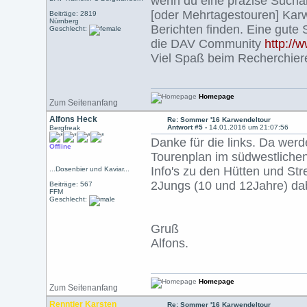
wenn du eine präzise Suchan
[oder Mehrtagestouren] Karw
Beiträge: 2819
Nürnberg
Berichten finden. Eine gute 
Geschlecht:
die DAV Community
http://
Viel Spaß beim Recherchier
Homepage
Zum Seitenanfang
Alfons Heck
Re: Sommer '16 Karwendeltour
Antwort #5 -
14.01.2016 um 21:07:56
Bergfreak
Danke für die links. Da werd
Offline
Tourenplan im südwestlichen 
Info's zu den Hütten und St
...Dosenbier und Kaviar...
2Jungs (10 und 12Jahre) da
Beiträge: 567
FFM
Geschlecht:
Gruß
Alfons.
Homepage
Zum Seitenanfang
Renntier Karsten
Re: Sommer '16 Karwendeltour