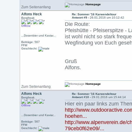
Homepage
Zum Seitenanfang
Alfons Heck
Re: Sommer '16 Karwendeltour
Antwort #9 -
26.01.2016 um 10:12:42
Bergfreak
Die Route:
Offline
Pfeishütte - Pfeiserspitze - 
ist wohl nicht so stark frequ
...Dosenbier und Kaviar...
Wegfindung von Euch geseh
Beiträge: 567
FFM
Geschlecht:
Gruß
Alfons.
Homepage
Zum Seitenanfang
Alfons Heck
Re: Sommer '16 Karwendeltour
Antwort #10 -
29.01.2016 um 15:44:14
Bergfreak
Hier ein paar links zum The
Offline
http://www.outdooractive.c
hoehen...
...Dosenbier und Kaviar...
http://www.alpenverein.de/
Beiträge: 567
FFM
79ceb0f62e09/...
Geschlecht: