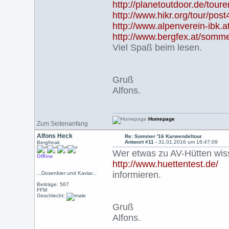
http://planetoutdoor.de/tou
http://www.hikr.org/tour/pos
http://www.alpenverein-ibk.at
http://www.bergfex.at/sommer
Viel Spaß beim lesen.
Gruß
Alfons.
Homepage
Zum Seitenanfang
Alfons Heck
Re: Sommer '16 Karwendeltour
Antwort #11 -
31.01.2016 um 16:47:09
Bergfreak
Wer etwas zu AV-Hütten wis
Offline
http://www.huettentest.de/
informieren.
...Dosenbier und Kaviar...
Beiträge: 567
FFM
Geschlecht:
Gruß
Alfons.