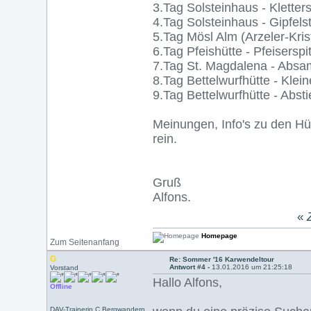
3.Tag Solsteinhaus - Kletters
4.Tag Solsteinhaus - Gipfel
5.Tag Mösl Alm (Arzeler-Kris
6.Tag Pfeishütte - Pfeiserspi
7.Tag St. Magdalena - Absame
8.Tag Bettelwurfhütte - Klein
9.Tag Bettelwurfhütte - Abst
Meinungen, Info's zu den H
rein.
Gruß
Alfons.
«
Homepage
Zum Seitenanfang
G
Re: Sommer '16 Karwendeltour
Antwort #4 -
13.01.2016 um 21:25:18
Vorstand
Hallo Alfons,
Offline
DAV-Trainerin C Bergwandern