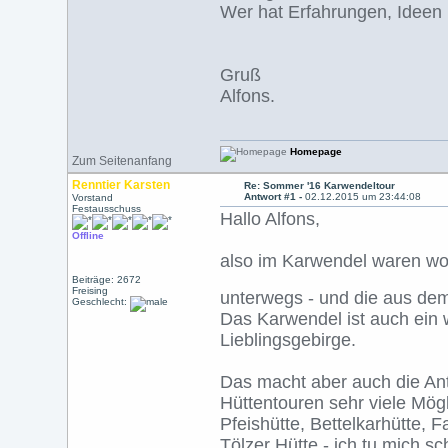
Wer hat Erfahrungen, Ideen
Gruß
Alfons.
Homepage
Zum Seitenanfang
Renntier Karsten
Re: Sommer '16 Karwendeltour
Antwort #1 -
02.12.2015 um 23:44:08
Vorstand
Festausschuss
Hallo Alfons,
Offline
also im Karwendel waren wo
Beiträge: 2672
Freising
unterwegs - und die aus d
Geschlecht:
Das Karwendel ist auch ein 
Lieblingsgebirge.
Das macht aber auch die Ant
Hüttentouren sehr viele Mö
Pfeishütte, Bettelkarhütte, 
Tölzer Hütte - ich tu mich s