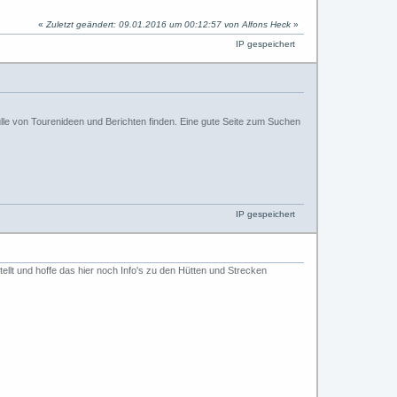
«
Zuletzt geändert: 09.01.2016 um 00:12:57 von Alfons Heck
»
IP gespeichert
lle von Tourenideen und Berichten finden. Eine gute Seite zum Suchen
IP gespeichert
tellt und hoffe das hier noch Info's zu den Hütten und Strecken