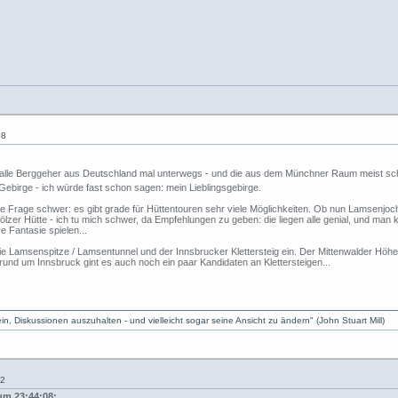
08
t alle Berggeher aus Deutschland mal unterwegs - und die aus dem Münchner Raum meist s
ebirge - ich würde fast schon sagen: mein Lieblingsgebirge.
 Frage schwer: es gibt grade für Hüttentouren sehr viele Möglichkeiten. Ob nun Lamsenjochh
Tölzer Hütte - ich tu mich schwer, da Empfehlungen zu geben: die liegen alle genial, und ma
e Fantasie spielen...
ir die Lamsenspitze / Lamsentunnel und der Innsbrucker Klettersteig ein. Der Mittenwalder Hö
 rund um Innsbruck gint es auch noch ein paar Kandidaten an Klettersteigen...
, Diskussionen auszuhalten - und vielleicht sogar seine Ansicht zu ändern" (John Stuart Mill)
42
um 23:44:08: