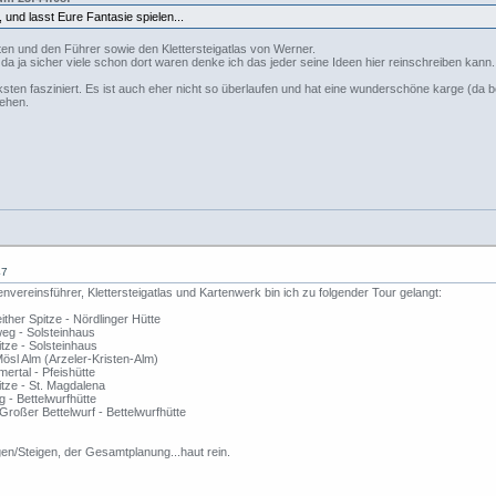
und lasst Eure Fantasie spielen...
rten und den Führer sowie den Klettersteigatlas von Werner.
a ja sicher viele schon dort waren denke ich das jeder seine Ideen hier reinschreiben kann.
ksten fasziniert. Es ist auch eher nicht so überlaufen und hat eine wunderschöne karge (d
sehen.
47
ereinsführer, Klettersteigatlas und Kartenwerk bin ich zu folgender Tour gelangt:
ither Spitze - Nördlinger Hütte
eg - Solsteinhaus
itze - Solsteinhaus
ösl Alm (Arzeler-Kristen-Alm)
ertal - Pfeishütte
pitze - St. Magdalena
g - Bettelwurfhütte
 Großer Bettelwurf - Bettelwurfhütte
en/Steigen, der Gesamtplanung...haut rein.