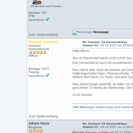
...Dosenbier und Kaviar...
Beiträge: 567
FFM
Geschlecht:
Homepage
Zum Seitenanfang
Renntier Karsten
Re: Sommer '16 Karwendeltour
Antwort #1 -
02.12.2015 um 23:44:
Vorstand
Festausschuss
Hallo Alfons,
Offline
also im Karwendel waren wohl schon fas
Das Karwendel ist auch ein wunderbares G
Beiträge: 2672
Das macht aber auch die Antwort auf Deine
Freising
Hallerangerhütte/-haus, Plumsjochhütte, 
Geschlecht:
einfach eine Karte zur Hand, und lasst Eur
Was Klettersteige anbetrifft: da fallen m
gesicherter Gratweg als Klettersteig. Und
Gruß Karsten
"Wer Meinungen äußert muss auch bereit sein
Zum Seitenanfang
Alfons Heck
Re: Sommer '16 Karwendeltour
Antwort #2 -
03.12.2015 um 11:48:
Bergfreak
Renntier Karsten schrieb
am 02.12.2015 