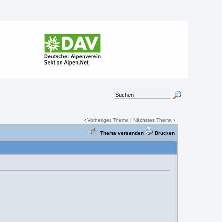
‹
Vorheriges Thema
|
Nächstes Thema
›
Thema versenden
Drucken