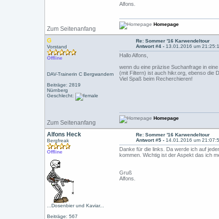
Alfons.
Homepage
Zum Seitenanfang
G
Re: Sommer '16 Karwendeltour
Antwort #4 -
13.01.2016 um 21:25:
Vorstand
Hallo Alfons,
Offline
wenn du eine präzise Suchanfrage in eine
(mit Filtern) ist auch hikr.org, ebenso d
DAV-Trainerin C Bergwandern
Viel Spaß beim Recherchieren!
Beiträge: 2819
Nürnberg
Geschlecht:
Homepage
Zum Seitenanfang
Alfons Heck
Re: Sommer '16 Karwendeltour
Antwort #5 -
14.01.2016 um 21:07:
Bergfreak
Danke für die links. Da werde ich auf jed
Offline
kommen. Wichtig ist der Aspekt das ich m
Gruß
Alfons.
...Dosenbier und Kaviar...
Beiträge: 567