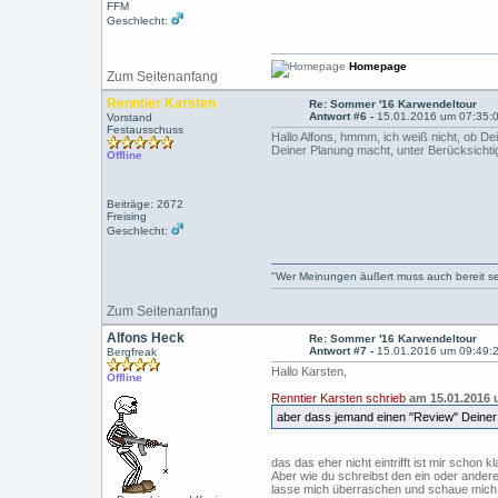
FFM
Geschlecht:
Homepage
Zum Seitenanfang
Renntier Karsten
Re: Sommer '16 Karwendeltour
Antwort #6 -
15.01.2016 um 07:35:
Vorstand
Festausschuss
Hallo Alfons, hmmm, ich weiß nicht, ob D
Deiner Planung macht, unter Berücksichti
Offline
Beiträge: 2672
Freising
Geschlecht:
"Wer Meinungen äußert muss auch bereit sein
Zum Seitenanfang
Alfons Heck
Re: Sommer '16 Karwendeltour
Antwort #7 -
15.01.2016 um 09:49:
Bergfreak
Hallo Karsten,
Offline
Renntier Karsten schrieb
am 15.01.2016 
aber dass jemand einen "Review" Deine
das das eher nicht eintrifft ist mir schon kl
Aber wie du schreibst den ein oder ander
lasse mich überraschen und schaue mich 