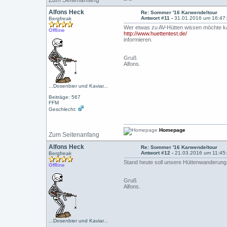
Zum Seitenanfang
Alfons Heck
Re: Sommer '16 Karwendeltour
Antwort #11 -
31.01.2016 um 16:47
Bergfreak
Wer etwas zu AV-Hütten wissen möchte ka
Offline
http://www.huettentest.de/
informieren.
Gruß
Alfons.
...Dosenbier und Kaviar...
Beiträge: 567
FFM
Geschlecht:
Homepage
Zum Seitenanfang
Alfons Heck
Re: Sommer '16 Karwendeltour
Antwort #12 -
21.03.2016 um 11:45
Bergfreak
Stand heute soll unsere Hüttenwanderung 
Offline
Gruß
Alfons.
...Dosenbier und Kaviar...