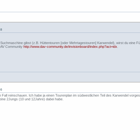
18
 Suchmaschine gibst (z.B. Hüttentouren [oder Mehrtagestouren] Karwendel), wirst du eine Fü
ie DAV Community
http://www.dav-community.de/invisionboard/index.php?act=idx
.
56
en Fall reinschauen. Ich habe ja einen Tourenplan im südwestlichen Teil des Karwendel vorges
eine 2Jungs (10 und 12Jahre) dabei habe.