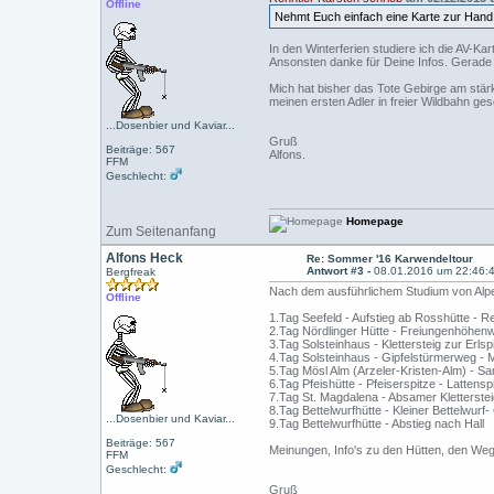
Offline
Nehmt Euch einfach eine Karte zur Hand, 
In den Winterferien studiere ich die AV-Ka
Ansonsten danke für Deine Infos. Gerade d
Mich hat bisher das Tote Gebirge am stär
meinen ersten Adler in freier Wildbahn ge
...Dosenbier und Kaviar...
Gruß
Beiträge: 567
Alfons.
FFM
Geschlecht:
Homepage
Zum Seitenanfang
Alfons Heck
Re: Sommer '16 Karwendeltour
Antwort #3 -
08.01.2016 um 22:46:
Bergfreak
Nach dem ausführlichem Studium von Alpenv
Offline
1.Tag Seefeld - Aufstieg ab Rosshütte - Re
2.Tag Nördlinger Hütte - Freiungenhöhenw
3.Tag Solsteinhaus - Klettersteig zur Erlsp
4.Tag Solsteinhaus - Gipfelstürmerweg - M
5.Tag Mösl Alm (Arzeler-Kristen-Alm) - Sam
6.Tag Pfeishütte - Pfeiserspitze - Lattens
7.Tag St. Magdalena - Absamer Kletterstei
8.Tag Bettelwurfhütte - Kleiner Bettelwurf-
...Dosenbier und Kaviar...
9.Tag Bettelwurfhütte - Abstieg nach Hall
Beiträge: 567
Meinungen, Info's zu den Hütten, den Weg
FFM
Geschlecht:
Gruß