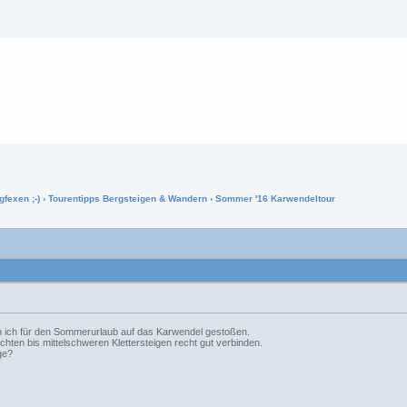
gfexen ;-)
›
Tourentipps Bergsteigen & Wandern
› Sommer '16 Karwendeltour
n ich für den Sommerurlaub auf das Karwendel gestoßen.
eichten bis mittelschweren Klettersteigen recht gut verbinden.
ge?