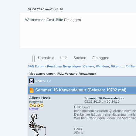
07.08.2026 um 01:48:17
Willkommen Gast. Bitte
Einloggen
Übersicht
Hilfe
Suchen
Einloggen
SAN Forum
›
Rund ums Bergsteigen, Klettern, Wandern, Biken, .... für Ber
(Moderatorgruppen: FÜL, Vorstand, Verwaltung)
Seiten:
1
2
Sommer '16 Karwendeltour (Gelesen: 19792 mal)
Alfons Heck
Sommer '16 Karwendeltour
02.12.2015 um 09:24:10
Bergfreak
Hallo Leute,
Offline
nach meinem aktuellen Quellenstudium bi
Denke hier läßt sich eine Hüttentour mit l
Wer hat Erfahrungen, Ideen und Vorschlä
Gruß
Alfons.