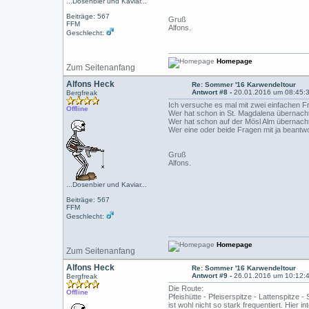
...Dosenbier und Kaviar...
Beiträge: 567
Gruß
FFM
Alfons.
Geschlecht:
Homepage
Zum Seitenanfang
Alfons Heck
Re: Sommer '16 Karwendeltour
Antwort #8 -
20.01.2016 um 08:45:
Bergfreak
Ich versuche es mal mit zwei einfachen F
Offline
Wer hat schon in St. Magdalena übernach
Wer hat schon auf der Mösl Alm übernach
Wer eine oder beide Fragen mit ja beantw
Gruß
Alfons.
...Dosenbier und Kaviar...
Beiträge: 567
FFM
Geschlecht:
Homepage
Zum Seitenanfang
Alfons Heck
Re: Sommer '16 Karwendeltour
Antwort #9 -
26.01.2016 um 10:12:
Bergfreak
Die Route:
Offline
Pfeishütte - Pfeiserspitze - Lattenspitze -
ist wohl nicht so stark frequentiert. Hie