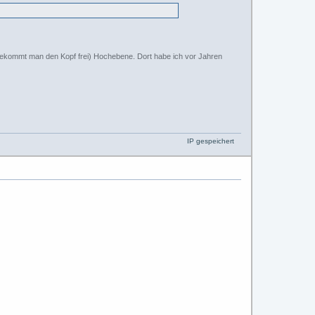
a bekommt man den Kopf frei) Hochebene. Dort habe ich vor Jahren
IP gespeichert