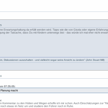
05
eine Erwartungshaltung da erfüllt werden wird. Tipps wie die von Gisela oder eigene Erfahr
gung der Tatsache, dass Du mit Kindern unterwegs bist - das würde ich mal eher nicht erwar
, Diskussionen auszuhalten - und vielleicht sogar seine Ansicht zu ändern" (John Stuart Mill)
20
um 07:35:05:
r Planung macht
ar.
en Kommentar zu den Hütten und Wegen erhoffe ich mir schon. Auch Einschätzungen zur "Kind
noch etwas im Netz um und studiere den Führer noch in Ruhe.