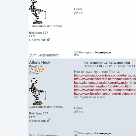
Gruß
Alfons.
...Dosenbier und Kaviar...
Beiträge: 567
FFM
Geschlecht:
Homepage
Zum Seitenanfang
Alfons Heck
Re: Sommer '16 Karwendeltour
Antwort #10 -
29.01.2016 um 15:44
Bergfreak
Hier ein paar links zum Thema:
Offline
http://www.outdooractive.com/de/bergtou
http://www.alpenverein.de/chameleon/pub
http://planetoutdoor.de/touren/wandern/m
http://www.hikr.org/tour/post44575.html
http://www.alpenverein-ibk.at/huetten/bh/k
http://www.bergfex.at/sommer/tirol/touren/
Viel Spaß beim lesen.
...Dosenbier und Kaviar...
Gruß
Alfons.
Beiträge: 567
FFM
Geschlecht:
Homepage