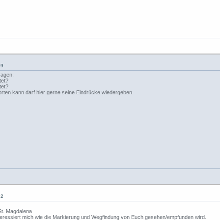
39
ragen:
tet?
tet?
orten kann darf hier gerne seine Eindrücke wiedergeben.
42
 St. Magdalena
r interessiert mich wie die Markierung und Wegfindung von Euch gesehen/empfunden wird.