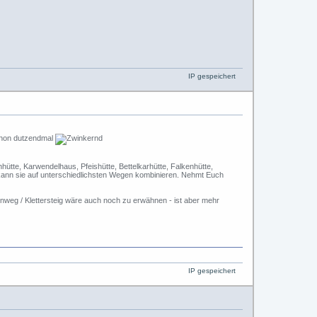
IP gespeichert
chon dutzendmal
ütte, Karwendelhaus, Pfeishütte, Bettelkarhütte, Falkenhütte,
n kann sie auf unterschiedlichsten Wegen kombinieren. Nehmt Euch
henweg / Klettersteig wäre auch noch zu erwähnen - ist aber mehr
IP gespeichert