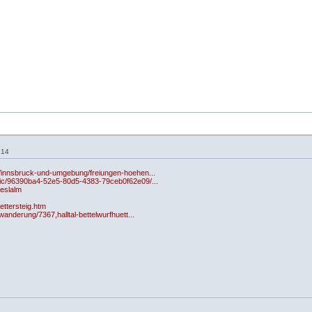
:14
r/innsbruck-und-umgebung/freiungen-hoehen...
lic/96390ba4-52e5-80d5-4383-79ceb0f62e09/...
oeslalm
lettersteig.htm
wanderung/7367,halltal-bettelwurfhuett...