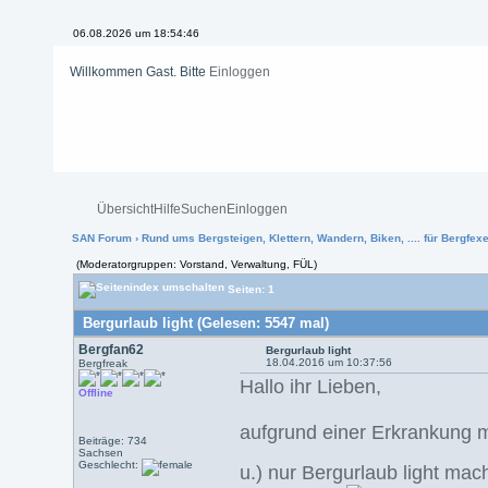
06.08.2026 um 18:54:46
Willkommen Gast. Bitte
Einloggen
Übersicht
Hilfe
Suchen
Einloggen
SAN Forum
›
Rund ums Bergsteigen, Klettern, Wandern, Biken, .... für Bergfexen
(Moderatorgruppen: Vorstand, Verwaltung, FÜL)
Seiten: 1
Bergurlaub light (Gelesen: 5547 mal)
Bergfan62
Bergurlaub light
18.04.2016 um 10:37:56
Bergfreak
Hallo ihr Lieben,
Offline
aufgrund einer Erkrankung me
Beiträge: 734
Sachsen
Geschlecht:
u.) nur Bergurlaub light m