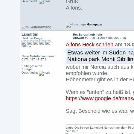
Gruß
Geschlecht:
Alfons.
Homepage
Zum Seitenanfang
Lamл[tm]
Re: Bergurlaub light
Antwort #3 -
18.04.2016 um 15:32:16
Held der Berge
Alfons Heck schrieb
am 18.0
Offline
Etwas weiter im Süden n
Neue Mobilfunknummer:
Nationalpark Monti Sibillini
0171 / 87 47 27 1
wobei mir Norcia auch aus k
Beiträge: 4066
Stuttgart
empfohlen wurde.
Geschlecht:
Höhenmeter gibt es in der Ec
Wem es "unten" zu heiß ist, 
https://www.google.de/maps
Sagt Bescheid wie es war, we
Liebe Grüße von Lamл[tm]-Nur echt mit dem Pi u
Auf Tour