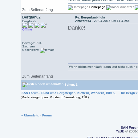
Ceterum censeo pestis caeruleum esse delendam
Homepage
Zum Seitenanfang
Bergfan62
Re: Bergurlaub light
Antwort #4 -
20.04.2016 um 14:41:56
Bergfreak
Danke!
Offline
Beiträge: 734
Sachsen
Geschlecht:
"Wenn nichts mehr läuft, dann lauf nicht auch n
Zum Seitenanfang
Seiten: 1
SAN Forum
›
Rund ums Bergsteigen, Klettern, Wandern, Biken, .... für Bergfexe
(Moderatorgruppen: Vorstand, Verwaltung, FÜL)
« Übersicht
‹ Forum
SAN Foru
YaBB
© 2000-2