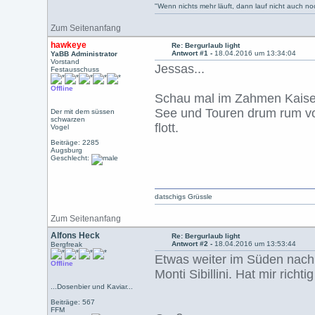
"Wenn nichts mehr läuft, dann lauf nicht auch n
Zum Seitenanfang
hawkeye
Re: Bergurlaub light
Antwort #1 -
18.04.2016 um 13:34:04
YaBB Administrator
Vorstand
Jessas...
Festausschuss
Offline
Schau mal im Zahmen Kaiser 
See und Touren drum rum von
Der mit dem süssen
schwarzen
flott.
Vogel
Beiträge: 2285
Augsburg
Geschlecht:
datschigs Grüssle
Zum Seitenanfang
Alfons Heck
Re: Bergurlaub light
Antwort #2 -
18.04.2016 um 13:53:44
Bergfreak
Etwas weiter im Süden nach
Offline
Monti Sibillini. Hat mir richti
...Dosenbier und Kaviar...
Beiträge: 567
FFM