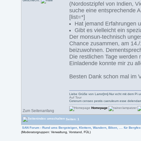
Geschlecht:
(Nordostzipfel von Indien, 
suche eine entsprechende Ag
[list=*]
Hat jemand Erfahrungen 
Gibt es vielleicht ein spe
Der monsun-technisch ungesc
Chance zusammen, am 14./15.
beizuwohnen. Dementsprech
Die restlichen Tage werden m
Einladende konnte mir zu all
Besten Dank schon mal im V
Liebe Grüße von Lamл[tm]-Nur echt mit dem Pi u
Auf Tour
Ceterum censeo pestis caeruleum esse delendam
Homepage
Zum Seitenanfang
Seiten: 1
SAN Forum
›
Rund ums Bergsteigen, Klettern, Wandern, Biken, .... für Bergfexe
(Moderatorgruppen: Verwaltung, Vorstand, FÜL)