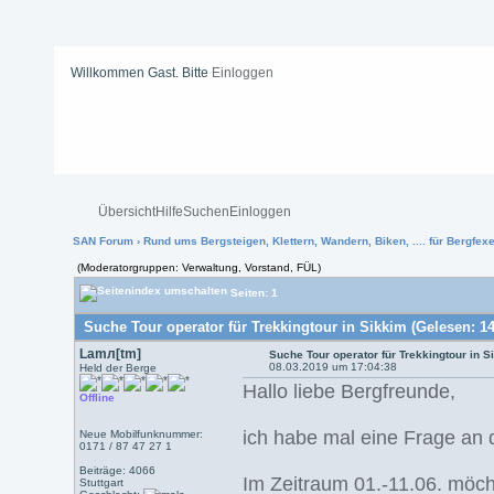
Willkommen Gast. Bitte
Einloggen
Übersicht
Hilfe
Suchen
Einloggen
SAN Forum
›
Rund ums Bergsteigen, Klettern, Wandern, Biken, .... für Bergfexen
(Moderatorgruppen: Verwaltung, Vorstand, FÜL)
Seiten: 1
Suche Tour operator für Trekkingtour in Sikkim (Gelesen: 1
Lamл[tm]
Suche Tour operator für Trekkingtour in S
08.03.2019 um 17:04:38
Held der Berge
Hallo liebe Bergfreunde,
Offline
ich habe mal eine Frage an 
Neue Mobilfunknummer:
0171 / 87 47 27 1
Beiträge: 4066
Im Zeitraum 01.-11.06. möcht
Stuttgart