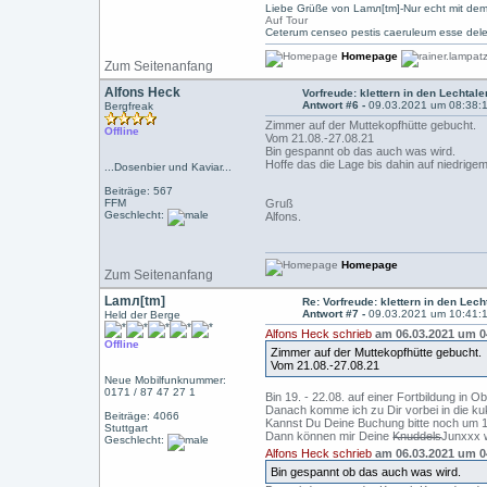
Liebe Grüße von Lamл[tm]-Nur echt mit dem
Auf Tour
Ceterum censeo pestis caeruleum esse dele
Homepage
Zum Seitenanfang
Alfons Heck
Vorfreude: klettern in den Lechtale
Antwort #6 -
09.03.2021 um 08:38:
Bergfreak
Zimmer auf der Muttekopfhütte gebucht.
Offline
Vom 21.08.-27.08.21
Bin gespannt ob das auch was wird.
Hoffe das die Lage bis dahin auf niedri
...Dosenbier und Kaviar...
Beiträge: 567
FFM
Gruß
Geschlecht:
Alfons.
Homepage
Zum Seitenanfang
Lamл[tm]
Re: Vorfreude: klettern in den Lech
Antwort #7 -
09.03.2021 um 10:41:
Held der Berge
Alfons Heck schrieb
am 06.03.2021 um 0
Offline
Zimmer auf der Muttekopfhütte gebucht.
Vom 21.08.-27.08.21
Neue Mobilfunknummer:
0171 / 87 47 27 1
Bin 19. - 22.08. auf einer Fortbildung in O
Danach komme ich zu Dir vorbei in die ku
Beiträge: 4066
Kannst Du Deine Buchung bitte noch um 1
Stuttgart
Dann können mir Deine
Knuddels
Junxxx 
Geschlecht:
Alfons Heck schrieb
am 06.03.2021 um 0
Bin gespannt ob das auch was wird.