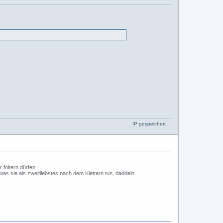
IP gespeichert
foltern dürfen.
s sie als zweitliebstes nach dem Klettern tun, daddeln.