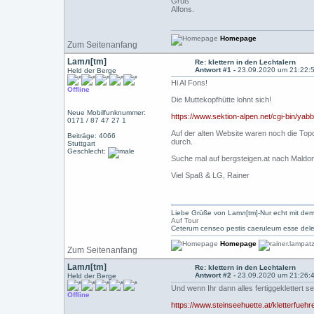
Gruß
Alfons.
Homepage
Zum Seitenanfang
Lamл[tm]
Re: klettern in den Lechtalern
Antwort #1 -
23.09.2020 um 21:22:
Held der Berge
Hi Al Fons!
Offline
Die Muttekopfhütte lohnt sich!
Neue Mobilfunknummer:
https://www.sektion-alpen.net/cgi-bin/y
0171 / 87 47 27 1
Auf der alten Website waren noch die Topos
Beiträge: 4066
durch.
Stuttgart
Geschlecht:
Suche mal auf bergsteigen.at nach Maldon
Viel Spaß & LG, Rainer
Liebe Grüße von Lamл[tm]-Nur echt mit dem
Auf Tour
Ceterum censeo pestis caeruleum esse dele
Homepage
Zum Seitenanfang
Lamл[tm]
Re: klettern in den Lechtalern
Antwort #2 -
23.09.2020 um 21:26:
Held der Berge
Und wenn Ihr dann alles fertiggeklettert 
Offline
https://www.steinseehuette.at/kletterfuehr