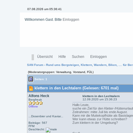
07.08.2026 um 05:36:42
Willkommen Gast. Bitte
Einloggen
Übersicht
Hilfe
Suchen
Einloggen
SAN Forum
›
Rund ums Bergsteigen, Klettern, Wandern, Biken, .... für Ber
(Moderatorgruppen: Verwaltung, Vorstand, FÜL)
Seiten: 1
klettern in den Lechtalern (Gelesen: 6701 mal)
Alfons Heck
klettern in den Lechtalern
12.09.2020 um 15:36:23
Bergfreak
Hallo Leute,
Offline
suche ein Ziel für den Kletter-/Hüttenurla
Zeitrahmen: mitte Juli bis ende August.
Kann mir die Muttekopfhütte als Basislager
...Dosenbier und Kaviar...
Wer kann etwas zur Hütte schreiben?
Zum klettern in der Umgebung?
Beiträge: 567
FFM
Geschlecht: