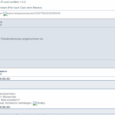
 Pi und cw-Wert > 0,3
ndam (Frei nach Cato dem Älteren)
rn
10
gem Pandemieniveau angekommen ist.
talern
18
4:06:40:
berösterreich.
k* Monarchie.
 Bett erweitern?
was Schweres einhängen.
4:06:40: