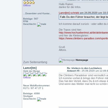
Hallo Rainer,
Offline
danke für die Infos.
Lamл[tm] schrieb
am 24.09.2020 um 10:3
...Dosenbier und Kaviar...
Falls Du den Führer brauchst, der liegt 
Beiträge: 567
FFM
Ich komme darauf zurück - oder willst du 
Geschlecht:
Die Topos sind hier:
http://www.hochueberimst.at/de/aktivitaet
und hier die Klettergärten:
https://www.climbers-paradise.com/sportkle
Gruß
Alfons.
Homepage
Zum Seitenanfang
Lamл[tm]
Re: klettern in den Lechtalern
Antwort #5 -
25.09.2020 um 12:49:
Held der Berge
Die Climbers Paradeiser sind vermutlich ak
Offline
Ich komme vorbei & bringe den Führer mit 
Das hat den Vorteil, dass Du & ich etwas
Und wenn das Wetter mal nicht so schön i
Neue Mobilfunknummer:
0171 / 87 47 27 1
Beiträge: 4066
Stuttgart
Geschlecht: