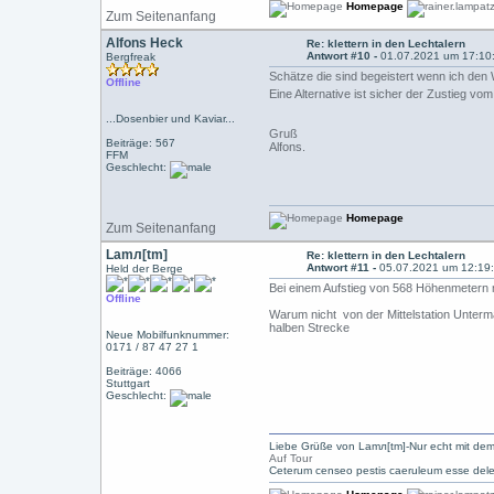
Homepage
Zum Seitenanfang
Alfons Heck
Re: klettern in den Lechtalern
Antwort #10 -
01.07.2021 um 17:10
Bergfreak
Schätze die sind begeistert wenn ich de
Offline
Eine Alternative ist sicher der Zustieg v
...Dosenbier und Kaviar...
Gruß
Beiträge: 567
Alfons.
FFM
Geschlecht:
Homepage
Zum Seitenanfang
Lamл[tm]
Re: klettern in den Lechtalern
Antwort #11 -
05.07.2021 um 12:19
Held der Berge
Bei einem Aufstieg von 568 Höhenmetern m
Offline
Warum nicht von der Mittelstation Unterm
halben Strecke
Neue Mobilfunknummer:
0171 / 87 47 27 1
Beiträge: 4066
Stuttgart
Geschlecht:
Liebe Grüße von Lamл[tm]-Nur echt mit dem
Auf Tour
Ceterum censeo pestis caeruleum esse dele