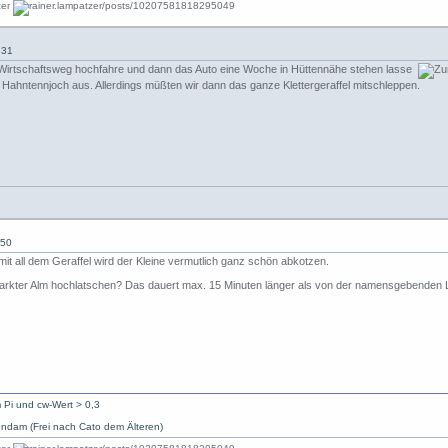
:31
n Wirtschaftsweg hochfahre und dann das Auto eine Woche in Hüttennähe stehen lasse
om Hahntennjoch aus. Allerdings müßten wir dann das ganze Klettergeraffel mitschleppen.
:50
it all dem Geraffel wird der Kleine vermutlich ganz schön abkotzen.
arkter Alm hochlatschen? Das dauert max. 15 Minuten länger als von der namensgebenden Lats
 Pi und cw-Wert > 0,3
ndam (Frei nach Cato dem Älteren)