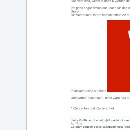
Das wird was, weder K noch K werden de
Ich gehe sogar davon aus, dass sie das ni
Saison.
Die versauten Ostern kamen schon 2020 b
In diesem Sinne auf nach
Und vorher noch nach
, dann wäre das au
* K(urzsche) und K(oglersche)
Liebe Grüße von Lamл[tm]-Nur echt mit dem
Auf Tour
Ceterum censeo pestis caeruleum esse dele