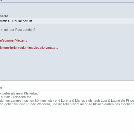
6:26:
bei mir zu Hause herum.
ihn mir per Post senden?
en/sommer/klettern/
ttern-ferienregion-imst/location/mutte...
45
tueller als mein Kletterbuch.
auf die Steinseehütte.
 leichtes Langes machen können, während Lorenz & Marius sich nach Lust & Laune die Finger 
st, gehen wir eine Runde Wandern, und die lieben nicht mehr so Kleinen dürfen das machen wa