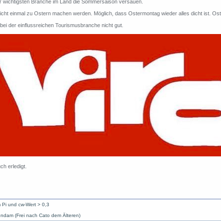
r wichtigsten Branche im Land die Sommersaison versauen.
cht einmal zu Ostern machen werden. Möglich, dass Ostermontag wieder alles dicht ist. Oster
ei der einflussreichen Tourismusbranche nicht gut.
ch erledigt.
 Pi und cw-Wert > 0,3
ndam (Frei nach Cato dem Älteren)