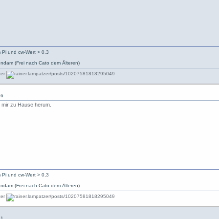
 Pi und cw-Wert > 0,3
ndam (Frei nach Cato dem Älteren)
26
ei mir zu Hause herum.
 Pi und cw-Wert > 0,3
ndam (Frei nach Cato dem Älteren)
41