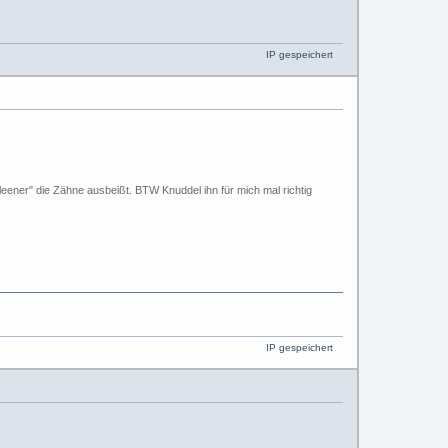
IP gespeichert
"Kleener" die Zähne ausbeißt. BTW Knuddel ihn für mich mal richtig
IP gespeichert