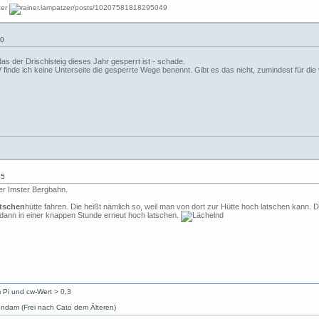
10
as der Drischlsteig dieses Jahr gesperrt ist - schade.
finde ich keine Unterseite die gesperrte Wege benennt. Gibt es das nicht, zumindest für d
15
er Imster Bergbahn.
tschen
hütte fahren. Die heißt nämlich so, weil man von dort zur Hütte hoch latschen kann
 dann in einer knappen Stunde erneut hoch latschen.
 Pi und cw-Wert > 0,3
ndam (Frei nach Cato dem Älteren)