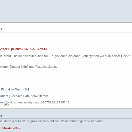
53
abb2/YaBB.pl?num=1373527042/4#4
 drauf. Die Kletterrouten sind toll. Es gibt auch ein paar Klettergärten wo sich selbst Dein 
kopp, Gugger Köpfl und Platteinspitzen.
 Pi und cw-Wert > 0,3
ndam (Frei nach Cato dem Älteren)
45
seid, dann wechselt Ihr ganz einfach auf die Steinseehütte gerade nebenan.
er.html#spalte2