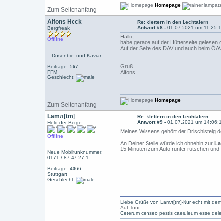
Homepage
Zum Seitenanfang
Alfons Heck
Re: klettern in den Lechtalern
Antwort #8 -
01.07.2021 um 11:25:
Bergfreak
Hallo,
Offline
habe gerade auf der Hüttenseite gelesen d
Auf der Seite des DAV und auch beim ÖAV 
...Dosenbier und Kaviar...
Gruß
Beiträge: 567
FFM
Alfons.
Geschlecht:
Homepage
Zum Seitenanfang
Lamл[tm]
Re: klettern in den Lechtalern
Antwort #9 -
01.07.2021 um 14:06:
Held der Berge
Meines Wissens gehört der Drischlsteig d
Offline
An Deiner Stelle würde ich ohnehin zur
La
15 Minuten zum Auto runter rutschen und
Neue Mobilfunknummer:
0171 / 87 47 27 1
Beiträge: 4066
Stuttgart
Geschlecht:
Liebe Grüße von Lamл[tm]-Nur echt mit dem
Auf Tour
Ceterum censeo pestis caeruleum esse dele