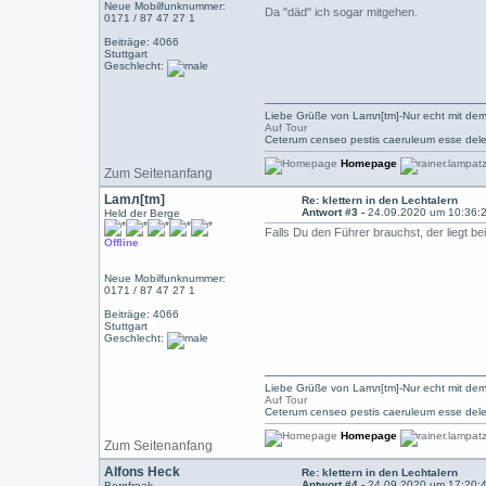
Neue Mobilfunknummer:
Da "däd" ich sogar mitgehen.
0171 / 87 47 27 1
Beiträge: 4066
Stuttgart
Geschlecht:
Liebe Grüße von Lamл[tm]-Nur echt mit dem
Auf Tour
Ceterum censeo pestis caeruleum esse dele
Homepage
Zum Seitenanfang
Lamл[tm]
Re: klettern in den Lechtalern
Antwort #3 -
24.09.2020 um 10:36:
Held der Berge
Falls Du den Führer brauchst, der liegt b
Offline
Neue Mobilfunknummer:
0171 / 87 47 27 1
Beiträge: 4066
Stuttgart
Geschlecht:
Liebe Grüße von Lamл[tm]-Nur echt mit dem
Auf Tour
Ceterum censeo pestis caeruleum esse dele
Homepage
Zum Seitenanfang
Alfons Heck
Re: klettern in den Lechtalern
Antwort #4 -
24.09.2020 um 17:20:
Bergfreak