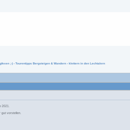
gfexen ;-)
›
Tourentipps Bergsteigen & Wandern
› klettern in den Lechtalern
ub 2021.
 gut vorstellen.