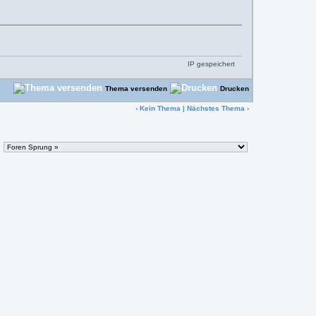
IP gespeichert
Thema versenden
Drucken
‹ Kein Thema |
Nächstes Thema
›