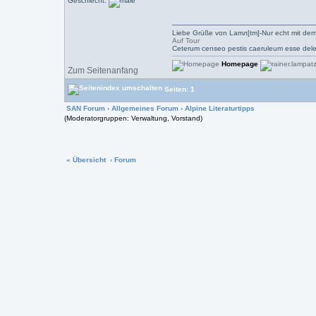
Geschlecht:
Liebe Grüße von Lamл[tm]-Nur echt mit dem
Auf Tour
Ceterum censeo pestis caeruleum esse dele
Homepage
Zum Seitenanfang
Seiten: 1
SAN Forum
›
Allgemeines Forum
›
Alpine Literaturtipps
(Moderatorgruppen: Verwaltung, Vorstand)
« Übersicht
‹ Forum