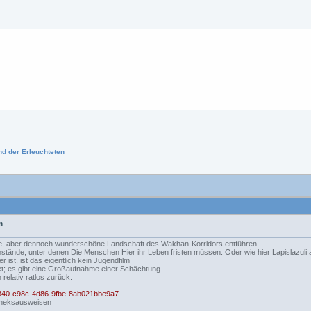
nd der Erleuchteten
n
rge, aber dennoch wunderschöne Landschaft des Wakhan-Korridors entführen
mstände, unter denen Die Menschen Hier ihr Leben fristen müssen. Oder wie hier Lapislazuli
 ist, ist das eigentlich kein Jugendfilm
et; es gibt eine Großaufnahme einer Schächtung
relativ ratlos zurück.
2d340-c98c-4d86-9fbe-8ab021bbe9a7
otheksausweisen