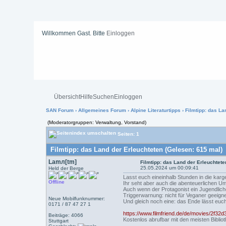
Willkommen Gast. Bitte
Einloggen
Übersicht
Hilfe
Suchen
Einloggen
SAN Forum
›
Allgemeines Forum
›
Alpine Literaturtipps
› Filmtipp: das La
(Moderatorgruppen: Verwaltung, Vorstand)
Seiten: 1
Filmtipp: das Land der Erleuchteten (Gelesen: 615 mal)
Lamл[tm]
Filmtipp: das Land der Erleuchtete
25.05.2024 um 00:09:41
Held der Berge
Lasst euch eineinhalb Stunden in die ka
Offline
Ihr seht aber auch die abenteuerlichen U
Auch wenn der Protagonist ein Jugendlicher
Triggerwarnung: nicht für Veganer geeign
Neue Mobilfunknummer:
Und gleich noch eine: das Ende lässt euch 
0171 / 87 47 27 1
https://www.filmfriend.de/de/movies/2f3
Beiträge: 4066
Kostenlos abrufbar mit den meisten Bibli
Stuttgart