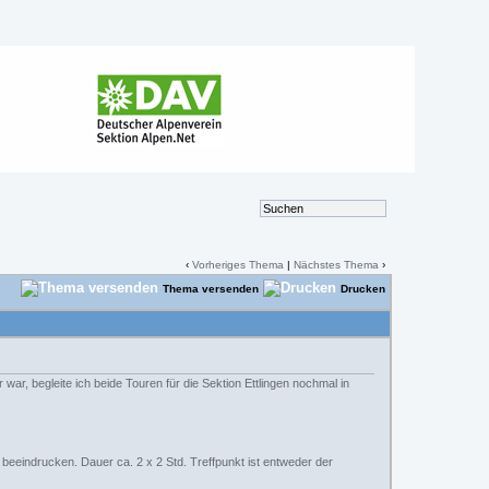
d
‹
Vorheriges Thema
|
Nächstes Thema
›
Thema versenden
Drucken
, begleite ich beide Touren für die Sektion Ettlingen nochmal in
eeindrucken. Dauer ca. 2 x 2 Std. Treffpunkt ist entweder der