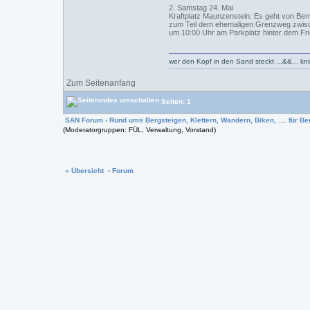
2. Samstag 24. Mai
Kraftplatz Maunzenstein: Es geht von Ber
zum Teil dem ehemaligen Grenzweg zwisch
um 10:00 Uhr am Parkplatz hinter dem Fri
wer den Kopf in den Sand steckt ...&&... k
Zum Seitenanfang
Seiten: 1
SAN Forum
›
Rund ums Bergsteigen, Klettern, Wandern, Biken, .... für Ber
(Moderatorgruppen: FÜL, Verwaltung, Vorstand)
« Übersicht
‹ Forum