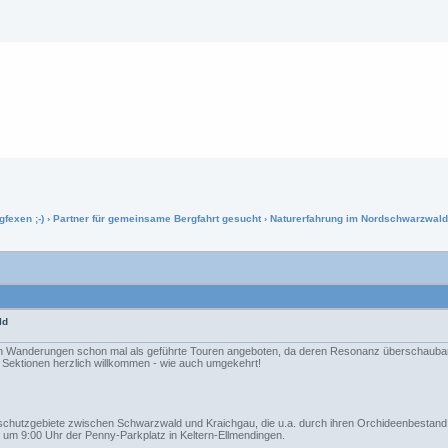
gfexen ;-)
›
Partner für gemeinsame Bergfahrt gesucht
› Naturerfahrung im Nordschwarzwal
ld
en Wanderungen schon mal als geführte Touren angeboten, da deren Resonanz überschaubar war
r Sektionen herzlich willkommen - wie auch umgekehrt!
chutzgebiete zwischen Schwarzwald und Kraichgau, die u.a. durch ihren Orchideenbestand b
r um 9:00 Uhr der Penny-Parkplatz in Keltern-Ellmendingen.