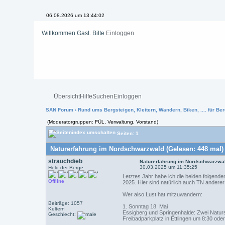
06.08.2026 um 13:44:02
Willkommen Gast. Bitte
Einloggen
Übersicht
Hilfe
Suchen
Einloggen
SAN Forum
›
Rund ums Bergsteigen, Klettern, Wandern, Biken, .... für Ber
(Moderatorgruppen: FÜL, Verwaltung, Vorstand)
Seiten: 1
Naturerfahrung im Nordschwarzwald (Gelesen: 448 mal)
strauchdieb
Naturerfahrung im Nordschwarzwa
30.03.2025 um 11:35:25
Held der Berge
Letztes Jahr habe ich die beiden folgend
Offline
2025. Hier sind natürlich auch TN andere
Wer also Lust hat mitzuwandern:
Beiträge: 1057
1. Sonntag 18. Mai
Keltern
Essigberg und Springenhalde: Zwei Naturs
Geschlecht:
Freibadparkplatz in Ettlingen um 8:30 ode