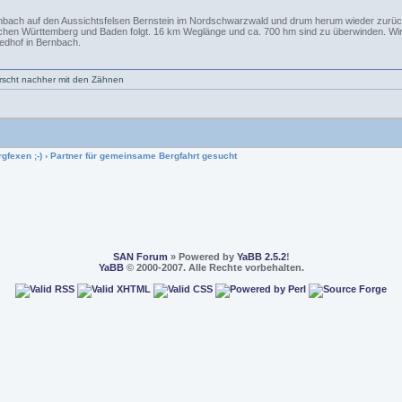
nbach auf den Aussichtsfelsen Bernstein im Nordschwarzwald und drum herum wieder zurück. D
en Württemberg und Baden folgt. 16 km Weglänge und ca. 700 hm sind zu überwinden. Wir t
edhof in Bernbach.
nirscht nachher mit den Zähnen
gfexen ;-)
›
Partner für gemeinsame Bergfahrt gesucht
SAN Forum
» Powered by
YaBB 2.5.2
!
YaBB
© 2000-2007. Alle Rechte vorbehalten.