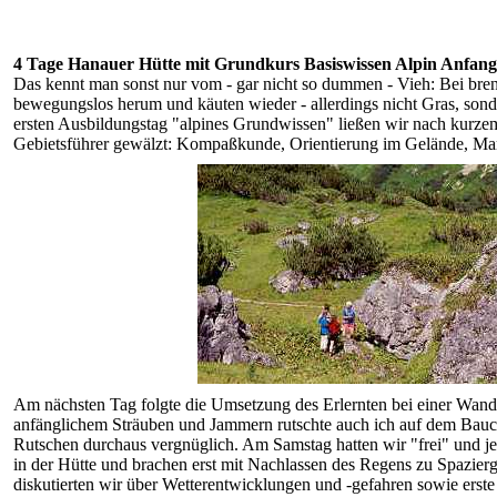
4 Tage Hanauer Hütte mit Grundkurs Basiswissen Alpin Anfang
Das kennt man sonst nur vom - gar nicht so dummen - Vieh: Bei bre
bewegungslos herum und käuten wieder - allerdings nicht Gras, son
ersten Ausbildungstag "alpines Grundwissen" ließen wir nach kurz
Gebietsführer gewälzt: Kompaßkunde, Orientierung im Gelände, Mar
Am nächsten Tag folgte die Umsetzung des Erlernten bei einer Wan
anfänglichem Sträuben und Jammern rutschte auch ich auf dem Bauch
Rutschen durchaus vergnüglich. Am Samstag hatten wir "frei" und j
in der Hütte und brachen erst mit Nachlassen des Regens zu Spazie
diskutierten wir über Wetterentwicklungen und -gefahren sowie erste 