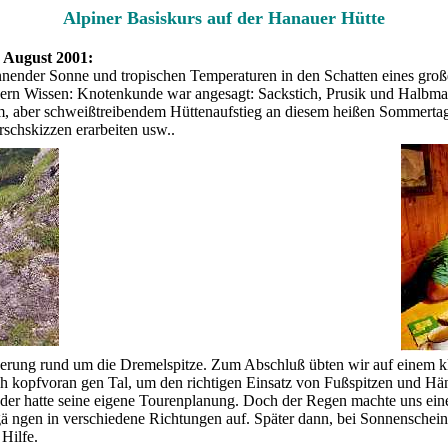
Alpiner Basiskurs auf der Hanauer Hütte
 August 2001:
nnender Sonne und tropischen Temperaturen in den Schatten eines groß
dern Wissen: Knotenkunde war angesagt: Sackstich, Prusik und Halbma
em, aber schweißtreibendem Hüttenaufstieg an diesem heißen Sommert
schskizzen erarbeiten usw..
derung rund um die Dremelspitze. Zum Abschluß übten wir auf einem k
 kopfvoran gen Tal, um den richtigen Einsatz von Fußspitzen und Hä
eder hatte seine eigene Tourenplanung. Doch der Regen machte uns ein
rgä ngen in verschiedene Richtungen auf. Später dann, bei Sonnensche
Hilfe.