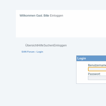
Willkommen Gast. Bitte
Einloggen
Übersicht
Hilfe
Suchen
Einloggen
SAN Forum
› Login
Login
Benutzernam
Passwort
: