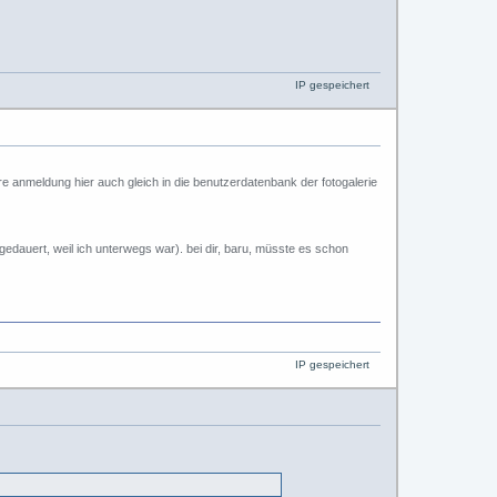
IP gespeichert
 eure anmeldung hier auch gleich in die benutzerdatenbank der fotogalerie
gedauert, weil ich unterwegs war). bei dir, baru, müsste es schon
IP gespeichert