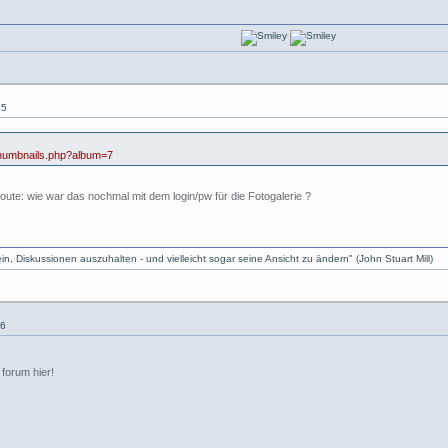
15
/thumbnails.php?album=7
oute: wie war das nochmal mit dem login/pw für die Fotogalerie ?
, Diskussionen auszuhalten - und vielleicht sogar seine Ansicht zu ändern" (John Stuart Mill)
36
 forum hier!