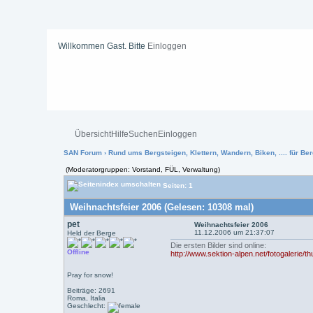
Willkommen Gast. Bitte
Einloggen
Übersicht
Hilfe
Suchen
Einloggen
SAN Forum
›
Rund ums Bergsteigen, Klettern, Wandern, Biken, .... für Ber
(Moderatorgruppen: Vorstand, FÜL, Verwaltung)
Seiten: 1
Weihnachtsfeier 2006 (Gelesen: 10308 mal)
pet
Weihnachtsfeier 2006
11.12.2006 um 21:37:07
Held der Berge
Die ersten Bilder sind online:
Offline
http://www.sektion-alpen.net/fotogalerie/
Pray for snow!
Beiträge: 2691
Roma, Italia
Geschlecht: