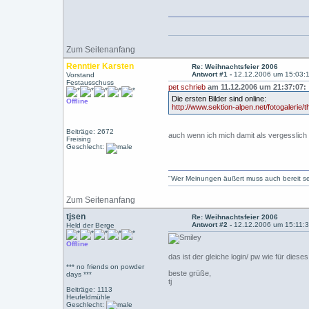
Zum Seitenanfang
Renntier Karsten
Re: Weihnachtsfeier 2006
Antwort #1 -
12.12.2006 um 15:03:
Vorstand
Festausschuss
pet schrieb
am 11.12.2006 um 21:37:07:
Die ersten Bilder sind online:
Offline
http://www.sektion-alpen.net/fotogalerie
Beiträge: 2672
auch wenn ich mich damit als vergesslich 
Freising
Geschlecht:
"Wer Meinungen äußert muss auch bereit sein
Zum Seitenanfang
tjsen
Re: Weihnachtsfeier 2006
Antwort #2 -
12.12.2006 um 15:11:
Held der Berge
Offline
das ist der gleiche login/ pw wie für dieses
*** no friends on powder
beste grüße,
days ***
tj
Beiträge: 1113
Heufeldmühle
Geschlecht: