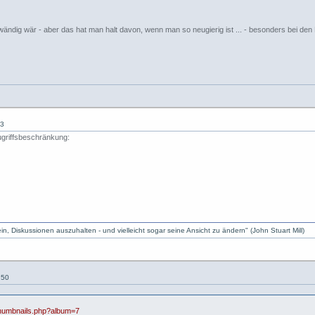
wändig wär - aber das hat man halt davon, wenn man so neugierig ist ... - besonders bei den 
13
ugriffsbeschränkung:
, Diskussionen auszuhalten - und vielleicht sogar seine Ansicht zu ändern" (John Stuart Mill)
:50
/thumbnails.php?album=7