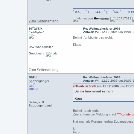
´¨)&&¸.·´¸.·´¨) ¸.·*¨).&&(¸.·´ (¸.·´ .·´&&.·´ ¸.
Homepage
Zum Seitenanfang
erftwalk
Re: Weihnachtsfeier 2006
Antwort #3 -
12.12.2006 um 19:01:
Ex-Mitglied
Bei mir funktioniert es nicht.
Klaus
DAV-Wanderleiter
Geschlecht:
Zum Seitenanfang
baru
Re: Weihnachtsfeier 2006
Antwort #4 -
12.12.2006 um 20:07:
Spaziergänger
erftwalk schrieb
am 12.12.2006 um 19:01
Offline
Bei mir funktioniert es nicht.
Klaus
Beiträge: 9
Salzburger Land
Bei mir auch nicht!
Zuerst kam die Meldung in rot
***Konnte d
Hat man als Forumsneuling Zugangsbesch
lg
baru