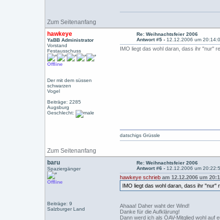
Zum Seitenanfang
hawkeye
Re: Weihnachtsfeier 2006
Antwort #5 -
12.12.2006 um 20:14:
YaBB Administrator
Vorstand
IMO liegt das wohl daran, dass ihr "nur" r
Festausschuss
Offline
Der mit dem süssen
schwarzen
Vogel
Beiträge: 2285
Augsburg
Geschlecht:
datschigs Grüssle
Zum Seitenanfang
baru
Re: Weihnachtsfeier 2006
Antwort #6 -
12.12.2006 um 20:22:
Spaziergänger
hawkeye schrieb
am 12.12.2006 um 20:1
Offline
IMO liegt das wohl daran, dass ihr "nur" 
Beiträge: 9
Ahaaa! Daher waht der Wind!
Salzburger Land
Danke für die Aufklärung!
Dann werd ich als ÖAV-Mitglied wohl auf 