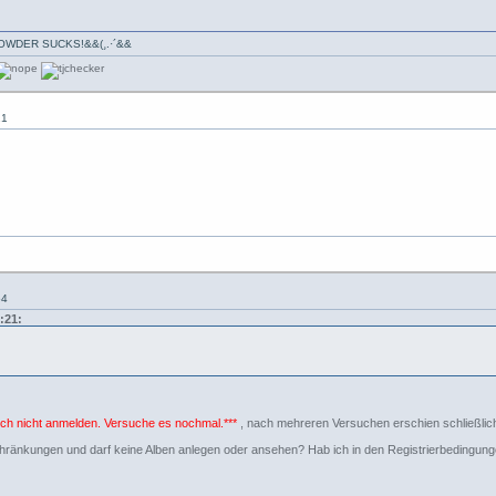
·*`·-» POWDER SUCKS!&&(¸.·´&&
21
54
:21:
ich nicht anmelden. Versuche es nochmal.***
, nach mehreren Versuchen erschien schließli
ränkungen und darf keine Alben anlegen oder ansehen? Hab ich in den Registrierbedingun