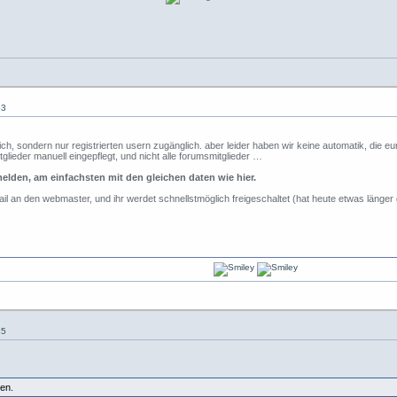
53
ntlich, sondern nur registrierten usern zugänglich. aber leider haben wir keine automatik, die
itglieder manuell eingepflegt, und nicht alle forumsmitglieder …
melden, am einfachsten mit den gleichen daten wie hier.
ail an den webmaster, und ihr werdet schnellstmöglich freigeschaltet (hat heute etwas länger 
45
ren.