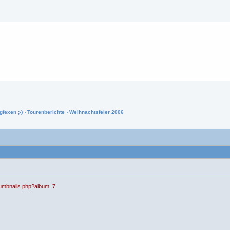
gfexen ;-)
›
Tourenberichte
› Weihnachtsfeier 2006
thumbnails.php?album=7