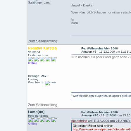
Salzburger Land
Jawoll - Danke!
Wenn das Bildl-Schauen nur nit so zeitauf
lg
baru
Zum Seitenanfang
Renntier Karsten
Re: Weihnachtsfeier 2006
Antwort #9 -
13.12.2006 um 11:33:
Vorstand
Festausschuss
Nun nochmal ein paar Bilder ganz ohne Z
Offline
Beiträge: 2672
Freising
Geschlecht:
"Wer Meinungen äußert muss auch bereit sein
Zum Seitenanfang
Lamл[tm]
Re: Weihnachtsfeier 2006
Antwort #10 -
13.12.2006 um 15:26
Held der Berge
pet schrieb
am 11.12.2006 um 21:37:07:
Offline
Die ersten Bilder sind online:
http://www.sektion-alpen.net/fotogalerie