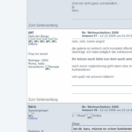
Und mir nicht ganz verständlich. . .
lg
baru
Zum Seitenanfang
pet
Re: Weihnachtsfeier 2006
Antwort #7 -
12.12.2006 um 21:03:
Held der Berge
nein, nein, keine angst!
Offline
die galerie ist einfach nicht komplett öffe
überträgt. ich habe lediglich die sektionsm
Pray for snow!
ihr müsst euch bitte nur dort auch an
Beiträge: 2691
Roma, Italia
nach eurer registrierung geht dann eine m
Geschlecht:
funktionieren.
viel spaß mit unseren bildern!
Zum Seitenanfang
baru
Re: Weihnachtsfeier 2006
Antwort #8 -
12.12.2006 um 22:12:
Spaziergänger
2. " Ahaa!"
Offline
Zitat:
bei dir, baru, müsste es schon funktionie
Beiträge: 9