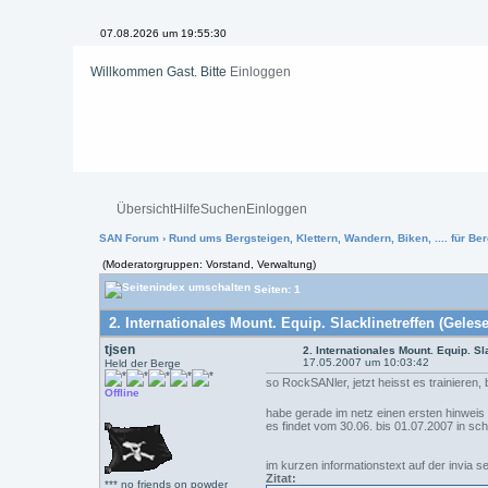
07.08.2026 um 19:55:30
Willkommen Gast. Bitte
Einloggen
Übersicht
Hilfe
Suchen
Einloggen
SAN Forum
›
Rund ums Bergsteigen, Klettern, Wandern, Biken, .... für Ber
(Moderatorgruppen: Vorstand, Verwaltung)
Seiten: 1
2. Internationales Mount. Equip. Slacklinetreffen (Geles
tjsen
2. Internationales Mount. Equip. Sl
17.05.2007 um 10:03:42
Held der Berge
so RockSANler, jetzt heisst es trainieren, b
Offline
habe gerade im netz einen ersten hinweis 
es findet vom 30.06. bis 01.07.2007 in schar
im kurzen informationstext auf der invia s
Zitat:
*** no friends on powder