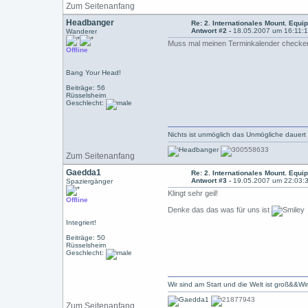
Zum Seitenanfang
Headbanger
Re: 2. Internationales Mount. Equip
Antwort #2 -
18.05.2007 um 16:11:
Wanderer
Muss mal meinen Terminkalender checken ob
Offline
Bang Your Head!
Beiträge: 56
Rüsselsheim
Geschlecht:
Nichts ist unmöglich das Unmögliche dauert
Zum Seitenanfang
Gaedda1
Re: 2. Internationales Mount. Equip
Antwort #3 -
19.05.2007 um 22:03:
Spaziergänger
Klingt sehr geil!
Offline
Denke das das was für uns ist
Integriert!
Beiträge: 50
Rüsselsheim
Geschlecht:
Wir sind am Start und die Welt ist groß&&Wi
Zum Seitenanfang