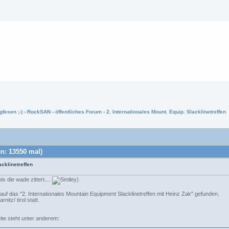
gfexen ;-)
›
RockSAN - öffentliches Forum
› 2. Internationales Mount. Equip. Slacklinetreffen
en: 13550 mal)
acklinetreffen
is die wade zittert....
)
auf das "2. Internationales Mountain Equipment Slacklinetreffen mit Heinz Zak" gefunden.
nitz/ tirol statt.
eite steht unter anderem: