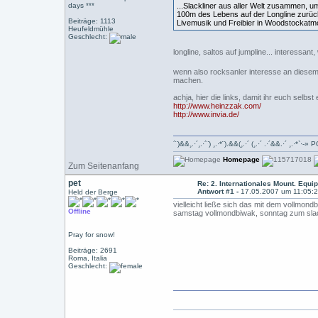
days ***
...Slackliner aus aller Welt zusammen, u
100m des Lebens auf der Longline zurück
Beiträge: 1113
Livemusik und Freibier in Woodstockatmo
Heufeldmühle
Geschlecht:
longline, saltos auf jumpline... interessa
wenn also rocksanler interesse an diesem
machen.
achja, hier die links, damit ihr euch selbst
http://www.heinzzak.com/
http://www.invia.de/
´¨)&&¸.·´¸.·´¨) ¸.·*¨).&&(¸.·´ (¸.·´ .·´&&.·´ ¸.
Homepage
Zum Seitenanfang
pet
Re: 2. Internationales Mount. Equip
Antwort #1 -
17.05.2007 um 11:05:
Held der Berge
vielleicht ließe sich das mit dem vollmon
Offline
samstag vollmondbiwak, sonntag zum sla
Pray for snow!
Beiträge: 2691
Roma, Italia
Geschlecht: