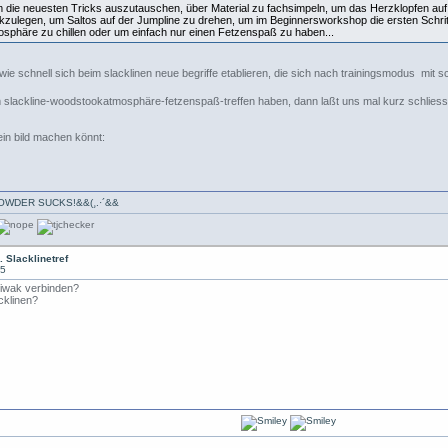
m die neuesten Tricks auszutauschen, über Material zu fachsimpeln, um das Herzklopfen auf 
zulegen, um Saltos auf der Jumpline zu drehen, um im Beginnersworkshop die ersten Schrit
sphäre zu chillen oder um einfach nur einen Fetzenspaß zu haben...
nt, wie schnell sich beim slacklinen neue begriffe etablieren, die sich nach trainingsmodus m
 slackline-woodstookatmosphäre-fetzenspaß-treffen haben, dann laßt uns mal kurz schliesse
 ein bild machen könnt:
·*`·-» POWDER SUCKS!&&(¸.·´&&
. Slacklinetref
25
dbiwak verbinden?
cklinen?