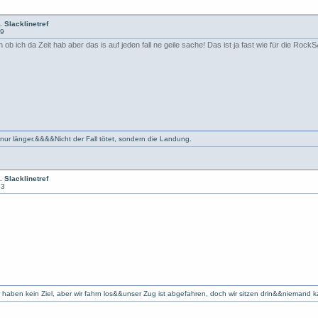
. Slacklinetref
19
 ich da Zeit hab aber das is auf jeden fall ne geile sache! Das ist ja fast wie für die Roc
 nur länger.&&&&Nicht der Fall tötet, sondern die Landung.
. Slacklinetref
33
r haben kein Ziel, aber wir fahrn los&&unser Zug ist abgefahren, doch wir sitzen drin&&niemand 