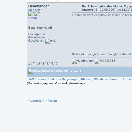
Headbanger
Re: 2. Internationales Mount. Equip
Antwort #4 -
20.05.2007 um 12:30:
Wanderer
Genau zu dem Zeitpunkt ist leider unser Rü
Offline
Bang Your Head!
Beiträge: 56
Rüsselsheim
Geschlecht:
Nichts ist unmöglich das Unmögliche dauert
Zum Seitenanfang
Seiten: 1
SAN Forum
›
Rund ums Bergsteigen, Klettern, Wandern, Biken, .... für Ber
(Moderatorgruppen: Vorstand, Verwaltung)
« Übersicht
‹ Forum