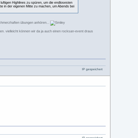
luftigen Highlines zu spüren, um die endlosesten
te in der eigenen Mitte zu machen, um Abends bei
it schmerzhaften übungen anhören...
n. vielleicht können wir da ja auch einen rocksan-event draus
IP gespeichert
IP gespeichert