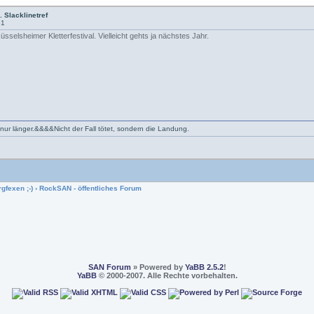
. Slacklinetref
51
sselsheimer Kletterfestival. Vielleicht gehts ja nächstes Jahr.
 nur länger.&&&&Nicht der Fall tötet, sondern die Landung.
gfexen ;-)
›
RockSAN - öffentliches Forum
SAN Forum
» Powered by
YaBB 2.5.2
!
YaBB
© 2000-2007. Alle Rechte vorbehalten.