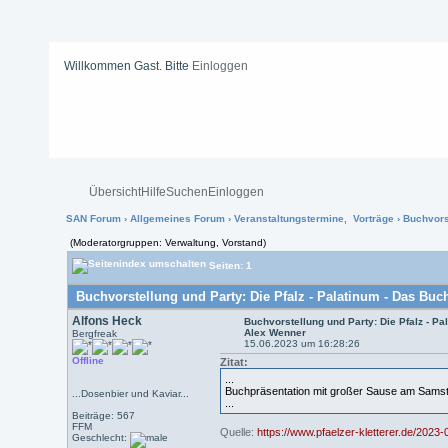
Willkommen Gast. Bitte
Einloggen
Übersicht
Hilfe
Suchen
Einloggen
SAN Forum
›
Allgemeines Forum
›
Veranstaltungstermine, Vorträge
› Buchvors
(Moderatorgruppen: Verwaltung, Vorstand)
Seiten: 1
Buchvorstellung und Party: Die Pfalz - Palatinum - Das Buc
Alfons Heck
Buchvorstellung und Party: Die Pfalz - P
Alex Wenner
Bergfreak
15.06.2023 um 16:28:26
Offline
Zitat:
...
Buchpräsentation mit großer Sause am Samst
...Dosenbier und Kaviar...
...
Beiträge: 567
FFM
Quelle:
https://www.pfaelzer-kletterer.de/2023
Geschlecht: