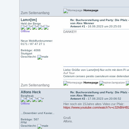
Homepage
Zum Seitenanfang
Lamл[tm]
Re: Buchvorstellung und Party: Die Pfalz 
von Alex Wenner
Held der Berge
Antwort #1 -
16.06.2023 um 20:25:03
Offline
DANKE!!!
Neue Mobilfunknummer:
0171 / 87 47 27 1
Beiträge: 4066
Stuttgart
Geschlecht:
Liebe Grüße von Lamл[tm]-Nur echt mit dem Pi u
Auf Tour
Ceterum censeo pestis caeruleum esse delendam
Homepage
Zum Seitenanfang
Alfons Heck
Re: Buchvorstellung und Party: Die Pfalz 
von Alex Wenner
Bergfreak
Antwort #2 -
17.06.2023 um 20:06:52
Offline
Hier noch ein 15Jahre altes Video zur Pfalz:
https://www.youtube.com/watch?v=c32hBhHB
...Dosenbier und Kaviar...
Gruß
Beiträge: 567
Alfons.
FFM
Geschlecht: