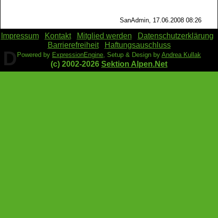
SanAdmin, 17.06.2008 08:26
Impressum
Kontakt
Mitglied werden
Datenschutzerklärung
Barrierefreiheit
Haftungsauschluss
D
Powered by
ExpressionEngine
, Setup & Design by
Andrea Kullak
(c) 2002-2026
Sektion Alpen.Net