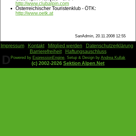
http://www.clubalpin.com
Österreichischer Touristenklub - ÖTK:
http://www.oetk.at
SanAdmin, 20.11.2008 12:55
Impressum
Kontakt
Mitglied werden
Datenschutzerklärung
Barrierefreiheit
Haftungsauschluss
D
Powered by
ExpressionEngine
, Setup & Design by
Andrea Kullak
(c) 2002-2026
Sektion Alpen.Net