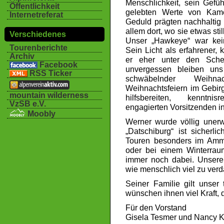
Menschlichkeit, sein Gefü
Öffentlichkeit
gelebten Werte von Kame
Internetreferat
Geduld prägten nachhaltig
allem dort, wo sie etwas stil
Verschiedenes
Unser „Hawkeye“ war kei
Tourenberichte
Sein Licht als erfahrener, 
Archiv
er eher unter den Sche
Facebook
unvergessen bleiben uns 
RSS Ticker
schwäbelnder Weihn
Weihnachtsfeiern im Gebirg
mountain wilderness
hilfsbereiten, kennt
VzSB e.V.
engagierten Vorsitzenden i
Moobly
Werner wurde völlig unerwa
„Datschiburg“ ist sicherl
Touren besonders im Amme
oder bei einem Winterraum
immer noch dabei. Unsere 
wie menschlich viel zu verda
Seiner Familie gilt unser 
wünschen ihnen viel Kraft, 
Für den Vorstand
Gisela Tesmer und Nancy K