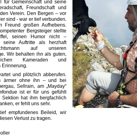
hl für Gemeinschaft und seine
radschaft, Freundschaft und
 den Verein. Den Bergen – vor
ler sind - war er tief verbunden.
n Freund großen Aufhebens.
kompetenter Bergsteiger stellte
ffel, seinen Humor nicht –
seine Auftritte als herzhaft
achtsmann auf unseren
e. Wir behalten ihn als guten,
nisreichen Kameraden und
n Erinnerung.
rtet und plötzlich abberufen.
ich ärmer ohne ihn – und bei
rgau, Sellrain, am „Mayday“
fondue ist er für uns gefühlt
Sektion hat ihm bergfachlich
nken, er fehlt uns sehr.
tief empfundenes Beileid, wir
diesen Verlust zu tragen.
oller