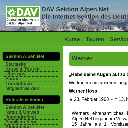
DAV Sektion Alpen.Net
Die Internet-Sektion des Deu
Kurse
Touren
Servic
Sektion Alpen.Net
Werner
Startseite
Kurse & Touren
Über uns
„Hebe deine Augen auf zu 
Forum
Wir trauern um unseren lang
Tourenbuch
Mitglied werden
Werner Höss
★ 23. Februar 1963 - † 13.
Referate & Verein
Sektion Alpen.Net
Natur & Umwelt
Werners ehrenamtliches 
Jugendreferat
Alpen.Net begann im Verwal
Familienreferat
15 Jahre als 1. Vorsitze
Alpinreferat