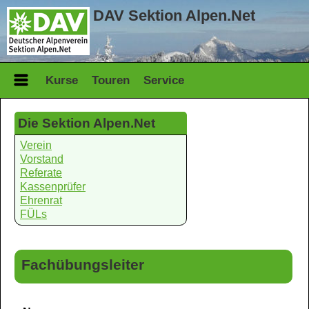
DAV Sektion Alpen.Net
Kurse
Touren
Service
Die Sektion Alpen.Net
Verein
Vorstand
Referate
Kassenprüfer
Ehrenrat
FÜLs
Fachübungsleiter