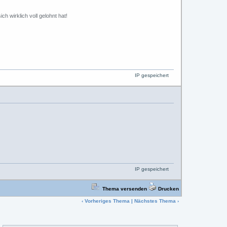
ch wirklich voll gelohnt hat!
IP gespeichert
IP gespeichert
Thema versenden
Drucken
‹
Vorheriges Thema
|
Nächstes Thema
›