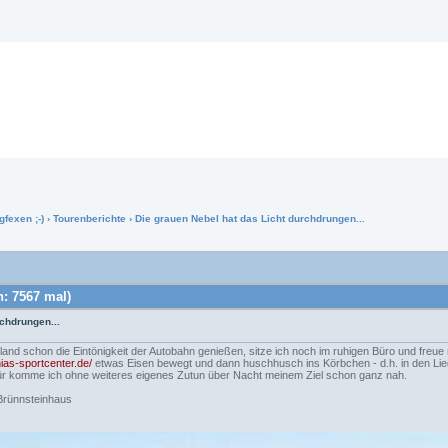
gfexen ;-)
›
Tourenberichte
› Die grauen Nebel hat das Licht durchdrungen...
n: 7567 mal)
rchdrungen...
nd schon die Eintönigkeit der Autobahn genießen, sitze ich noch im ruhigen Büro und freue 
ias-sportcenter.de/
etwas Eisen bewegt und dann huschhusch ins Körbchen - d.h. in den L
afür komme ich ohne weiteres eigenes Zutun über Nacht meinem Ziel schon ganz nah.
Brünnsteinhaus