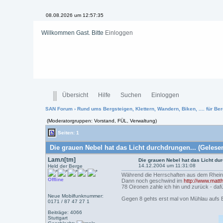
08.08.2026 um 12:57:36
Willkommen Gast. Bitte
Einloggen
Übersicht
Hilfe
Suchen
Einloggen
SAN Forum
›
Rund ums Bergsteigen, Klettern, Wandern, Biken, .... für Ber
(Moderatorgruppen: Vorstand, FÜL, Verwaltung)
Seiten: 1
Die grauen Nebel hat das Licht durchdrungen... (Gelese
Lamл[tm]
Die grauen Nebel hat das Licht du
14.12.2004 um 11:31:08
Held der Berge
Während die Herrschaften aus dem Rheinla
Offline
Dann noch geschwind im
http://www.matth
78 Oironen zahle ich hin und zurück - d
Neue Mobilfunknummer:
Gegen 8 gehts erst mal von Mühlau aufs 
0171 / 87 47 27 1
Beiträge: 4066
Stuttgart