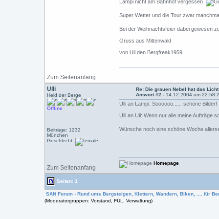
Lampi nicht am Bahnhof vergessen
Super Wetter und die Tour zwar manchmal 
Bei der Weihnachtsfeier dabei gewesen zu 
Gruss aus Mittenwald
von Uli den Bergfreak1959
Zum Seitenanfang
Ulli
Re: Die grauen Nebel hat das Licht
Antwort #2 -
14.12.2004 um 22:58:
Held der Berge
Ulli an Lampi: Soooooo...... schöne Bilder!
Offline
Ulli an Uli: Wenn nur alle meine Aufträge s
Wünsche noch eine schöne Woche allerse
Beiträge: 1232
München
Geschlecht:
Homepage
Zum Seitenanfang
Seiten: 1
SAN Forum
›
Rund ums Bergsteigen, Klettern, Wandern, Biken, .... für Ber
(Moderatorgruppen: Vorstand, FÜL, Verwaltung)