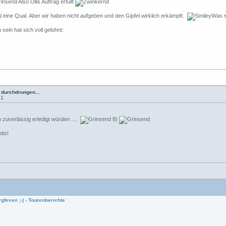
Also Ullis Auftrag erfüllt
eine Qual. Aber wir haben nicht aufgeben und den Gipfel wirklich erkämpft.
Was si
sein hat sich voll gelohnt:
 durchdrungen...
21
o zuverlässig erledigt würden ....
8)
its!
gfexen ;-)
›
Tourenberichte