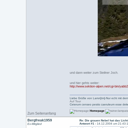
und dann weiter zum Steilner Joch.
und hier gehts weiter:
http://www.sektion-alpen.net/cgi-bin/yabb
Liebe Grüße von Lamл[tm]-Nur echt mit dem
Auf Tour
Ceterum censeo pestis caeruleum esse dele
Homepage
Zum Seitenanfang
Bergfreak1959
Re: Die grauen Nebel hat das Licht
Antwort #1 -
14.12.2004 um 21:43:
Ex-Mitglied