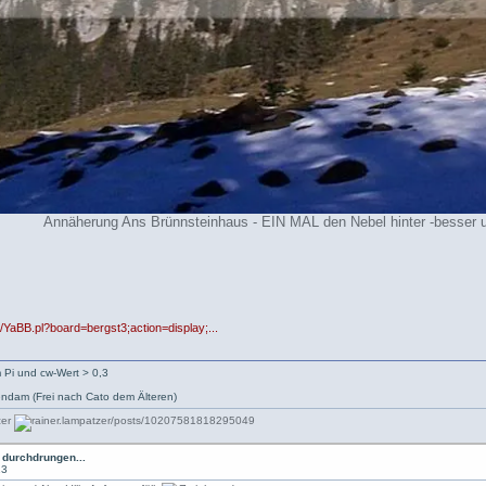
Annäherung Ans Brünnsteinhaus - EIN MAL den Nebel hinter -besser u
2/YaBB.pl?board=bergst3;action=display;...
 Pi und cw-Wert > 0,3
ndam (Frei nach Cato dem Älteren)
 durchdrungen...
13