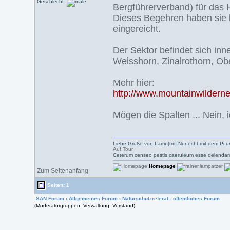
Geschlecht:
Bergführerverband) für das 
Dieses Begehren haben sie b
eingereicht.
Der Sektor befindet sich inn
Weisshorn, Zinalrothorn, Ob
Mehr hier:
http://www.mountainwildern
Mögen die Spalten ... Nein, 
Liebe Grüße von Lamл[tm]-Nur echt mit dem Pi u
Auf Tour
Ceterum censeo pestis caeruleum esse delendam
Homepage
Zum Seitenanfang
Seiten: 1
SAN Forum
›
Allgemeines Forum
›
Naturschutzreferat - öffentliches Forum
(Moderatorgruppen: Verwaltung, Vorstand)