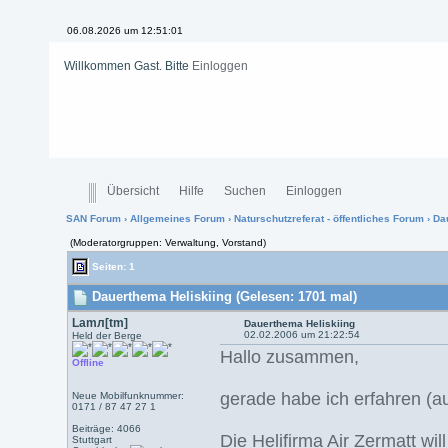
06.08.2026 um 12:51:01
Willkommen Gast. Bitte
Einloggen
Übersicht
Hilfe
Suchen
Einloggen
SAN Forum
›
Allgemeines Forum
›
Naturschutzreferat - öffentliches Forum
› Da
(Moderatorgruppen: Verwaltung, Vorstand)
Seiten: 1
Dauerthema Heliskiing (Gelesen: 1701 mal)
Lamл[tm]
Dauerthema Heliskiing
02.02.2006 um 21:22:54
Held der Berge
Hallo zusammen,
Offline
gerade habe ich erfahren (au
Neue Mobilfunknummer:
0171 / 87 47 27 1
Beiträge: 4066
Die Helifirma Air Zermatt wi
Stuttgart