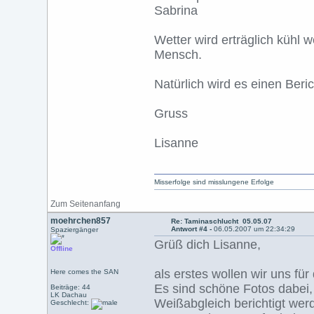
Sabrina
Wetter wird erträglich kühl 
Mensch.
Natürlich wird es einen Beri
Gruss
Lisanne
Misserfolge sind misslungene Erfolge
Zum Seitenanfang
moehrchen857
Re: Taminaschlucht 05.05.07
Antwort #4 -
06.05.2007 um 22:34:29
Spaziergänger
Grüß dich Lisanne,
Offline
als erstes wollen wir uns fü
Here comes the SAN
Es sind schöne Fotos dabei,
Beiträge: 44
LK Dachau
Weißabgleich berichtigt wer
Geschlecht: