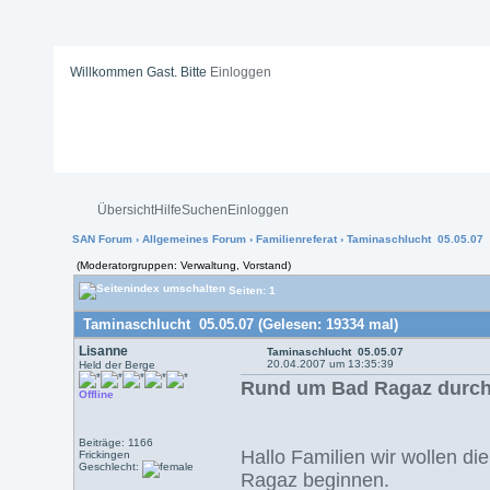
Willkommen Gast. Bitte
Einloggen
Übersicht
Hilfe
Suchen
Einloggen
SAN Forum
›
Allgemeines Forum
›
Familienreferat
› Taminaschlucht 05.05.07
(Moderatorgruppen: Verwaltung, Vorstand)
Seiten: 1
Taminaschlucht 05.05.07 (Gelesen: 19334 mal)
Lisanne
Taminaschlucht 05.05.07
20.04.2007 um 13:35:39
Held der Berge
Rund um Bad Ragaz durch
Offline
Beiträge: 1166
Hallo Familien wir wollen d
Frickingen
Geschlecht:
Ragaz beginnen.