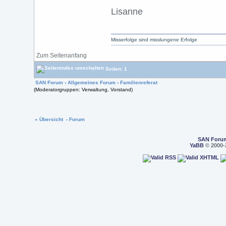
Lisanne
Misserfolge sind misslungene Erfolge
Zum Seitenanfang
Seiten: 1
SAN Forum
›
Allgemeines Forum
›
Familienreferat
(Moderatorgruppen: Verwaltung, Vorstand)
« Übersicht
‹ Forum
SAN Foru
YaBB
© 2000-2