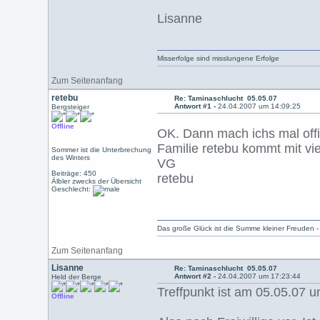
Lisanne
Misserfolge sind misslungene Erfolge
Zum Seitenanfang
retebu
Re: Taminaschlucht 05.05.07
Antwort #1 -
24.04.2007 um 14:09:25
Bergsteiger
Offline
OK. Dann mach ichs mal offi
Familie retebu kommt mit vie
Sommer ist die Unterbrechung
des Winters
VG
Beiträge: 450
retebu
Älbler zwecks der Übersicht
Geschlecht:
Das große Glück ist die Summe kleiner Freuden 
Zum Seitenanfang
Lisanne
Re: Taminaschlucht 05.05.07
Antwort #2 -
24.04.2007 um 17:23:44
Held der Berge
Treffpunkt ist am 05.05.07 
Offline