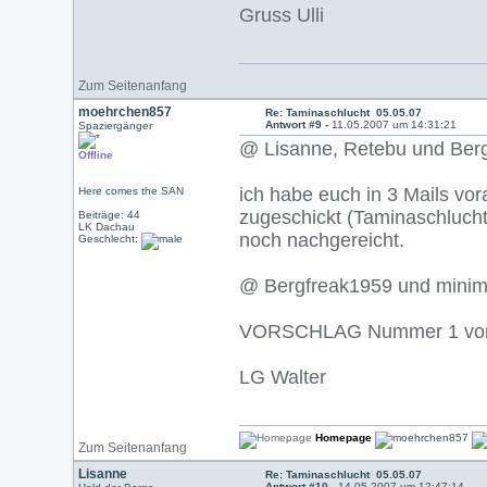
Gruss Ulli
Zum Seitenanfang
moehrchen857
Re: Taminaschlucht 05.05.07
Antwort #9 -
11.05.2007 um 14:31:21
Spaziergänger
@ Lisanne, Retebu und Ber
Offline
ich habe euch in 3 Mails vo
Here comes the SAN
zugeschickt (Taminaschlucht
Beiträge: 44
LK Dachau
noch nachgereicht.
Geschlecht:
@ Bergfreak1959 und minim
VORSCHLAG Nummer 1 von "
LG Walter
Homepage
Zum Seitenanfang
Lisanne
Re: Taminaschlucht 05.05.07
Antwort #10 -
14.05.2007 um 12:47:14