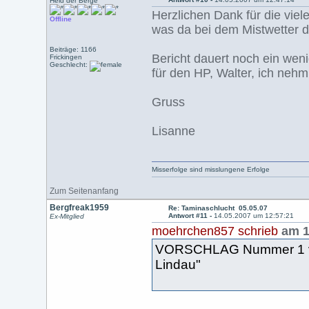
Held der Berge
Herzlichen Dank für die vie
Offline
was da bei dem Mistwetter 
Beiträge: 1166
Bericht dauert noch ein weni
Frickingen
Geschlecht:
für den HP, Walter, ich nehm
Gruss
Lisanne
Misserfolge sind misslungene Erfolge
Zum Seitenanfang
Bergfreak1959
Re: Taminaschlucht 05.05.07
Antwort #11 -
14.05.2007 um 12:57:21
Ex-Mitglied
moehrchen857 schrieb
am 1
VORSCHLAG Nummer 1 von
Lindau"