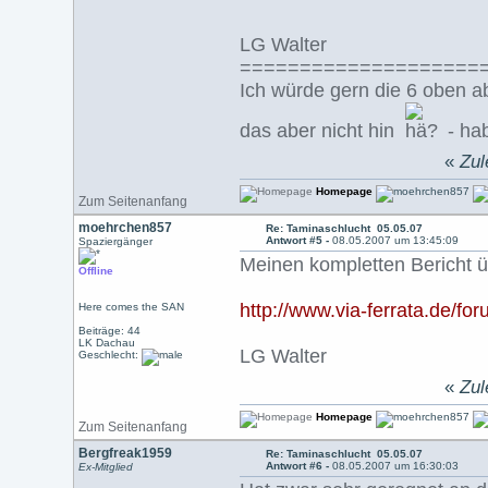
LG Walter
====================
Ich würde gern die 6 oben 
das aber nicht hin
- hab
«
Zul
Homepage
Zum Seitenanfang
moehrchen857
Re: Taminaschlucht 05.05.07
Antwort #5 -
08.05.2007 um 13:45:09
Spaziergänger
Meinen kompletten Bericht üb
Offline
http://www.via-ferrata.de/f
Here comes the SAN
Beiträge: 44
LK Dachau
LG Walter
Geschlecht:
«
Zul
Homepage
Zum Seitenanfang
Bergfreak1959
Re: Taminaschlucht 05.05.07
Antwort #6 -
08.05.2007 um 16:30:03
Ex-Mitglied