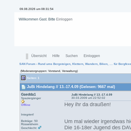
09.08.2026 um 08:31:54
Willkommen Gast. Bitte
Einloggen
Übersicht
Hilfe
Suchen
Einloggen
SAN Forum
›
Rund ums Bergsteigen, Klettern, Wandern, Biken, .... für Bergfexen
(Moderatorgruppen: Vorstand, Verwaltung)
Seiten: 1
JuBi Hindelang // 13.-17.4.09 (Gelesen: 9667 mal)
Gaedda1
JuBi Hindelang // 13.-17.4.09
30.03.2009 um 22:52:02
Spaziergänger
Hey ihr da draußen!
Offline
Integriert!
Um mal wieder irgendwas hie
Beiträge: 50
Rüsselsheim
Die 16-18er Jugend des DAV 
Geschlecht: