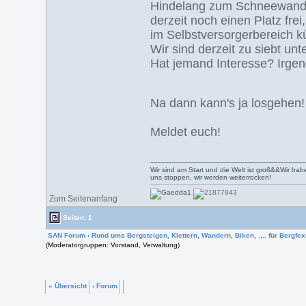
Hindelang zum Schneewander
derzeit noch einen Platz fre
im Selbstversorgerbereich 
Wir sind derzeit zu siebt un
Hat jemand Interesse? Irge
Na dann kann's ja losgehen
Meldet euch!
Wir sind am Start und die Welt ist groß&&Wir hab
uns stoppen, wir werden weiterrocken!
Zum Seitenanfang
Seiten: 1
SAN Forum
›
Rund ums Bergsteigen, Klettern, Wandern, Biken, .... für Bergfexe
(Moderatorgruppen: Vorstand, Verwaltung)
« Übersicht
‹ Forum