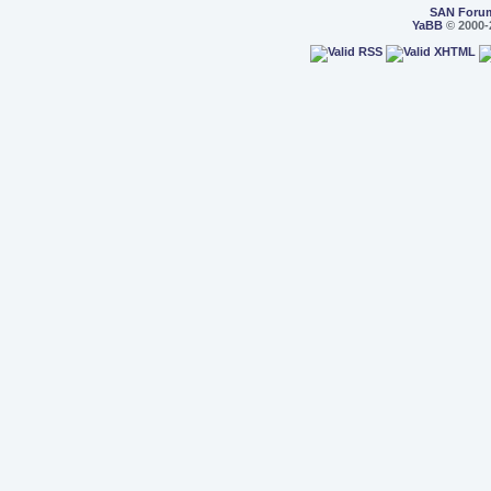
SAN Foru
YaBB
© 2000-2