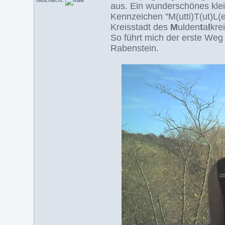
Geschlecht:
aus. Ein wunderschönes klei
Kennzeichen "M(utti)T(ut)L(
Kreisstadt des
M
ulden
t
a
l
kre
So führt mich der erste We
Rabenstein.