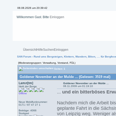
08.08.2026 um 20:39:43
Willkommen Gast. Bitte
Einloggen
Übersicht
Hilfe
Suchen
Einloggen
SAN Forum
›
Rund ums Bergsteigen, Klettern, Wandern, Biken, .... für Bergfexen
(Moderatorgruppen: Verwaltung, Vorstand, FÜL)
Seiten: 1
Goldener November an der Mulde ... (Gelesen: 3519 mal)
Lamл[tm]
Goldener November an der Mulde ...
08.11.2009 um 01:19:10
Held der Berge
...
und ein bitterböses Er
Offline
Nachdem mich die Arbeit bis 
Neue Mobilfunknummer:
0171 / 87 47 27 1
geplante Fahrt in die Sächs
Beiträge: 4066
von Leipzig weg. Weniger al
Stuttgart