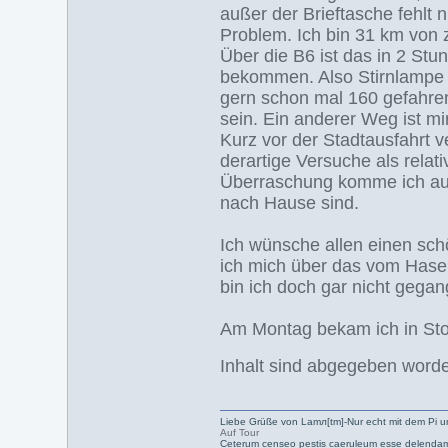
außer der Brieftasche fehlt 
Problem. Ich bin 31 km von 
Über die B6 ist das in 2 St
bekommen. Also Stirnlampe auf
gern schon mal 160 gefahre
sein. Ein anderer Weg ist m
Kurz vor der Stadtausfahrt 
derartige Versuche als relat
Überraschung komme ich auf
nach Hause sind.
Ich wünsche allen einen sch
ich mich über das vom Hase
bin ich doch gar nicht gegan
Am Montag bekam ich in Sto
Inhalt sind abgegeben word
Liebe Grüße von Lamл[tm]-Nur echt mit dem Pi u
Auf Tour
Ceterum censeo pestis caeruleum esse delendam