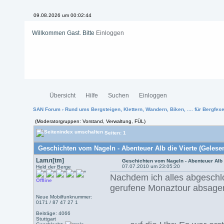
09.08.2026 um 00:02:45
Willkommen Gast. Bitte
Einloggen
Übersicht
Hilfe
Suchen
Einloggen
SAN Forum
›
Rund ums Bergsteigen, Klettern, Wandern, Biken, .... für Bergfexen
(Moderatorgruppen: Vorstand, Verwaltung, FÜL)
Seiten: 1
Geschichten vom Nageln - Abenteuer Alb die Vierte (Gelesen
Lamл[tm]
Geschichten vom Nageln - Abenteuer Alb 
07.07.2010 um 23:05:20
Held der Berge
Nachdem ich alles abgeschlo
Offline
gerufene Monaztour absagen
Neue Mobilfunknummer:
0171 / 87 47 27 1
Beiträge: 4066
Stuttgart