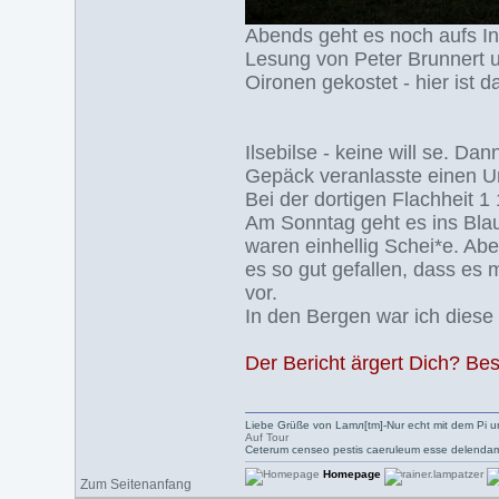
Abends geht es noch aufs Int
Lesung von Peter Brunnert u
Oironen gekostet - hier ist d
Ilsebilse - keine will se. D
Gepäck veranlasste einen 
Bei der dortigen Flachheit 1 
Am Sonntag geht es ins Blaut
waren einhellig Schei*e. Ab
es so gut gefallen, dass es
vor.
In den Bergen war ich diese 
Der Bericht ärgert Dich? Be
Liebe Grüße von Lamл[tm]-Nur echt mit dem Pi u
Auf Tour
Ceterum censeo pestis caeruleum esse delendam
Homepage
Zum Seitenanfang