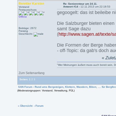
Renntier Karsten
Re: Seniorentour am 24.11.
Antwort #14 -
12.11.2013 um 22:18:53
Vorstand
Festausschuss
gegoogelt: das ist beileibe n
Offline
Die Salzburger bieten einen
samt Sage dazu
Beiträge: 2672
Freising
(
http://www.sagen.at/texte/s
Geschlecht:
Die Formen der Berge haben
- off-Topic: da gab's doch 
«
Zulet
"Wer Meinungen äußert muss auch bereit sein, Dis
Zum Seitenanfang
Seiten:
1
2
3
SAN Forum
›
Rund ums Bergsteigen, Klettern, Wandern, Biken, .... für Bergfexe
(Moderatorgruppen: Vorstand, Verwaltung, FÜL)
« Übersicht
‹ Forum