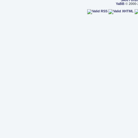
SAN Foru
YaBB
© 2000-2