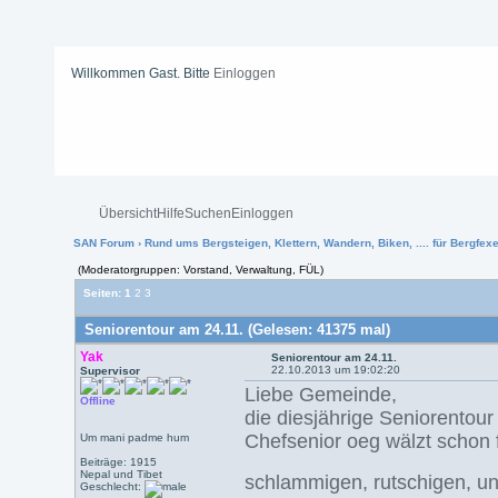
Willkommen Gast. Bitte
Einloggen
Übersicht
Hilfe
Suchen
Einloggen
SAN Forum
›
Rund ums Bergsteigen, Klettern, Wandern, Biken, .... für Bergfexen
(Moderatorgruppen: Vorstand, Verwaltung, FÜL)
Seiten:
1
2
3
Seniorentour am 24.11. (Gelesen: 41375 mal)
Yak
Seniorentour am 24.11.
22.10.2013 um 19:02:20
Supervisor
Liebe Gemeinde,
Offline
die diesjährige Seniorentour
Chefsenior oeg wälzt schon 
Um mani padme hum
Beiträge: 1915
Nepal und Tibet
schlammigen, rutschigen, 
Geschlecht: