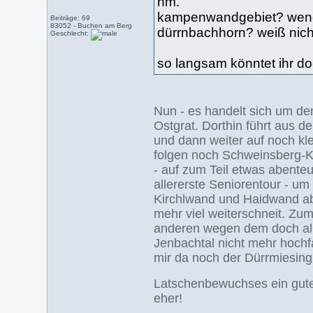
hm.
kampenwandgebiet? wend
Beiträge: 69
83052 - Buchen am Berg
dürrnbachhorn? weiß nicht
Geschlecht:
so langsam könntet ihr do
Nun - es handelt sich um den
Ostgrat. Dorthin führt aus 
und dann weiter auf noch kl
folgen noch Schweinsberg-
- auf zum Teil etwas abenteu
allererste Seniorentour - u
Kirchlwand und Haidwand abha
mehr viel weiterschneit. Zu
anderen wegen dem doch all
Jenbachtal nicht mehr hochf
mir da noch der Dürrmiesing
Latschenbewuchses ein gut
eher!