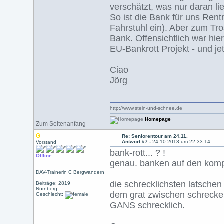
verschätzt, was nur daran l
So ist die Bank für uns Rentn
Fahrstuhl ein). Aber zum Tro
Bank. Offensichtlich war hier
EU-Bankrott Projekt - und jet
Ciao
Jörg
http://www.stein-und-schnee.de
Homepage
Zum Seitenanfang
G
Re: Seniorentour am 24.11.
Antwort #7 -
24.10.2013 um 22:33:14
Vorstand
bank-rott... ? !
Offline
genau. banken auf den kom
DAV-Trainerin C Bergwandern
die schrecklichsten latsche
Beiträge: 2819
Nürnberg
dem grat zwischen schrecke
Geschlecht:
GANS schrecklich.