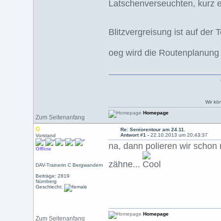
Latschenverseuchten, kurz e
Blitzvergreisung ist auf der T
oeg wird die Routenplanung
Wir kö
Homepage
Zum Seitenanfang
G
Re: Seniorentour am 24.11.
Antwort #1 -
22.10.2013 um 20:43:37
Vorstand
na, dann polieren wir schon 
Offline
zähne...
DAV-Trainerin C Bergwandern
Beiträge: 2819
Nürnberg
Geschlecht:
Homepage
Zum Seitenanfang