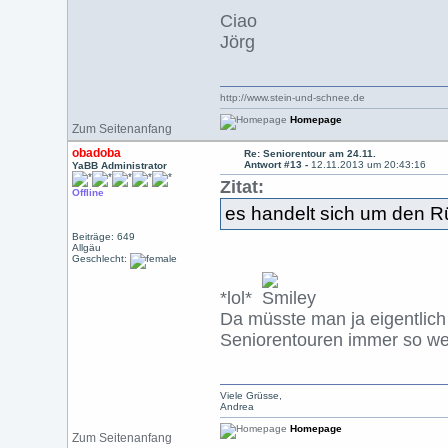
Ciao
Jörg
http://www.stein-und-schnee.de
Homepage
Zum Seitenanfang
obadoba
Re: Seniorentour am 24.11.
Antwort #13 -
12.11.2013 um 20:43:16
YaBB Administrator
Zitat:
Offline
es handelt sich um den R
Beiträge: 649
Allgäu
Geschlecht:
*lol*
Da müsste man ja eigentlich
Seniorentouren immer so wei
Viele Grüsse,
Andrea
Homepage
Zum Seitenanfang