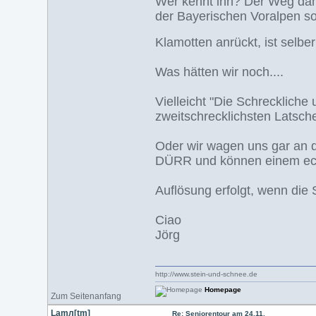
Wer kennt ihn? Der Weg dahi
der Bayerischen Voralpen so
Klamotten anrückt, ist selbe
Was hätten wir noch....
Vielleicht "Die Schrecklich
zweitschrecklichsten Latsche
Oder wir wagen uns gar an d
DÜRR und können einem echt 
Auflösung erfolgt, wenn die
Ciao
Jörg
http://www.stein-und-schnee.de
Homepage
Zum Seitenanfang
Lamл[tm]
Re: Seniorentour am 24.11.