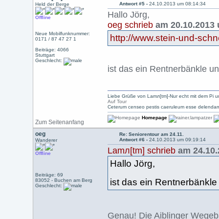
Antwort #5 -
24.10.2013 um 08:14:34
Held der Berge
Hallo Jörg,
Offline
oeg schrieb
am 20.10.2013 
Neue Mobilfunknummer:
http://www.stein-und-schn
0171 / 87 47 27 1
Beiträge: 4066
Stuttgart
Geschlecht:
ist das ein Rentnerbänkle u
Liebe Grüße von Lamл[tm]-Nur echt mit dem Pi u
Auf Tour
Ceterum censeo pestis caeruleum esse delendam
Homepage
Zum Seitenanfang
oeg
Re: Seniorentour am 24.11.
Antwort #6 -
24.10.2013 um 09:19:14
Wanderer
Lamл[tm] schrieb
am 24.10.
Offline
Hallo Jörg,
Beiträge: 69
ist das ein Rentnerbänkl
83052 - Buchen am Berg
Geschlecht:
Genau! Die Aiblinger Wegeba