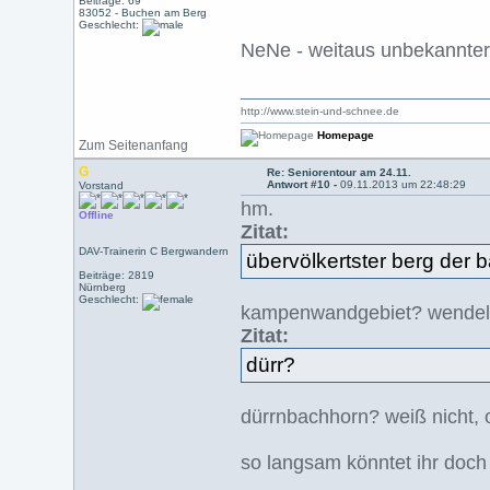
Beiträge: 69
83052 - Buchen am Berg
Geschlecht:
NeNe - weitaus unbekannter 
http://www.stein-und-schnee.de
Homepage
Zum Seitenanfang
G
Re: Seniorentour am 24.11.
Antwort #10 -
09.11.2013 um 22:48:29
Vorstand
hm.
Offline
Zitat:
DAV-Trainerin C Bergwandern
übervölkertster berg der 
Beiträge: 2819
Nürnberg
Geschlecht:
kampenwandgebiet? wendels
Zitat:
dürr?
dürrnbachhorn? weiß nicht, 
so langsam könntet ihr doch 