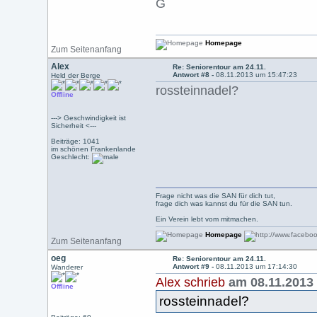
G
Homepage
Zum Seitenanfang
Alex
Re: Seniorentour am 24.11.
Antwort #8 -
08.11.2013 um 15:47:23
Held der Berge
rossteinnadel?
Offline
---> Geschwindigkeit ist
Sicherheit <---
Beiträge: 1041
im schönen Frankenlande
Geschlecht:
Frage nicht was die SAN für dich tut,
frage dich was kannst du für die SAN tun.
Ein Verein lebt vom mitmachen.
Homepage
Zum Seitenanfang
oeg
Re: Seniorentour am 24.11.
Antwort #9 -
08.11.2013 um 17:14:30
Wanderer
Alex schrieb
am 08.11.2013 
Offline
rossteinnadel?