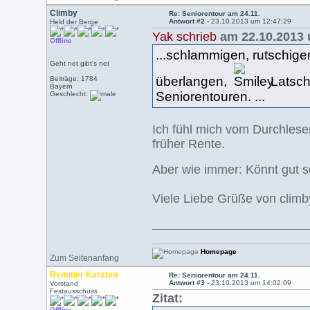
Climby
Re: Seniorentour am 24.11.
Antwort #2 -
23.10.2013 um 12:47:29
Held der Berge
Yak schrieb
am 22.10.2013 
Offline
...schlammigen, rutschi
Geht net gibt's net
überlangen,
Latsch
Beiträge: 1784
Bayern
Seniorentouren. ...
Geschlecht:
Ich fühl mich vom Durchlesen
früher Rente.
Aber wie immer: Könnt gut se
Viele Liebe Grüße von climb
Homepage
Zum Seitenanfang
Renntier Karsten
Re: Seniorentour am 24.11.
Antwort #3 -
23.10.2013 um 14:02:09
Vorstand
Festausschuss
Zitat:
Offline