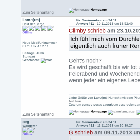
Homepage
Zum Seitenanfang
Lamл[tm]
Re: Seniorentour am 24.11.
Antwort #11 -
10.11.2013 um 18:52:40
Held der Berge
Climby schrieb
am 23.10.20
Offline
Ich fühl mich vom Durchle
Neue Mobilfunknummer:
eigentlich auch früher Re
0171 / 87 47 27 1
Beiträge: 4066
Stuttgart
Geht's noch?
Geschlecht:
Es wird geschafft bis wir to
Feierabend und Wochenenden
wenn jeder ein eigenes Leb
Liebe Grüße von Lamл[tm]-Nur echt mit dem Pi u
Auf Tour
Ceterum censeo pestis caeruleum esse delendam
Homepage
Zum Seitenanfang
oeg
Re: Seniorentour am 24.11.
Antwort #12 -
11.11.2013 um 16:39:27
Wanderer
G schrieb
am 09.11.2013 um
Offline