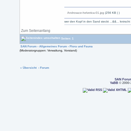
Androsace-helvetica-01.jpg
(256 KB |
)
wer den Kopf in den Sand steckt ...&&... knirsch
Zum Seitenanfang
Seiten: 1
SAN Forum
›
Allgemeines Forum
›
Flora und Fauna
(Moderatorgruppen: Verwaltung, Vorstand)
« Übersicht
‹ Forum
SAN Foru
YaBB
© 2000-2