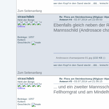
wer den Kopf in den Sand steckt ...&&... knirsch
Zum Seitenanfang
strauchdieb
Re: Flora am Steinbockweg (Allgäuer Alp
Antwort #4 -
02.07.2014 um 22:00:53
Held der Berge
Ebenfalls gleich neben der 
Offline
Mannsschild (Androsace ch
Beiträge: 1057
Keltern
Geschlecht:
Androsace-chamaejasme-01.jpg
(132 KB |
)
wer den Kopf in den Sand steckt ...&&... knirsch
Zum Seitenanfang
strauchdieb
Re: Flora am Steinbockweg (Allgäuer Alp
Antwort #5 -
03.07.2014 um 21:56:15
Held der Berge
... und ein zweiter Mannssc
Offline
Fellhorngrat und am Mindelh
Beiträge: 1057
Keltern
Geschlecht: