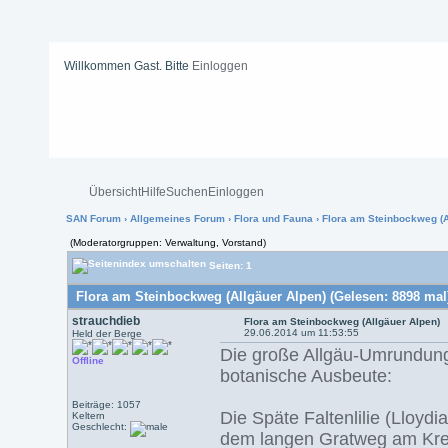
Willkommen Gast. Bitte
Einloggen
Übersicht
Hilfe
Suchen
Einloggen
SAN Forum
›
Allgemeines Forum
›
Flora und Fauna
› Flora am Steinbockweg (A
(Moderatorgruppen: Verwaltung, Vorstand)
Seiten: 1
Flora am Steinbockweg (Allgäuer Alpen) (Gelesen: 8898 mal
strauchdieb
Flora am Steinbockweg (Allgäuer Alpen)
29.06.2014 um 11:53:55
Held der Berge
Die große Allgäu-Umrundung 
Offline
botanische Ausbeute:
Beiträge: 1057
Die Späte Faltenlilie (Lloyd
Keltern
Geschlecht:
dem langen Gratweg am Kre