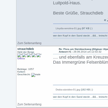
Luitpold-Haus.
Beste Grüße, Strauchdieb
«
Lloydia-serotina-01.jpg
(97 KB |
)
wer den Kopf in den Sand steckt ...&&... knirsch
Zum Seitenanfang
strauchdieb
Re: Flora am Steinbockweg (Allgäuer Alp
Antwort #1 -
29.06.2014 um 12:02:32
Held der Berge
.... und ebenfalls am Kreuze
Offline
Das Immergrüne Felsenblüm
Beiträge: 1057
Keltern
Geschlecht:
Draba-aizoides-01.jpg
(162 KB |
)
wer den Kopf in den Sand steckt ...&&... knirsch
Zum Seitenanfang