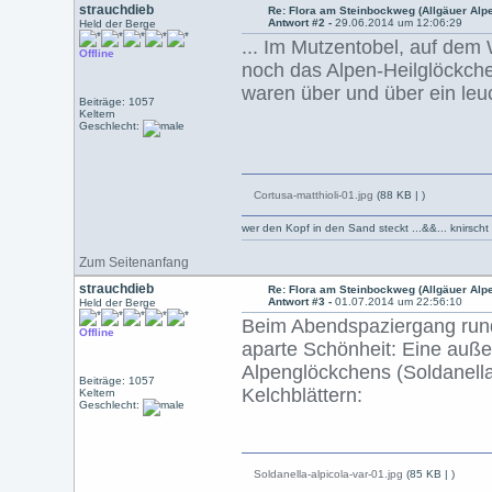
strauchdieb
Re: Flora am Steinbockweg (Allgäuer Alp
Antwort #2 -
29.06.2014 um 12:06:29
Held der Berge
... Im Mutzentobel, auf dem
Offline
noch das Alpen-Heilglöckche
waren über und über ein leu
Beiträge: 1057
Keltern
Geschlecht:
Cortusa-matthioli-01.jpg
(88 KB |
)
wer den Kopf in den Sand steckt ...&&... knirsch
Zum Seitenanfang
strauchdieb
Re: Flora am Steinbockweg (Allgäuer Alp
Antwort #3 -
01.07.2014 um 22:56:10
Held der Berge
Beim Abendspaziergang rund
Offline
aparte Schönheit: Eine auße
Alpenglöckchens (Soldanella
Beiträge: 1057
Kelchblättern:
Keltern
Geschlecht:
Soldanella-alpicola-var-01.jpg
(85 KB |
)