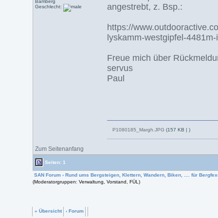
Bamberg
angestrebt, z. Bsp.:
Geschlecht:
https://www.outdooractive.c
lyskamm-westgipfel-4481m-
Freue mich über Rückmeld
servus
Paul
P1080185_Margh.JPG
(157 KB |
)
Zum Seitenanfang
Seiten: 1
SAN Forum
›
Rund ums Bergsteigen, Klettern, Wandern, Biken, .... für Bergfexe
(Moderatorgruppen: Verwaltung, Vorstand, FÜL)
« Übersicht
‹ Forum