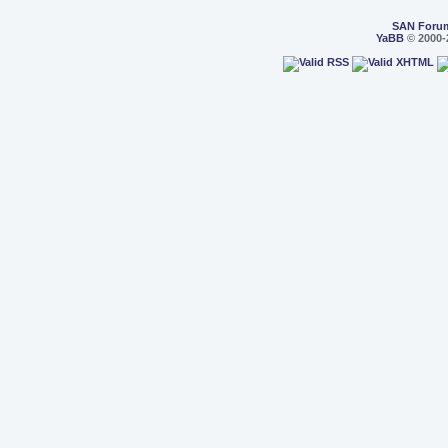
SAN Foru
YaBB
© 2000-2