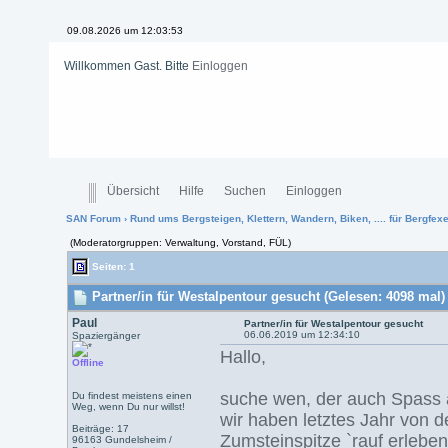
09.08.2026 um 12:03:53
Willkommen Gast. Bitte
Einloggen
Übersicht
Hilfe
Suchen
Einloggen
SAN Forum
›
Rund ums Bergsteigen, Klettern, Wandern, Biken, .... für Bergfexen
(Moderatorgruppen: Verwaltung, Vorstand, FÜL)
Seiten: 1
Partner/in für Westalpentour gesucht (Gelesen: 4098 mal)
Paul
Partner/in für Westalpentour gesucht
06.06.2019 um 12:34:10
Spaziergänger
Hallo,
Offline
suche wen, der auch Spass a
Du findest meistens einen
Weg, wenn Du nur willst!
wir haben letztes Jahr von de
Beiträge: 17
Zumsteinspitze `rauf erleben
96163 Gundelsheim /