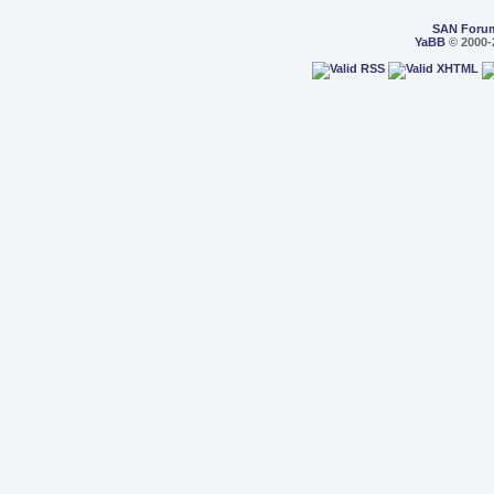
SAN Foru
YaBB
© 2000-2