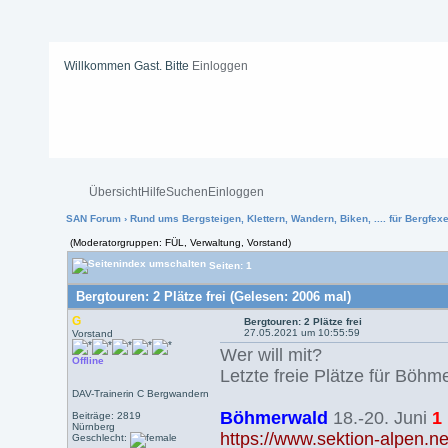
Willkommen Gast. Bitte
Einloggen
Übersicht
Hilfe
Suchen
Einloggen
SAN Forum
›
Rund ums Bergsteigen, Klettern, Wandern, Biken, .... für Bergfexen
(Moderatorgruppen: FÜL, Verwaltung, Vorstand)
Seiten: 1
Bergtouren: 2 Plätze frei (Gelesen: 2006 mal)
G
Bergtouren: 2 Plätze frei
27.05.2021 um 10:55:59
Vorstand
Wer will mit?
Offline
Letzte freie Plätze für Böhm
DAV-Trainerin C Bergwandern
Böhmerwald
18.-20. Juni
1
Beiträge: 2819
Nürnberg
https://www.sektion-alpen.n
Geschlecht: