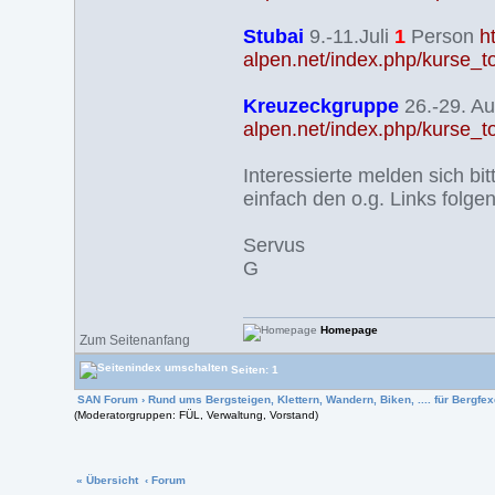
Stubai
9.-11.Juli
1
Person
h
alpen.net/index.php/kurse_t
Kreuzeckgruppe
26.-29. A
alpen.net/index.php/kurse_
Interessierte melden sich bit
einfach den o.g. Links folgen
Servus
G
Homepage
Zum Seitenanfang
Seiten: 1
SAN Forum
›
Rund ums Bergsteigen, Klettern, Wandern, Biken, .... für Bergfexe
(Moderatorgruppen: FÜL, Verwaltung, Vorstand)
« Übersicht
‹ Forum