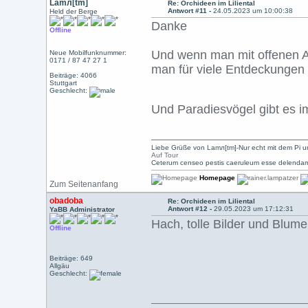
Lamл[tm]
Re: Orchideen im Liliental
Antwort #11 -
24.05.2023 um 10:00:38
Held der Berge
Danke
Offline
Und wenn man mit offenen A
Neue Mobilfunknummer:
0171 / 87 47 27 1
man für viele Entdeckungen g
Beiträge: 4066
Stuttgart
Geschlecht:
Und Paradiesvögel gibt es 
Liebe Grüße von Lamл[tm]-Nur echt mit dem Pi u
Auf Tour
Ceterum censeo pestis caeruleum esse delendam
Homepage
Zum Seitenanfang
obadoba
Re: Orchideen im Liliental
Antwort #12 -
29.05.2023 um 17:12:31
YaBB Administrator
Hach, tolle Bilder und Blum
Offline
Beiträge: 649
Allgäu
Geschlecht: