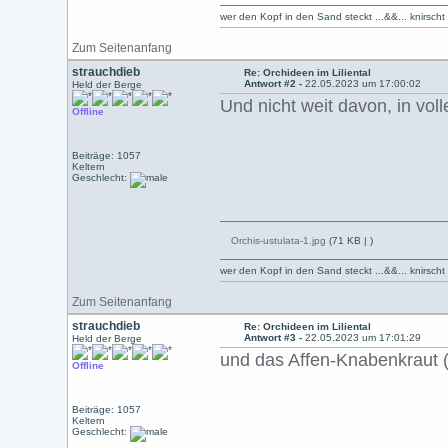
wer den Kopf in den Sand steckt ...&&... knirsch
Zum Seitenanfang
strauchdieb
Re: Orchideen im Liliental
Antwort #2 -
22.05.2023 um 17:00:02
Held der Berge
Und nicht weit davon, in vo
Offline
Beiträge: 1057
Keltern
Geschlecht:
Orchis-ustulata-1.jpg
(71 KB |
)
wer den Kopf in den Sand steckt ...&&... knirsch
Zum Seitenanfang
strauchdieb
Re: Orchideen im Liliental
Antwort #3 -
22.05.2023 um 17:01:29
Held der Berge
und das Affen-Knabenkraut (
Offline
Beiträge: 1057
Keltern
Geschlecht: