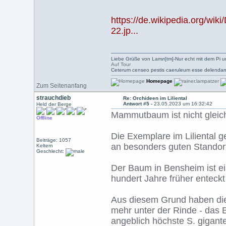
https://de.wikipedia.org/
22.jp...
Liebe Grüße von Lamл[tm]-Nur echt mit dem Pi u
Auf Tour
Ceterum censeo pestis caeruleum esse delendam
Homepage
Zum Seitenanfang
strauchdieb
Re: Orchideen im Liliental
Antwort #5 -
23.05.2023 um 16:32:42
Held der Berge
Mammutbaum ist nicht gle
Offline
Die Exemplare im Liliental
Beiträge: 1057
an besonders guten Standorte
Keltern
Geschlecht:
Der Baum in Bensheim ist e
hundert Jahre früher enteckt
Aus diesem Grund haben di
mehr unter der Rinde - das 
angeblich höchste S. gigan