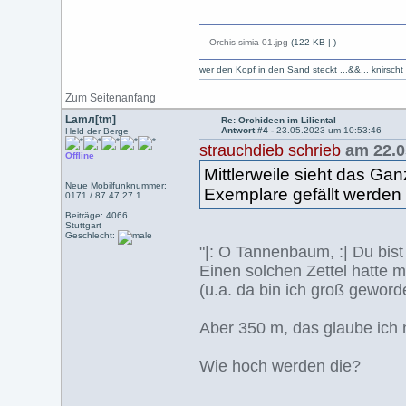
Orchis-simia-01.jpg
(122 KB |
)
wer den Kopf in den Sand steckt ...&&... knirsch
Zum Seitenanfang
Lamл[tm]
Re: Orchideen im Liliental
Antwort #4 -
23.05.2023 um 10:53:46
Held der Berge
strauchdieb schrieb
am 22.0
Offline
Mittlerweile sieht das Ga
Neue Mobilfunknummer:
Exemplare gefällt werden
0171 / 87 47 27 1
Beiträge: 4066
Stuttgart
Geschlecht:
"|: O Tannenbaum, :| Du bis
Einen solchen Zettel hatt
(u.a. da bin ich groß geword
Aber 350 m, das glaube ich 
Wie hoch werden die?