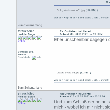
«
Ophrys-holoserica-01.jpg
(116 KB |
)
wer den Kopf in den Sand steckt ...&&... knirsch
Zum Seitenanfang
strauchdieb
Re: Orchideen im Liliental
Antwort #9 -
23.05.2023 um 19:58:53
Held der Berge
Eher unscheinbar dagegen d
Offline
Beiträge: 1057
Keltern
Geschlecht:
Listera-ovata-03.jpg
(81 KB |
)
wer den Kopf in den Sand steckt ...&&... knirsch
Zum Seitenanfang
strauchdieb
Re: Orchideen im Liliental
Antwort #10 -
23.05.2023 um 20:23:36
Held der Berge
Und zum Schluß der botanis
Offline
mich - wobei ich mir nicht s