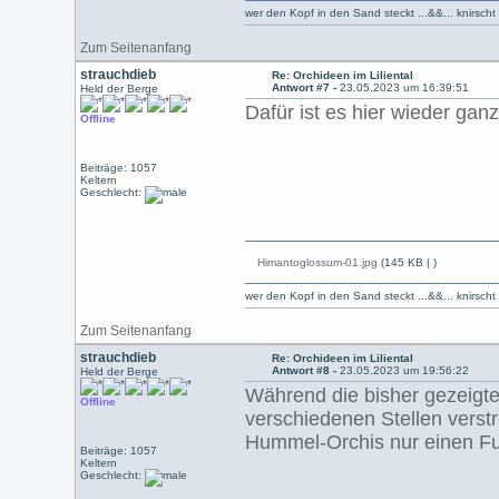
wer den Kopf in den Sand steckt ...&&... knirsch
Zum Seitenanfang
strauchdieb
Re: Orchideen im Liliental
Antwort #7 -
23.05.2023 um 16:39:51
Held der Berge
Dafür ist es hier wieder ga
Offline
Beiträge: 1057
Keltern
Geschlecht:
Himantoglossum-01.jpg
(145 KB |
)
wer den Kopf in den Sand steckt ...&&... knirsch
Zum Seitenanfang
strauchdieb
Re: Orchideen im Liliental
Antwort #8 -
23.05.2023 um 19:56:22
Held der Berge
Während die bisher gezeigt
Offline
verschiedenen Stellen verst
Hummel-Orchis nur einen Fu
Beiträge: 1057
Keltern
Geschlecht: