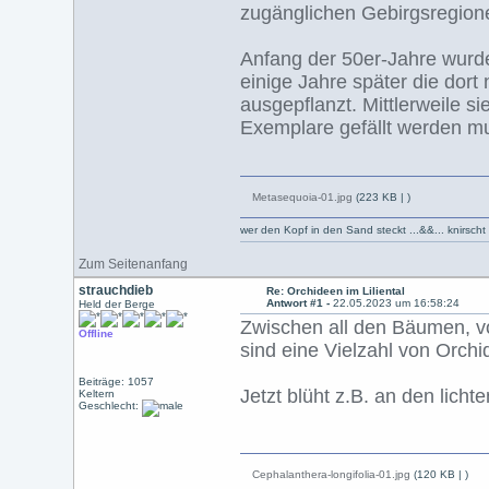
zugänglichen Gebirgsregion
Anfang der 50er-Jahre wurd
einige Jahre später die dor
ausgepflanzt. Mittlerweile s
Exemplare gefällt werden mu
Metasequoia-01.jpg
(223 KB |
)
wer den Kopf in den Sand steckt ...&&... knirsch
Zum Seitenanfang
strauchdieb
Re: Orchideen im Liliental
Antwort #1 -
22.05.2023 um 16:58:24
Held der Berge
Zwischen all den Bäumen, v
Offline
sind eine Vielzahl von Orch
Beiträge: 1057
Jetzt blüht z.B. an den lich
Keltern
Geschlecht:
Cephalanthera-longifolia-01.jpg
(120 KB |
)