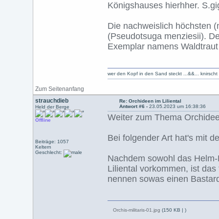
Königshauses hierhher. S.g
Die nachweislich höchsten (
(Pseudotsuga menziesii). De
Exemplar namens Waldtraut
wer den Kopf in den Sand steckt ...&&... knirsch
Zum Seitenanfang
strauchdieb
Re: Orchideen im Liliental
Antwort #6 -
23.05.2023 um 16:38:36
Held der Berge
Weiter zum Thema Orchidee
Offline
Bei folgender Art hat's mit
Beiträge: 1057
Keltern
Geschlecht:
Nachdem sowohl das Helm-K
Liliental vorkommen, ist das
nennen sowas einen Bastar
Orchis-militaris-01.jpg
(150 KB |
)