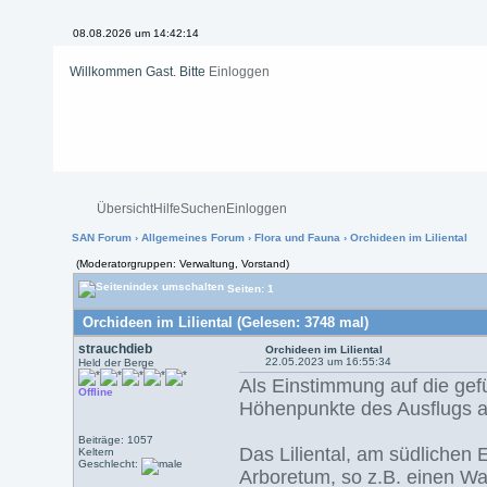
08.08.2026 um 14:42:14
Willkommen Gast. Bitte
Einloggen
Übersicht
Hilfe
Suchen
Einloggen
SAN Forum
›
Allgemeines Forum
›
Flora und Fauna
› Orchideen im Liliental
(Moderatorgruppen: Verwaltung, Vorstand)
Seiten: 1
Orchideen im Liliental (Gelesen: 3748 mal)
strauchdieb
Orchideen im Liliental
22.05.2023 um 16:55:34
Held der Berge
Als Einstimmung auf die gef
Offline
Höhenpunkte des Ausflugs au
Beiträge: 1057
Das Liliental, am südlichen
Keltern
Geschlecht:
Arboretum, so z.B. einen W