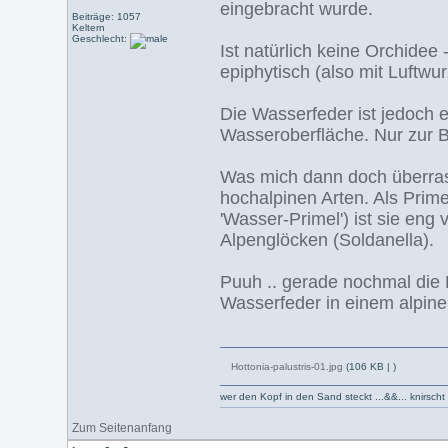
eingebracht wurde.
Beiträge: 1057
Keltern
Geschlecht:
Ist natürlich keine Orchidee
epiphytisch (also mit Luftwu
Die Wasserfeder ist jedoch e
Wasseroberfläche. Nur zur Bl
Was mich dann doch überrasc
hochalpinen Arten. Als Pri
'Wasser-Primel') ist sie en
Alpenglöcken (Soldanella).
Puuh .. gerade nochmal die 
Wasserfeder in einem alpin
Hottonia-palustris-01.jpg
(106 KB |
)
wer den Kopf in den Sand steckt ...&&... knirsch
Zum Seitenanfang