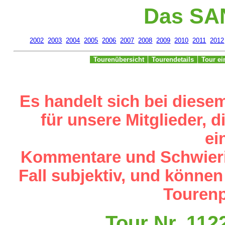
Das SA
2002
2003
2004
2005
2006
2007
2008
2009
2010
2011
2012
Tourenübersicht
Tourendetails
Tour e
Es handelt sich bei diese
für unsere Mitglieder,
ei
Kommentare und Schwieri
Fall subjektiv, und können
Tourenp
Tour Nr. 112