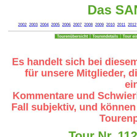
Das SA
2002
2003
2004
2005
2006
2007
2008
2009
2010
2011
2012
Tourenübersicht
Tourendetails
Tour e
Es handelt sich bei diese
für unsere Mitglieder,
ei
Kommentare und Schwieri
Fall subjektiv, und können
Tourenp
Tour Nr. 11