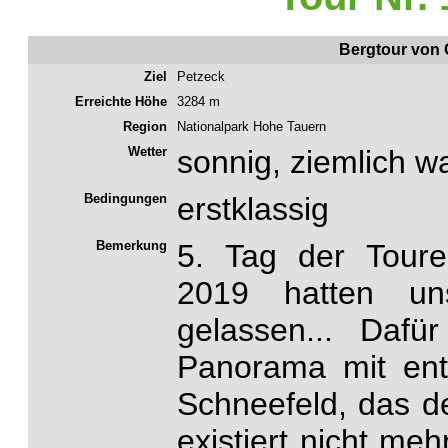
Bergtour von 
Ziel
Petzeck
Erreichte Höhe
3284 m
Region
Nationalpark Hohe Tauern
Wetter
sonnig, ziemlich w
Bedingungen
erstklassig
Bemerkung
5. Tag der Tour
2019 hatten uns
gelassen... Daf
Panorama mit ent
Schneefeld, das d
existiert nicht me