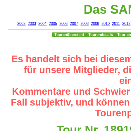
Das SA
2002
2003
2004
2005
2006
2007
2008
2009
2010
2011
2012
Tourenübersicht
Tourendetails
Tour e
Es handelt sich bei diese
für unsere Mitglieder,
ei
Kommentare und Schwieri
Fall subjektiv, und können
Tourenp
Tour Nr. 1891