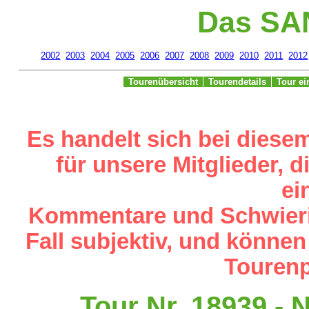
Das SA
2002
2003
2004
2005
2006
2007
2008
2009
2010
2011
2012
Tourenübersicht
Tourendetails
Tour e
Es handelt sich bei diese
für unsere Mitglieder,
ei
Kommentare und Schwieri
Fall subjektiv, und können
Tourenp
Tour Nr. 18939 -