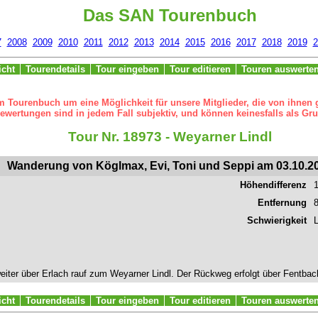
Das SAN Tourenbuch
7
2008
2009
2010
2011
2012
2013
2014
2015
2016
2017
2018
2019
2
icht
Tourendetails
Tour eingeben
Tour editieren
Touren auswerte
m Tourenbuch um eine Möglichkeit für unsere Mitglieder, die von ihnen
ertungen sind in jedem Fall subjektiv, und können keinesfalls als Gru
Tour Nr. 18973 - Weyarner Lindl
Wanderung von Köglmax, Evi, Toni und Seppi am 03.10.2
Höhendifferenz
Entfernung
Schwierigkeit
L
iter über Erlach rauf zum Weyarner Lindl. Der Rückweg erfolgt über Fentba
icht
Tourendetails
Tour eingeben
Tour editieren
Touren auswerte