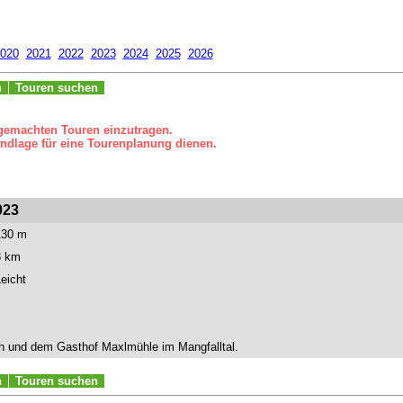
020
2021
2022
2023
2024
2025
2026
n
Touren suchen
 gemachten Touren einzutragen.
ndlage für eine Tourenplanung dienen.
023
130 m
8 km
eicht
ch und dem Gasthof Maxlmühle im Mangfalltal.
n
Touren suchen