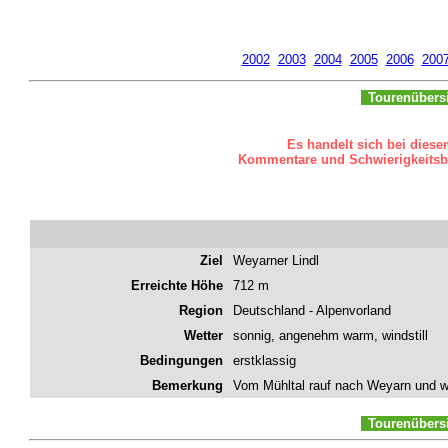
2002
2003
2004
2005
2006
200
Tourenübers
Es handelt sich bei diese
Kommentare und Schwierigkeitsbew
Ziel
Weyarner Lindl
Erreichte Höhe
712 m
Region
Deutschland - Alpenvorland
Wetter
sonnig, angenehm warm, windstill
Bedingungen
erstklassig
Bemerkung
Vom Mühltal rauf nach Weyarn und we
Tourenübers